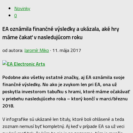
Novinky
0
EA oznámila finančné výsledky a ukázala, aké hry
máme čakať v nasledujúcom roku
od autora:
Jaromír Miko
·
11. mája 2017
Podobne ako všetky ostatné značky, aj EA oznámila svoje
finančné výsledky. No ako je zvykom len pri EA, ona už
poskytla investorom tabuľku s hrami, ktoré máme očakávať
v priebehu nasledujúceho roka – ktorý končí v marci/březnu
2018.
V infografike sú ukázané len tituly, ktoré boli ohlásené a teda
zoznam nemusí byť kompletný. Aj keď v prípade EA sa už veci