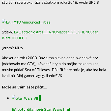
štvrtom štvrťroku, čiže začiatkom roka 2018, vyjde
UFC 3
.
Štítky:
EA
Electronic Arts
FIFA 18
Madden NFL
NHL 18
Star
Wars
UFC
UFC 3
Jaromír Miko
Xboxer od roku 2008. Bavia ma hlavne open-worldové hry
(odchovalo ma GTA), závodné hry a do môjho zoznamu naj
musím pridať Sea of Thieves. Dôležité pre mňa je, aby hra bola
kvalitná. Môj gamertag: gallardoSVK
Môže sa Vám ešte páčiť...
0
EA potvrdila novú Star Wars hru!