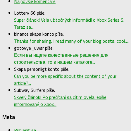
Najnovšie komentáre
Lottery 66 píše:
Super článok! Veľa užitočných informácií o Xbox Series S.
Teraz sa...
binance skapa konto píše:
Thanks for sharing. I read many of your blog posts, cool,...
gotovye_uwsr píše:
Если вы ищете качественные решения для
строительства, то в нашем каталоге...
Skapa personligt konto píše:
Can you be more specific about the content of your
article?...
Subway Surfers píše:
Skvelý článok! Po prečítaní sa cítim oveľa lepšie
informovaný o Xbox...
Meta
Prihlásiť sa