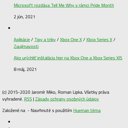
Microsoft rozdáva Tell Me Why v rámci Pride Month
2 jún, 2021
Aplikácie
/
Tipy a triky
/
Xbox One X
/
Xbox Series X
/
Zaujímavosti
Ako urýchliť inštaláciu hier na Xbox One a Xbox Series X|S
8 máj, 2021
(c) 2015-2020 Jaromír Miko, Roman Lipka. Všetky práva
vyhradené.
RSS
|
Zásady ochrany osobných údajov
Založené na
- Navrhnuté s použitím
Hueman téma