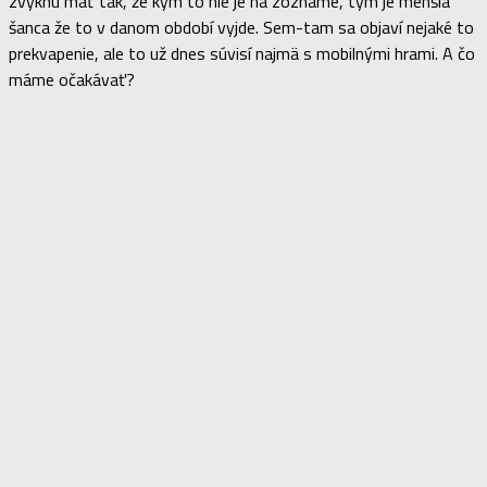
zvyknú mať tak, že kým to nie je na zozname, tým je menšia
šanca že to v danom období vyjde. Sem-tam sa objaví nejaké to
prekvapenie, ale to už dnes súvisí najmä s mobilnými hrami. A čo
máme očakávať?