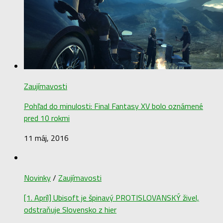
Zaujímavosti
Pohľad do minulosti: Final Fantasy XV bolo oznámené
pred 10 rokmi
11 máj, 2016
Novinky
/
Zaujímavosti
[1. Apríl] Ubisoft je špinavý PROTISLOVANSKÝ živel,
odstraňuje Slovensko z hier