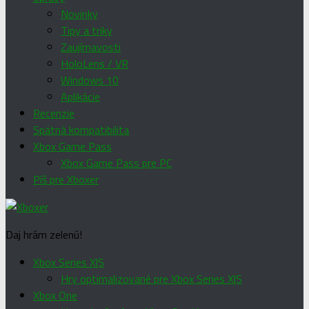
Novinky
Tipy a triky
Zaujímavosti
HoloLens / VR
Windows 10
Aplikácie
Recenzie
Spätná kompatibilita
Xbox Game Pass
Xbox Game Pass pre PC
Píš pre Xboxer
Daj hrám zelenú!
Xbox Series X|S
Hry optimalizované pre Xbox Series X|S
Xbox One