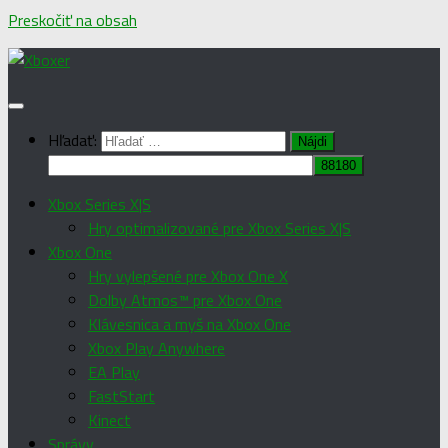
Preskočiť na obsah
Hľadať:
Xbox Series X|S
Hry optimalizované pre Xbox Series X|S
Xbox One
Hry vylepšené pre Xbox One X
Dolby Atmos™ pre Xbox One
Klávesnica a myš na Xbox One
Xbox Play Anywhere
EA Play
FastStart
Kinect
Správy