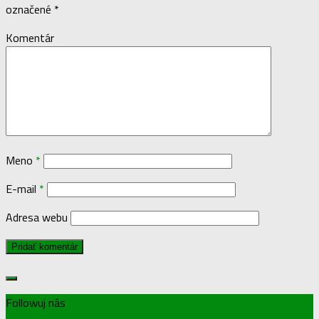
označené
*
Komentár
Meno
*
E-mail
*
Adresa webu
Followuj nás