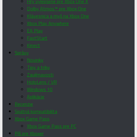
Hry vylepšené pre Xbox One X
Dolby Atmos™ pre Xbox One
Klávesnica a myš na Xbox One
Xbox Play Anywhere
EA Play
FastStart
Kinect
Správy
Novinky
Tipy a triky
Zaujímavosti
HoloLens / VR
Windows 10
Aplikácie
Recenzie
Spätná kompatibilita
Xbox Game Pass
Xbox Game Pass pre PC
Píš pre Xboxer