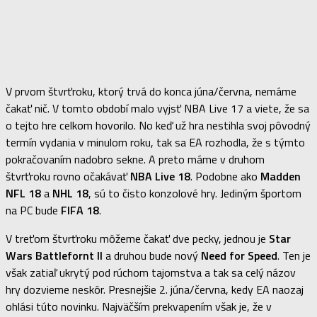
V prvom štvrťroku, ktorý trvá do konca júna/června, nemáme
čakať nič. V tomto období malo vyjsť NBA Live 17 a viete, že sa
o tejto hre celkom hovorilo. No keď už hra nestihla svoj pôvodný
termín vydania v minulom roku, tak sa EA rozhodla, že s týmto
pokračovaním nadobro sekne. A preto máme v druhom
štvrťroku rovno očakávať
NBA Live 18
. Podobne ako
Madden
NFL 18
a
NHL 18
, sú to čisto konzolové hry. Jediným športom
na PC bude
FIFA 18
.
V treťom štvrťroku môžeme čakať dve pecky, jednou je
Star
Wars Battlefornt II
a druhou bude nový
Need for Speed
. Ten je
však zatiaľ ukrytý pod rúchom tajomstva a tak sa celý názov
hry dozvieme neskôr. Presnejšie 2. júna/června, kedy EA naozaj
ohlási túto novinku. Najväčším prekvapením však je, že v