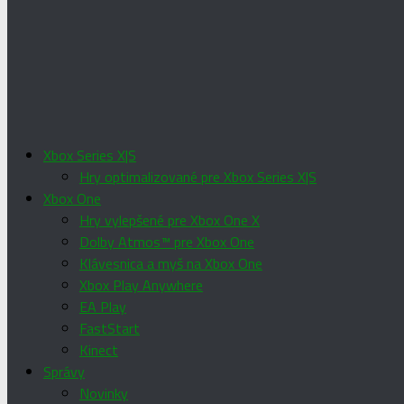
Xbox Series X|S
Hry optimalizované pre Xbox Series X|S
Xbox One
Hry vylepšené pre Xbox One X
Dolby Atmos™ pre Xbox One
Klávesnica a myš na Xbox One
Xbox Play Anywhere
EA Play
FastStart
Kinect
Správy
Novinky