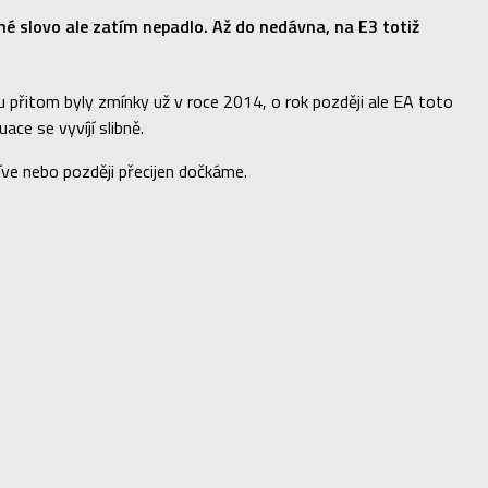
né slovo ale zatím nepadlo. Až do nedávna, na E3 totiž
elu přitom byly zmínky už v roce 2014, o rok později ale EA toto
ace se vyvíjí slibně.
ve nebo později přecijen dočkáme.