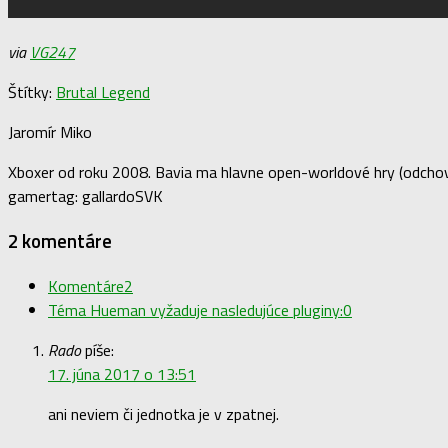
via
VG247
Štítky:
Brutal Legend
Jaromír Miko
Xboxer od roku 2008. Bavia ma hlavne open-worldové hry (odchova
gamertag: gallardoSVK
2 komentáre
Komentáre
2
Téma Hueman vyžaduje nasledujúce pluginy:
0
Rado
píše:
17. júna 2017 o 13:51
ani neviem či jednotka je v zpatnej.