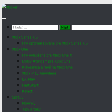
Preskočiť
na
obsah
Hľadať:
Xbox Series X|S
Hry optimalizované pre Xbox Series X|S
Xbox One
Hry vylepšené pre Xbox One X
Dolby Atmos™ pre Xbox One
Klávesnica a myš na Xbox One
Xbox Play Anywhere
EA Play
FastStart
Kinect
Správy
Novinky
Tipy a triky