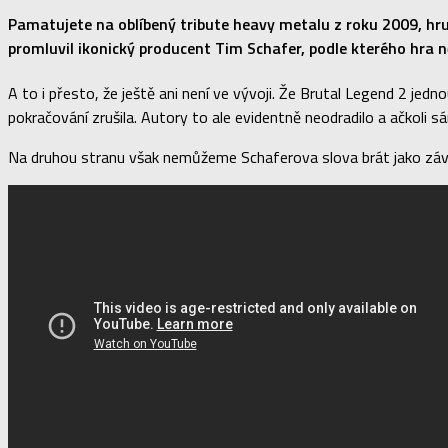
Pamatujete na oblíbený tribute heavy metalu z roku 2009, hru 
promluvil ikonický producent Tim Schafer, podle kterého hra n
A to i přesto, že ještě ani není ve vývoji. Že Brutal Legend 2 jed
pokračování zrušila. Autory to ale evidentně neodradilo a ačkoli sám
Na druhou stranu však nemůžeme Schaferova slova brát jako závaz