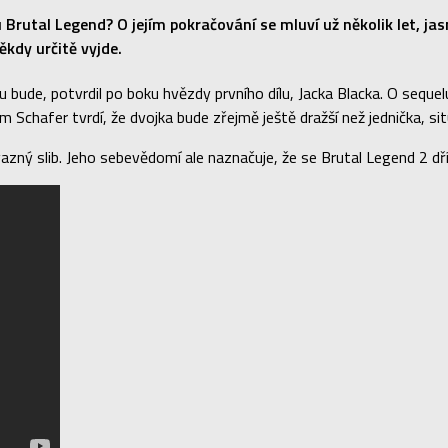
Brutal Legend? O jejím pokračování se mluví už několik let, jas
ěkdy určitě vyjde.
nou bude, potvrdil po boku hvězdy prvního dílu, Jacka Blacka. O sequ
 Schafer tvrdí, že dvojka bude zřejmě ještě dražší než jednička, situ
ný slib. Jeho sebevědomí ale naznačuje, že se Brutal Legend 2 dří