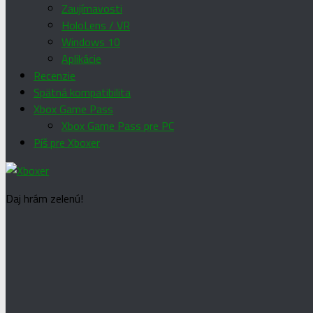
Zaujímavosti
HoloLens / VR
Windows 10
Aplikácie
Recenzie
Spätná kompatibilita
Xbox Game Pass
Xbox Game Pass pre PC
Píš pre Xboxer
Daj hrám zelenú!