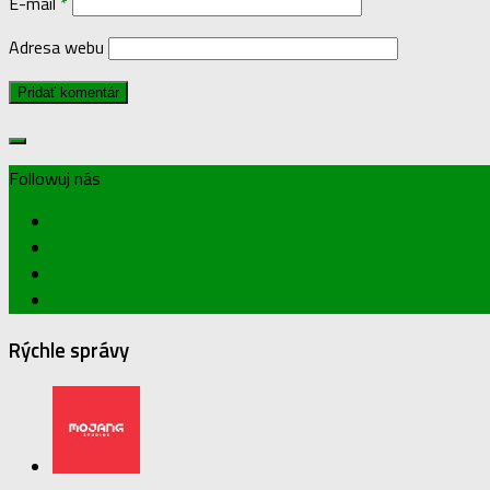
E-mail
*
Adresa webu
Followuj nás
Rýchle správy