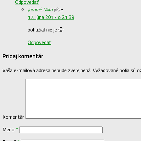
Odpovedať
Jaromír Miko
píše:
17. júna 2017 o 21:39
bohužiaľ nie je 🙁
Odpovedať
Pridaj komentár
Vaša e-mailová adresa nebude zverejnená.
Vyžadované polia sú 
Komentár
Meno
*