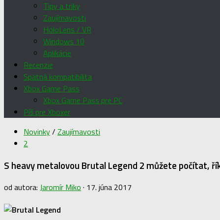
Tipy a triky
Zaujímavosti
HoloLens / VR
Windows 10
Aplikácie
Recenzie
Spätná kompatibilita
Xbox Game Pass
Xbox Game Pass pre PC
Píš pre Xboxer
Novinky
/
Zaujímavosti
2
S heavy metalovou Brutal Legend 2 můžete počítat, ří
od autora:
Jaromír Miko
·
17. júna 2017