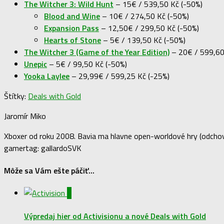
The Witcher 3: Wild Hunt
– 15€ / 539,50 Kč (-50%)
Blood and Wine
– 10€ / 274,50 Kč (-50%)
Expansion Pass
– 12,50€ / 299,50 Kč (-50%)
Hearts of Stone
– 5€ / 139,50 Kč (-50%)
The Witcher 3 (Game of the Year Edition)
– 20€ / 599,60
Unepic
– 5€ / 99,50 Kč (-50%)
Yooka Laylee
– 29,99€ / 599,25 Kč (-25%)
Štítky:
Deals with Gold
Jaromír Miko
Xboxer od roku 2008. Bavia ma hlavne open-worldové hry (odchova
gamertag: gallardoSVK
Môže sa Vám ešte páčiť...
0
Výpredaj hier od Activisionu a nové Deals with Gold