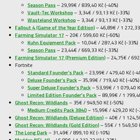
Season Pass
– 29,99€ / 839,40 Kč (-40%)
Vault-Tec Workshop
– 3,34€ / 93,13 Kč (-33%)
Wasteland Workshop
– 3,34€ / 93,13 Kč (-33%)
Fallout 4 (Game of the Year Edition)
– 46,89€ / 1 272,33
Farming Simulator 17
– 20€ / 599,60 Kč (-60%)
Kuhn Equipment Pack
– 10,04€ / 287,43 Kč (-33%)
Season Pass
– 23,44€ / 669,33 Kč (-33%)
Farming Simulator 17 (Premium Edition)
– 24,75€ / 692
Fortnite
Standard Founder’s Pack
– 23,99€ / 479,40 Kč (-4
Deluxe Founder’s Pack
– 35,99€ / 719,40 Kč (-40%)
Super Deluxe Founder’s Pack
– 53,99€ / 1 079,40 K
Limited Edition Founder’s Pack
– 89,99€ / 1 799,4
Ghost Recon: Wildlands
– 35€ / 949,50 Kč (-50%)
Medium Credits Pack 3840
– 15,99€ / 429,20 Kč (-
Ghost Recon: Wildlands (Deluxe Edition)
– 40€ / 1 124,5
Ghost Recon: Wildlands (Gold Edition)
– 55€ / 1 549,50 
The Long Dark
– 31,49€ / 899,10 Kč (-10%)
Madden NFL 18
– 46,89€ / 1 272,33 Kč (-33%)