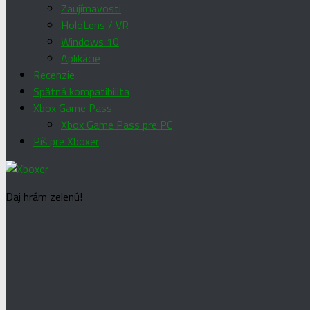
Zaujímavosti
HoloLens / VR
Windows 10
Aplikácie
Recenzie
Spätná kompatibilita
Xbox Game Pass
Xbox Game Pass pre PC
Píš pre Xboxer
Daj hrám zelenú!