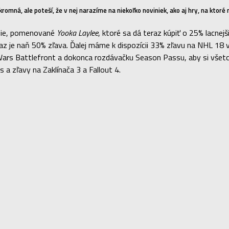
kromná, ale poteší, že v nej narazíme na niekoľko noviniek, ako aj hry, na ktoré
ooie, pomenované
Yooka Laylee
, ktoré sa dá teraz kúpiť o 25% lacne
az je naň 50% zľava. Ďalej máme k dispozícii 33% zľavu na NHL 18 
rs Battlefront a dokonca rozdávačku Season Passu, aby si všetci 
a zľavy na Zaklínača 3 a Fallout 4.