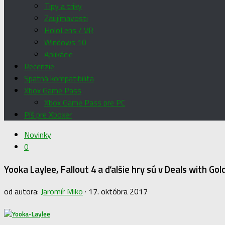
Tipy a triky
Zaujímavosti
HoloLens / VR
Windows 10
Aplikácie
Recenzie
Spätná kompatibilita
Xbox Game Pass
Xbox Game Pass pre PC
Píš pre Xboxer
Novinky
0
Yooka Laylee, Fallout 4 a ďalšie hry sú v Deals with Gol
od autora:
Jaromír Miko
·
17. októbra 2017