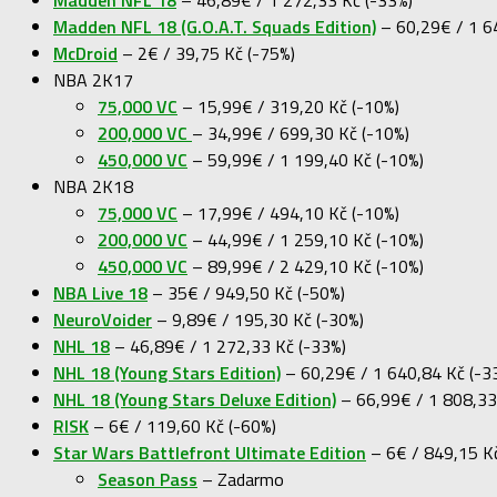
Madden NFL 18 (G.O.A.T. Squads Edition)
– 60,29€ / 1 6
McDroid
– 2€ / 39,75 Kč (-75%)
NBA 2K17
75,000 VC
– 15,99€ / 319,20 Kč (-10%)
200,000 VC
– 34,99€ / 699,30 Kč (-10%)
450,000 VC
– 59,99€ / 1 199,40 Kč (-10%)
NBA 2K18
75,000 VC
– 17,99€ / 494,10 Kč (-10%)
200,000 VC
– 44,99€ / 1 259,10 Kč (-10%)
450,000 VC
– 89,99€ / 2 429,10 Kč (-10%)
NBA Live 18
– 35€ / 949,50 Kč (-50%)
NeuroVoider
– 9,89€ / 195,30 Kč (-30%)
NHL 18
– 46,89€ / 1 272,33 Kč (-33%)
NHL 18 (Young Stars Edition)
– 60,29€ / 1 640,84 Kč (-3
NHL 18 (Young Stars Deluxe Edition)
– 66,99€ / 1 808,33
RISK
– 6€ / 119,60 Kč (-60%)
Star Wars Battlefront Ultimate Edition
– 6€ / 849,15 Kč
Season Pass
– Zadarmo