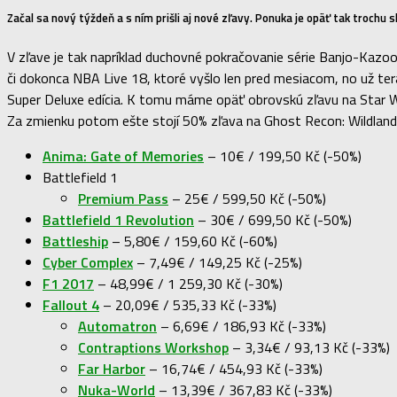
Začal sa nový týždeň a s ním prišli aj nové zľavy. Ponuka je opäť tak trochu s
V zľave je tak napríklad duchovné pokračovanie série Banjo-Kaz
či dokonca NBA Live 18, ktoré vyšlo len pred mesiacom, no už ter
Super Deluxe edícia. K tomu máme opäť obrovskú zľavu na Star Wa
Za zmienku potom ešte stojí 50% zľava na Ghost Recon: Wildlands 
Anima: Gate of Memories
– 10€ / 199,50 Kč (-50%)
Battlefield 1
Premium Pass
– 25€ / 599,50 Kč (-50%)
Battlefield 1 Revolution
– 30€ / 699,50 Kč (-50%)
Battleship
– 5,80€ / 159,60 Kč (-60%)
Cyber Complex
– 7,49€ / 149,25 Kč (-25%)
F1 2017
– 48,99€ / 1 259,30 Kč (-30%)
Fallout 4
– 20,09€ / 535,33 Kč (-33%)
Automatron
– 6,69€ / 186,93 Kč (-33%)
Contraptions Workshop
– 3,34€ / 93,13 Kč (-33%)
Far Harbor
– 16,74€ / 454,93 Kč (-33%)
Nuka-World
– 13,39€ / 367,83 Kč (-33%)