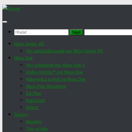
Preskočiť
na
obsah
Hľadať:
Xbox Series X|S
Hry optimalizované pre Xbox Series X|S
Xbox One
Hry vylepšené pre Xbox One X
Dolby Atmos™ pre Xbox One
Klávesnica a myš na Xbox One
Xbox Play Anywhere
EA Play
FastStart
Kinect
Správy
Novinky
Tipy a triky