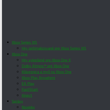
Xbox Series X|S
Hry optimalizované pre Xbox Series X|S
Xbox One
Hry vylepšené pre Xbox One X
Dolby Atmos™ pre Xbox One
Klávesnica a myš na Xbox One
Xbox Play Anywhere
EA Play
FastStart
Kinect
Správy
Novinky