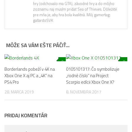
hry (odchovalo ma GTA), závodné hry a do môjho
zoznamu naj musím pridať Sea of Thieves. Dôležité
pre mňa je, aby hra bola kvalitná. Môj gamertag:
gallardoSVK
MÔŽE SA VÁM EŠTE PÁČIŤ...
0
0
Borderlands pobeží v 4K na
0105101317: Čo symbolizuje
Xbox One X aj PC a „4K“ na
„rodné číslo“ na Project
PS4 Pro
Scorpio edícii Xbox One X?
28. MARCA 2019
8. NOVEMBRA 2017
PRIDAJ KOMENTÁR