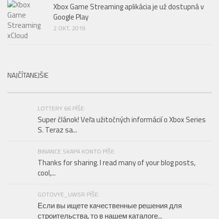
Xbox Game Streaming aplikácia je už dostupná v
Google Play
2 OKT, 2019
NAJČÍTANEJŠIE
LOTTERY 66 PÍŠE:
Super článok! Veľa užitočných informácií o Xbox Series
S. Teraz sa...
BINANCE SKAPA KONTO PÍŠE:
Thanks for sharing. I read many of your blog posts,
cool,...
GOTOVYE_UWSR PÍŠE:
Если вы ищете качественные решения для
строительства, то в нашем каталоге...