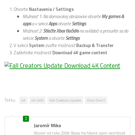
Otvorte
Nastavenia / Settings
Možnosť 1: Na domovskej obrazovke otvorte
My games &
apps
a v sekcii
Apps
otvorte
Settings
Možnosť 2:
Stlačte Xbox tlačidlo
na ovládači a presuňte sa do
sekcie
System
a otvorte
Settings
V sekcii
System
zvoľte možnosť
Backup & Transfer
Zaškrtnite možnosť
Download 4K game content
Štítky:
4K
4K UHD
Fall Creators Update
Xbox One X
Jaromír Miko
Xboxer od roku 2008. Bavia ma hlavne open-worldové