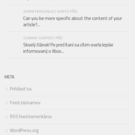
SKAPA PERSONLIGT KONTO PÍŠE:
Can you be more specific about the content of your
article?...
SUBWAY SURFERS PÍŠE:
Skvelý článok! Po prečítaní sa cítim oveľa lepšie
informovaný o Xbox...
META
Prihlásiť sa
Feed záznamov
RSS feed komentárov
WordPress.org