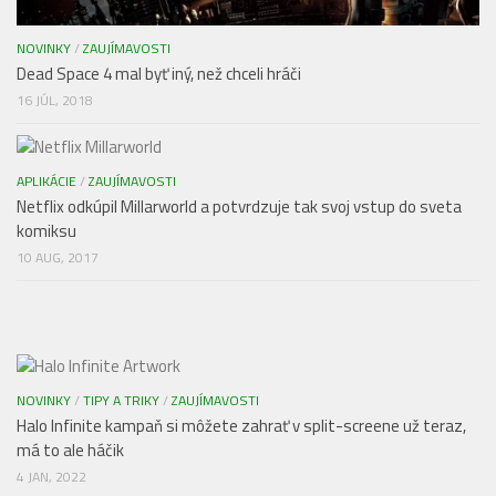
NOVINKY
/
ZAUJÍMAVOSTI
Dead Space 4 mal byť iný, než chceli hráči
16 JÚL, 2018
APLIKÁCIE
/
ZAUJÍMAVOSTI
Netflix odkúpil Millarworld a potvrdzuje tak svoj vstup do sveta
komiksu
10 AUG, 2017
NOVINKY
/
TIPY A TRIKY
/
ZAUJÍMAVOSTI
Halo Infinite kampaň si môžete zahrať v split-screene už teraz,
má to ale háčik
4 JAN, 2022