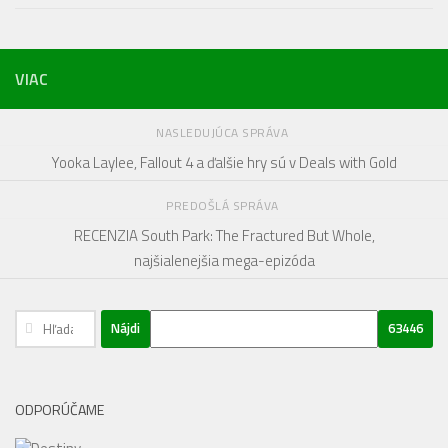
VIAC
NASLEDUJÚCA SPRÁVA
Yooka Laylee, Fallout 4 a ďalšie hry sú v Deals with Gold
PREDOŠLÁ SPRÁVA
RECENZIA South Park: The Fractured But Whole,
najšialenejšia mega-epizóda
Hľadať:
ODPORÚČAME