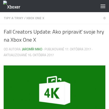
Preskočiť na obsah
TIPY A TRIKY
/
XBOX ONE X
0
Fall Creators Update: Ako pripraviť svoje hry
na Xbox One X
OD AUTORA:
JAROMÍR MIKO
· PUBLIKOVANÉ
17. OKTÓBRA 2017
·
AKTUALIZOVANÉ
16. OKTÓBRA 2017