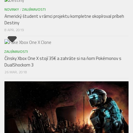
NOVINKY
/
ZAUJÍMAVOSTI
Americký študent v rámci projektu kompletne okopíroval príbeh
Destiny
8 APR, 2019
ZAUJÍMAVOSTI
Čínsky Xbox One X stojí 35€ a zahráte si na ňom Pokémonov s
DualShockom 3
26 MAR, 2018