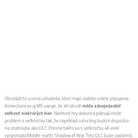
Obzvlášť to ocenia užívatelia, ktorí majú slabšie online pripojenie.
Konieckoncov aj MS varuje, že 4K obsah
môže zdvojnásobiť
veľkosť niektorých hier.
Niektoré hry dokonca plánujú riešiť
problém s veľkosťou tak, že napríklad cutscény budú k dispozícii
na stiahnutie ako DLC. Presne takto sa s veľkosťou 4K videí
vysporiada Middle-earth: Shadow of War. Toto DLC bude zadarmo.