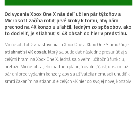
Od vydania Xbox One X nás delí už len pár týždňov a
Microsoft začína robiť prvé kroky k tomu, aby nám
prechod na 4K konzolu uľahčil. Jedným zo spôsobov, ako
to docieliť, je stiahnuť si 4K obsah do hier v predstihu.
Microsoft totiž v nastaveniach Xbox One a Xbox One S umožňuje
stiahnuť si 4K obsah
, ktorý sa bude dať následne presunúť aj s
celými hrami na Xbox One X. Jedná sa o veľmi užitočnú funkciu,
pretože Microsoft a jeho partneri plánujú uvoľniť časť obsahu už
pár dní pred vydaním konzoly, aby sa užívatelia nemuseli unudiť k
smrti čakaním na stiahnutie celých 4K hier do svojej novej konzoly.