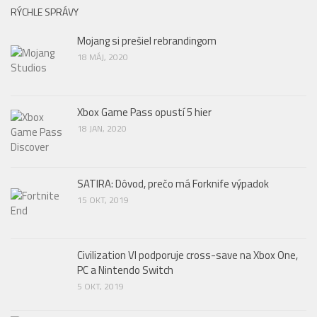
RÝCHLE SPRÁVY
Mojang si prešiel rebrandingom
18 MÁJ, 2020
Xbox Game Pass opustí 5 hier
18 JAN, 2020
SATIRA: Dôvod, prečo má Forknife výpadok
15 OKT, 2019
Civilization VI podporuje cross-save na Xbox One,
PC a Nintendo Switch
5 OKT, 2019