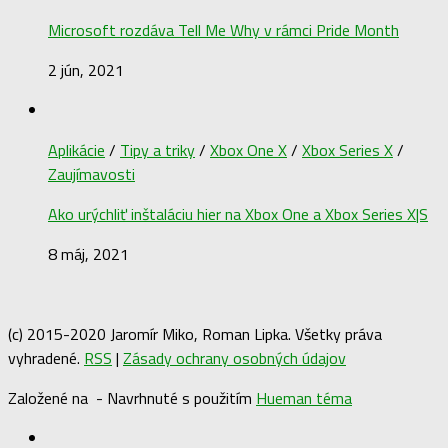
Microsoft rozdáva Tell Me Why v rámci Pride Month
2 jún, 2021
Aplikácie
/
Tipy a triky
/
Xbox One X
/
Xbox Series X
/
Zaujímavosti
Ako urýchliť inštaláciu hier na Xbox One a Xbox Series X|S
8 máj, 2021
(c) 2015-2020 Jaromír Miko, Roman Lipka. Všetky práva
vyhradené.
RSS
|
Zásady ochrany osobných údajov
Založené na
- Navrhnuté s použitím
Hueman téma