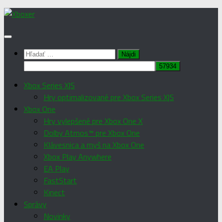
Preskočiť
na
obsah
Hľadať:
Xbox Series X|S
Hry optimalizované pre Xbox Series X|S
Xbox One
Hry vylepšené pre Xbox One X
Dolby Atmos™ pre Xbox One
Klávesnica a myš na Xbox One
Xbox Play Anywhere
EA Play
FastStart
Kinect
Správy
Novinky