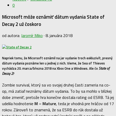
0
Microsoft môže oznámiť dátum vydania State of
Decay 2 už čoskoro
od autora:
Jaromír Miko
·
8. januára 2018
Napriek tomu, že Micorsoft oznámil na jar vydanie troch exkluzivít, presný
dátum vydania poznáme len u jednej z nich. Vieme, že Sea of Thieves
vychádza 20. marca/března 2018 na Xbox One a Windows. Ale čo
State of
Decay 2
?
Zombie survival, ktorý sa vo svojej druhej časti zameria na co-
op, má zatiaľ neznámy dátum vydania. To by sa mohlo v blízkej
dobe zmeniť, pretože hra konečne dostala rating od ESRB. Tá jej
udelila hodnotenie
M – Mature
, teda je vhodná pre hráčov od 17
rokov. Zároveň to znamená, že sa ESRB do rúk dostala už
hotová hra, ktorú už zodpovední úradníci prešli a na základe