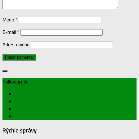
Meno
*
E-mail
*
Adresa webu
Followuj nás
Rýchle správy