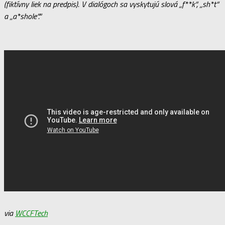
(fiktívny liek na predpis). V dialógoch sa vyskytujú slová „f**k“, „sh*t“
a „a*shole“.“
via
WCCFTech