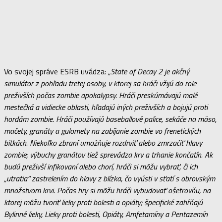
Vo svojej správe ESRB uvádza:
„State of Decay 2 je akčný
simulátor z pohľadu tretej osoby, v ktorej sa hráči vžijú do role
preživších počas zombie apokalypsy. Hráči preskúmávajú malé
mestečká a vidiecke oblasti, hľadajú iných preživších a bojujú proti
hordám zombie. Hráči používajú baseballové palice, sekáče na mäso,
mačety, granáty a gulomety na zabíjanie zombie vo frenetických
bitkách. Niekoľko zbraní umožňuje rozdrviť alebo zmrzačiť hlavy
zombie; výbuchy granátov tiež sprevádza krv a trhanie končatín. Ak
budú preživší infikovaní alebo chorí, hráči si môžu vybrať, či ich
„utratia“ zastrelením do hlavy z blízka, čo vyústi v sťatí s obrovským
množstvom krvi. Počas hry si môžu hráči vybudovať ošetrovňu, na
ktorej môžu tvoriť lieky proti bolesti a opiáty; špecifické zahŕňajú
Bylinné lieky, Lieky proti bolesti, Opiáty, Amfetamíny a Pentazemín