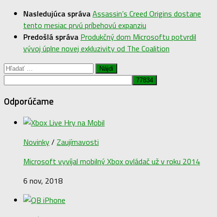
Nasledujúca správa
Assassin’s Creed Origins dostane
tento mesiac prvú príbehovú expanziu
Predošlá správa
Produkčný dom Microsoftu potvrdil
vývoj úplne novej exkluzivity od The Coalition
Hľadať:
Odporúčame
Novinky
/
Zaujímavosti
Microsoft vyvíjal mobilný Xbox ovládač už v roku 2014
6 nov, 2018