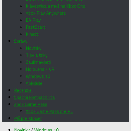
Klávesnica a myš na Xbox One
Xbox Play Anywhere
EA Play
FastStart
Kinect
Správy
Novinky
Tipy a triky
Zaujímavosti
HoloLens / VR
Windows 10
Aplikácie
Recenzie
Spätná kompatibilita
Xbox Game Pass
Xbox Game Pass pre PC
Píš pre Xboxer
Novinky
/
Windows 10