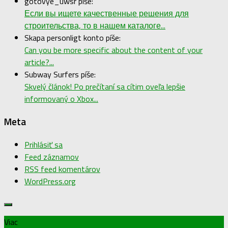
gotovye_uwsr píše:
Если вы ищете качественные решения для
строительства, то в нашем каталоге...
Skapa personligt konto píše:
Can you be more specific about the content of your
article?...
Subway Surfers píše:
Skvelý článok! Po prečítaní sa cítim oveľa lepšie
informovaný o Xbox...
Meta
Prihlásiť sa
Feed záznamov
RSS feed komentárov
WordPress.org
Viac