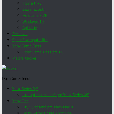
Tipy a triky
Zaujímavosti
HoloLens / VR
Windows 10
Aplikácie
Recenzie
Spätná kompatibilita
Xbox Game Pass
Xbox Game Pass pre PC
Píš pre Xboxer
Daj hrám zelenú!
Xbox Series X|S
Hry optimalizované pre Xbox Series X|S
Xbox One
Hry vylepšené pre Xbox One X
Dolby Atmos™ pre Xbox One