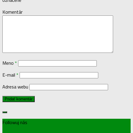
Komentár
Meno
*
E-mail
*
Adresa webu
Followuj nás