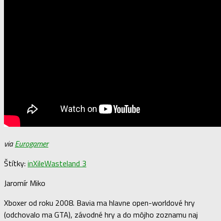
via
Eurogamer
Štítky:
inXile
Wasteland 3
Jaromír Miko
Xboxer od roku 2008. Bavia ma hlavne open-worldové hry
(odchovalo ma GTA), závodné hry a do môjho zoznamu naj