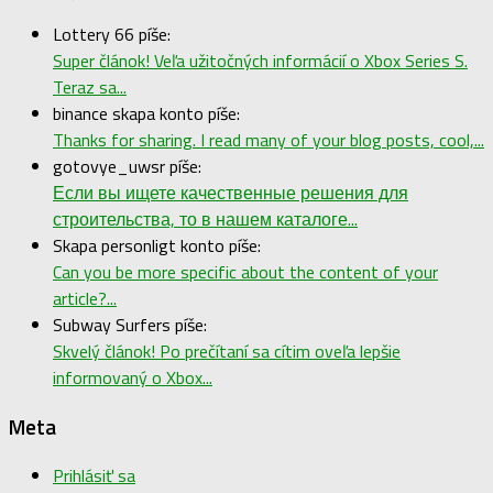
Lottery 66 píše:
Super článok! Veľa užitočných informácií o Xbox Series S.
Teraz sa...
binance skapa konto píše:
Thanks for sharing. I read many of your blog posts, cool,...
gotovye_uwsr píše:
Если вы ищете качественные решения для
строительства, то в нашем каталоге...
Skapa personligt konto píše:
Can you be more specific about the content of your
article?...
Subway Surfers píše:
Skvelý článok! Po prečítaní sa cítim oveľa lepšie
informovaný o Xbox...
Meta
Prihlásiť sa