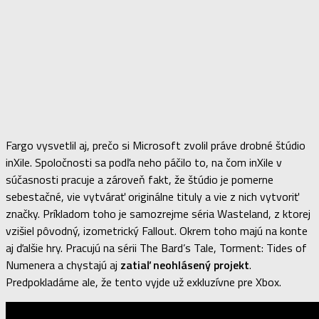
Fargo vysvetlil aj, prečo si Microsoft zvolil práve drobné štúdio
inXile. Spoločnosti sa podľa neho páčilo to, na čom inXile v
súčasnosti pracuje a zároveň fakt, že štúdio je pomerne
sebestačné, vie vytvárať originálne tituly a vie z nich vytvoriť
značky. Príkladom toho je samozrejme séria Wasteland, z ktorej
vzišiel pôvodný, izometrický Fallout. Okrem toho majú na konte
aj ďalšie hry. Pracujú na sérii The Bard’s Tale, Torment: Tides of
Numenera a chystajú aj
zatiaľ neohlásený projekt
.
Predpokladáme ale, že tento vyjde už exkluzívne pre Xbox.