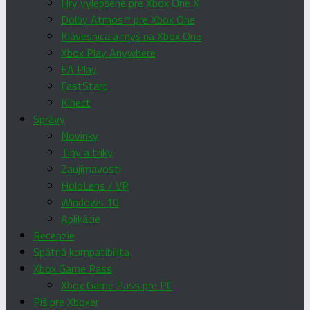
Hry vylepšené pre Xbox One X
Dolby Atmos™ pre Xbox One
Klávesnica a myš na Xbox One
Xbox Play Anywhere
EA Play
FastStart
Kinect
Správy
Novinky
Tipy a triky
Zaujímavosti
HoloLens / VR
Windows 10
Aplikácie
Recenzie
Spätná kompatibilita
Xbox Game Pass
Xbox Game Pass pre PC
Píš pre Xboxer