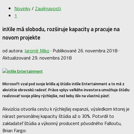
Novinky
/
Zaujímavosti
1
inXile má slobodu, rozširuje kapacity a pracuje na
novom projekte
od autora:
Jaromír Miko
· Publikované
26. novembra 2018
·
Aktualizované
29. novembra 2018
Microsoft vzal pod svoje krídla aj štúdio inXile Entertainment a to má z
akvizície obrovskú radosť. Práve vplyv veľkého investora umožňuje štúdiu
realizovať svoje plány rýchlejšie, než keby išlo na vlastnú päsť.
Akvizícia otvorila cestu k rýchlejšej expanzii, výsledkom ktorej je
nárast personálnej kapacity štúdia až o 30%. Potvrdil to
zakladateľ štúdia a výkonný producent pôvodného Falloutu,
Brian Fargo: