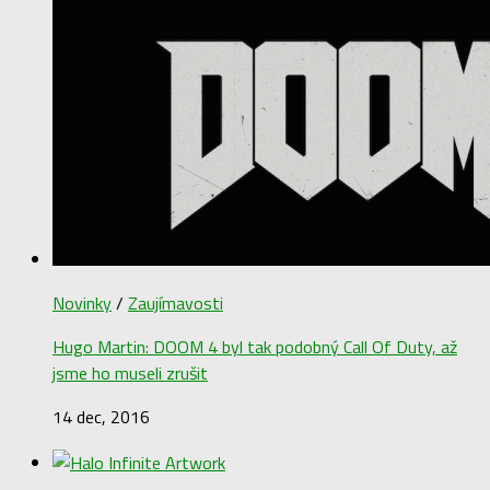
Novinky
/
Zaujímavosti
Hugo Martin: DOOM 4 byl tak podobný Call Of Duty, až
jsme ho museli zrušit
14 dec, 2016