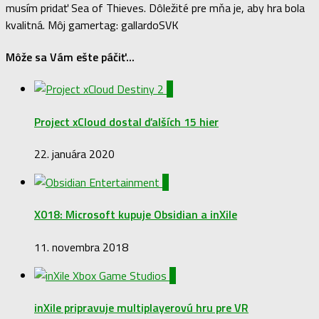
musím pridať Sea of Thieves. Dôležité pre mňa je, aby hra bola
kvalitná. Môj gamertag: gallardoSVK
Môže sa Vám ešte páčiť...
0
Project xCloud dostal ďalších 15 hier
22. januára 2020
0
X018: Microsoft kupuje Obsidian a inXile
11. novembra 2018
0
inXile pripravuje multiplayerovú hru pre VR