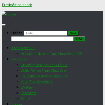
Preskočiť na obsah
Hľadať:
Xbox Series X|S
Hry optimalizované pre Xbox Series X|S
Xbox One
Hry vylepšené pre Xbox One X
Dolby Atmos™ pre Xbox One
Klávesnica a myš na Xbox One
Xbox Play Anywhere
EA Play
FastStart
Kinect
Správy