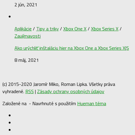
2 jún, 2021
Aplikácie
/
Tipy a triky
/
Xbox One X
/
Xbox Series X
/
Zaujímavosti
Ako urýchliť inštaláciu hier na Xbox One a Xbox Series X|S
8 máj, 2021
(c) 2015-2020 Jaromír Miko, Roman Lipka. Všetky práva
vyhradené.
RSS
|
Zásady ochrany osobných údajov
Založené na
- Navrhnuté s použitím
Hueman téma