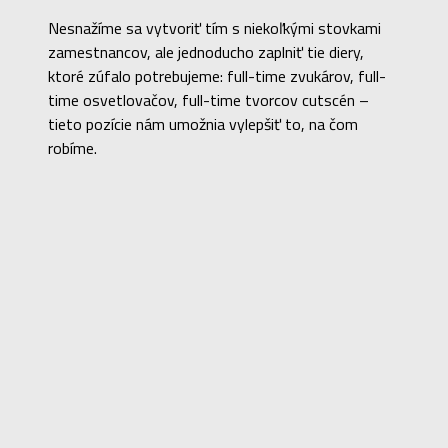
Nesnažíme sa vytvoriť tím s niekoľkými stovkami
zamestnancov, ale jednoducho zaplniť tie diery,
ktoré zúfalo potrebujeme: full-time zvukárov, full-
time osvetlovačov, full-time tvorcov cutscén –
tieto pozície nám umožnia vylepšiť to, na čom
robíme.