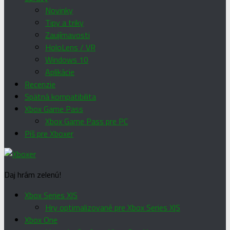
Novinky
Tipy a triky
Zaujímavosti
HoloLens / VR
Windows 10
Aplikácie
Recenzie
Spätná kompatibilita
Xbox Game Pass
Xbox Game Pass pre PC
Píš pre Xboxer
Daj hrám zelenú!
Xbox Series X|S
Hry optimalizované pre Xbox Series X|S
Xbox One