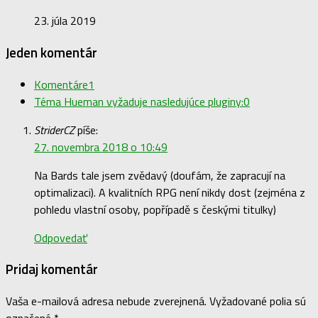
23. júla 2019
Jeden komentár
Komentáre
1
Téma Hueman vyžaduje nasledujúce pluginy:
0
StriderCZ
píše:
27. novembra 2018 o 10:49
Na Bards tale jsem zvědavý (doufám, že zapracují na
optimalizaci). A kvalitních RPG není nikdy dost (zejména z
pohledu vlastní osoby, popřípadě s českými titulky)
Odpovedať
Pridaj komentár
Vaša e-mailová adresa nebude zverejnená.
Vyžadované polia sú
označené
*