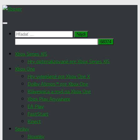
Preskočiť
na
obsah
Hľadať:
Xbox Series X|S
Hry optimalizované pre Xbox Series X|S
Xbox One
Hry vylepšené pre Xbox One X
Dolby Atmos™ pre Xbox One
Klávesnica a myš na Xbox One
Xbox Play Anywhere
EA Play
FastStart
Kinect
Správy
Novinky