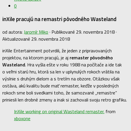
0
inXile pracujú na remastri pôvodného Wasteland
od autora:
Jaromír Miko
· Publikované
29. novembra 2018
·
Aktualizované
29. novembra 2018
inXile Entertainment potvrdili, že jeden z pripravovaných
projektov, na ktorom pracujú, je aj
remaster pôvodného
Wasteland
. Hra vyšla ešte v roku 1988 na počítače a ide tak
o veľmi starú hru, ktorá sa len v uplynulých rokoch vrátila na
výslnie s druhým dielom a s tretím na obzore. Otázkou však
ostáva, akú kvalitu bude mať remaster, keďže v posledných
rokoch sme boli svedkami toho, že samozvané „remastre“
priniesli len drobné zmeny a inak si zachovali svoju retro grafiku.
InXile working on original Wasteland remaster.
from
xboxone