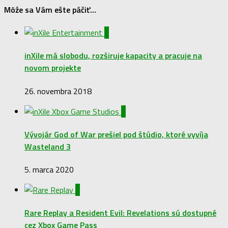
Môže sa Vám ešte páčiť...
1
inXile má slobodu, rozširuje kapacity a pracuje na
novom projekte
26. novembra 2018
0
Vývojár God of War prešiel pod štúdio, ktoré vyvíja
Wasteland 3
5. marca 2020
0
Rare Replay a Resident Evil: Revelations sú dostupné
cez Xbox Game Pass