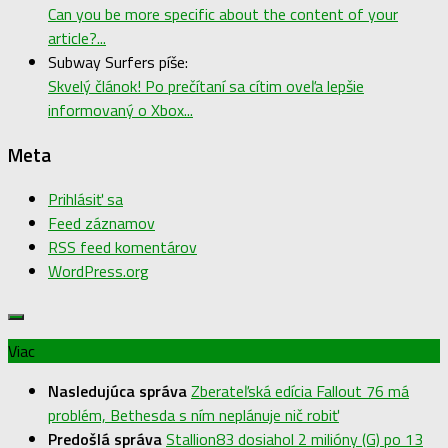
Can you be more specific about the content of your
article?...
Subway Surfers píše:
Skvelý článok! Po prečítaní sa cítim oveľa lepšie
informovaný o Xbox...
Meta
Prihlásiť sa
Feed záznamov
RSS feed komentárov
WordPress.org
Viac
Nasledujúca správa
Zberateľská edícia Fallout 76 má
problém, Bethesda s ním neplánuje nič robiť
Predošlá správa
Stallion83 dosiahol 2 milióny (G) po 13