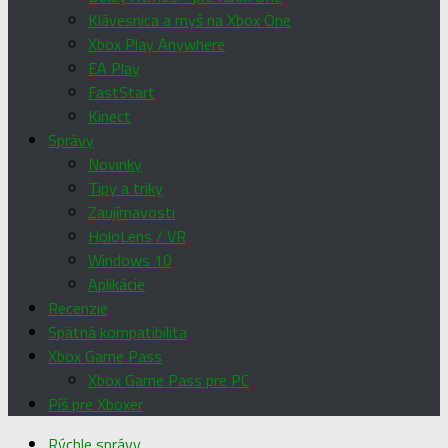
Klávesnica a myš na Xbox One
Xbox Play Anywhere
EA Play
FastStart
Kinect
Správy
Novinky
Tipy a triky
Zaujímavosti
HoloLens / VR
Windows 10
Aplikácie
Recenzie
Spätná kompatibilita
Xbox Game Pass
Xbox Game Pass pre PC
Píš pre Xboxer
Rýchle správy