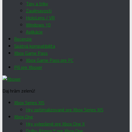
Tipy a triky
Zaujímavosti
HoloLens / VR
Windows 10
Aplikácie
Recenzie
Spätná kompatibilita
Xbox Game Pass
Xbox Game Pass pre PC
Píš pre Xboxer
Daj hrám zelenú!
Xbox Series X|S
Hry optimalizované pre Xbox Series X|S
Xbox One
Hry vylepšené pre Xbox One X
Dolby Atmos™ pre Xbox One