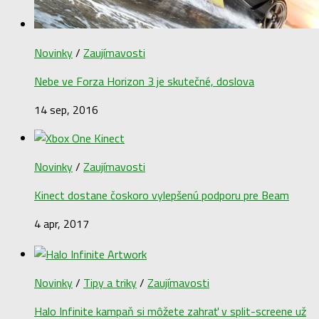
Novinky
/
Zaujímavosti
Nebe ve Forza Horizon 3 je skutečné, doslova
14 sep, 2016
Novinky
/
Zaujímavosti
Kinect dostane čoskoro vylepšenú podporu pre Beam
4 apr, 2017
Novinky
/
Tipy a triky
/
Zaujímavosti
Halo Infinite kampaň si môžete zahrať v split-screene už