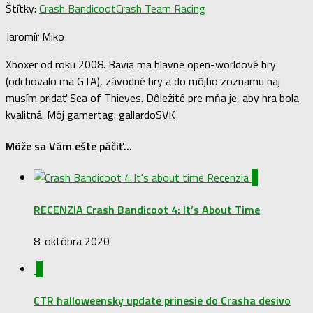
Štítky:
Crash Bandicoot
Crash Team Racing
Jaromír Miko
Xboxer od roku 2008. Bavia ma hlavne open-worldové hry
(odchovalo ma GTA), závodné hry a do môjho zoznamu naj
musím pridať Sea of Thieves. Dôležité pre mňa je, aby hra bola
kvalitná. Môj gamertag: gallardoSVK
Môže sa Vám ešte páčiť...
3
RECENZIA Crash Bandicoot 4: It’s About Time
8. októbra 2020
0
CTR halloweensky update prinesie do Crasha desivo