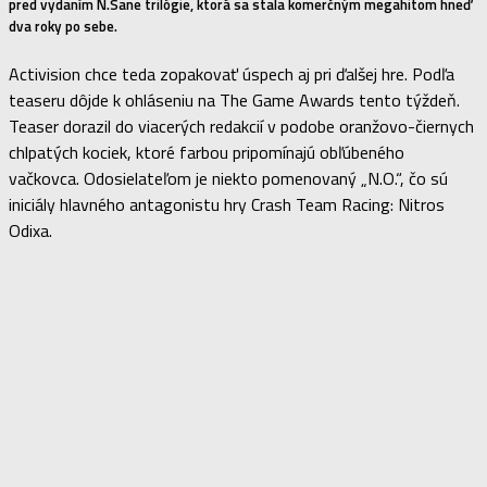
pred vydaním N.Sane trilógie, ktorá sa stala komerčným megahitom hneď
dva roky po sebe.
Activision chce teda zopakovať úspech aj pri ďalšej hre. Podľa
teaseru dôjde k ohláseniu na The Game Awards tento týždeň.
Teaser dorazil do viacerých redakcií v podobe oranžovo-čiernych
chlpatých kociek, ktoré farbou pripomínajú obľúbeného
vačkovca. Odosielateľom je niekto pomenovaný „N.O.“, čo sú
iniciály hlavného antagonistu hry Crash Team Racing: Nitros
Odixa.