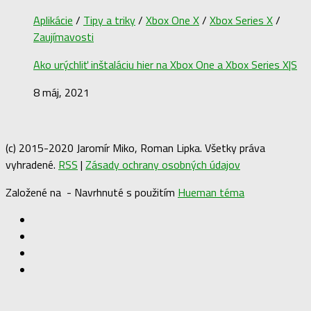
Aplikácie
/
Tipy a triky
/
Xbox One X
/
Xbox Series X
/
Zaujímavosti
Ako urýchliť inštaláciu hier na Xbox One a Xbox Series X|S
8 máj, 2021
(c) 2015-2020 Jaromír Miko, Roman Lipka. Všetky práva
vyhradené.
RSS
|
Zásady ochrany osobných údajov
Založené na
- Navrhnuté s použitím
Hueman téma