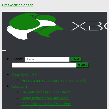
Preskočiť na obsah
Hľadať:
Xbox Series X|S
Hry optimalizované pre Xbox Series X|S
Xbox One
Hry vylepšené pre Xbox One X
Dolby Atmos™ pre Xbox One
Klávesnica a myš na Xbox One