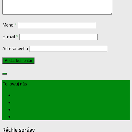
Meno
*
E-mail
*
Adresa webu
Followuj nás
Rýchle správy