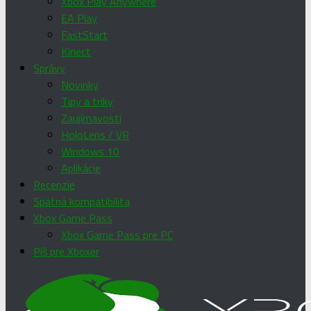
Xbox Play Anywhere
EA Play
FastStart
Kinect
Správy
Novinky
Tipy a triky
Zaujímavosti
HoloLens / VR
Windows 10
Aplikácie
Recenzie
Spätná kompatibilita
Xbox Game Pass
Xbox Game Pass pre PC
Píš pre Xboxer