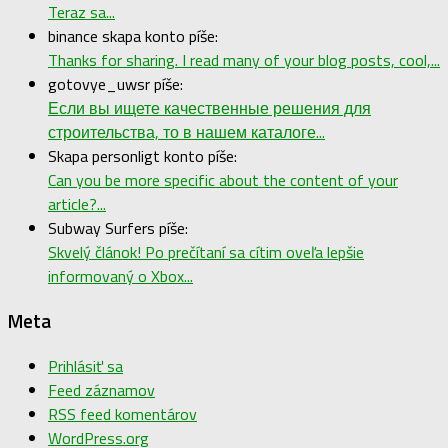
Teraz sa...
binance skapa konto píše:
Thanks for sharing. I read many of your blog posts, cool,...
gotovye_uwsr píše:
Если вы ищете качественные решения для
строительства, то в нашем каталоге...
Skapa personligt konto píše:
Can you be more specific about the content of your
article?...
Subway Surfers píše:
Skvelý článok! Po prečítaní sa cítim oveľa lepšie
informovaný o Xbox...
Meta
Prihlásiť sa
Feed záznamov
RSS feed komentárov
WordPress.org