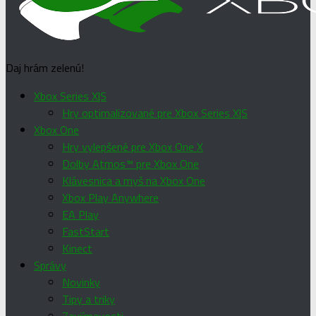
Daj hrám zelenú!
Xbox Series X|S
Hry optimalizované pre Xbox Series X|S
Xbox One
Hry vylepšené pre Xbox One X
Dolby Atmos™ pre Xbox One
Klávesnica a myš na Xbox One
Xbox Play Anywhere
EA Play
FastStart
Kinect
Správy
Novinky
Tipy a triky