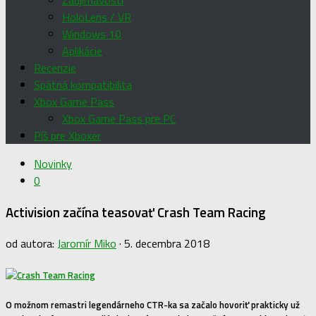
Zaujímavosti
HoloLens / VR
Windows 10
Aplikácie
Recenzie
Spätná kompatibilita
Xbox Game Pass
Xbox Game Pass pre PC
Píš pre Xboxer
Novinky
0
Activision začína teasovať Crash Team Racing
od autora:
Jaromír Miko
·
5. decembra 2018
O možnom remastri legendárneho CTR-ka sa začalo hovoriť prakticky už