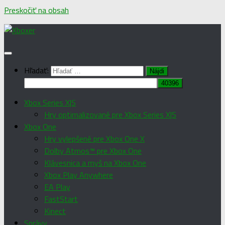
Preskočiť na obsah
Hľadať:
Xbox Series X|S
Hry optimalizované pre Xbox Series X|S
Xbox One
Hry vylepšené pre Xbox One X
Dolby Atmos™ pre Xbox One
Klávesnica a myš na Xbox One
Xbox Play Anywhere
EA Play
FastStart
Kinect
Správy