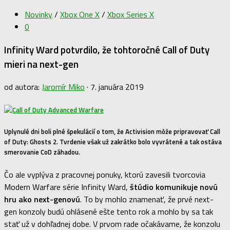
Novinky
/
Xbox One X
/
Xbox Series X
0
Infinity Ward potvrdilo, že tohtoročné Call of Duty
mieri na next-gen
od autora:
Jaromír Miko
·
7. januára 2019
Uplynulé dni boli plné špekulácií o tom, že Activision môže pripravovať Call
of Duty: Ghosts 2. Tvrdenie však už zakrátko bolo vyvrátené a tak ostáva
smerovanie CoD záhadou.
Čo ale vyplýva z pracovnej ponuky, ktorú zavesili tvorcovia
Modern Warfare série Infinity Ward,
štúdio komunikuje novú
hru ako next-genovú
. To by mohlo znamenať, že prvé next-
gen konzoly budú ohlásené ešte tento rok a mohlo by sa tak
stať už v dohľadnej dobe. V prvom rade očakávame, že konzolu