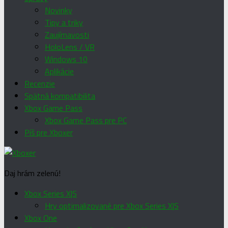
Novinky
Tipy a triky
Zaujímavosti
HoloLens / VR
Windows 10
Aplikácie
Recenzie
Spätná kompatibilita
Xbox Game Pass
Xbox Game Pass pre PC
Píš pre Xboxer
Daj hrám zelenú!
Xbox Series X|S
Hry optimalizované pre Xbox Series X|S
Xbox One