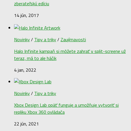
zberateľskú edíciu
14 jún, 2017
Novinky
/
Tipy a triky
/
Zaujímavosti
Halo Infinite kampaň si môžete zahrať v split-screene už
teraz, má to ale háčik
4 jan, 2022
Novinky
/
Tipy a triky
Xbox Design Lab opäť funguje a umožňuje vytvoriť si
repliku Xbox 360 ovládača
22 jún, 2021