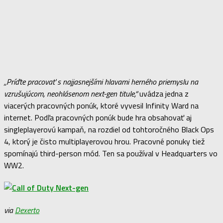
„Príďte pracovať s najjasnejšími hlavami herného priemyslu na
vzrušujúcom, neohlásenom next-gen titule,“
uvádza jedna z
viacerých pracovných ponúk, ktoré vyvesil Infinity Ward na
internet. Podľa pracovných ponúk bude hra obsahovať aj
singleplayerovú kampaň, na rozdiel od tohtoročného Black Ops
4, ktorý je čisto multiplayerovou hrou. Pracovné ponuky tiež
spomínajú third-person mód. Ten sa používal v Headquarters vo
WW2.
via
Dexerto