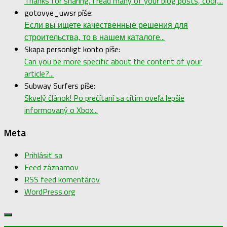
Thanks for sharing. I read many of your blog posts, cool,...
gotovye_uwsr píše:
Если вы ищете качественные решения для
строительства, то в нашем каталоге...
Skapa personligt konto píše:
Can you be more specific about the content of your
article?...
Subway Surfers píše:
Skvelý článok! Po prečítaní sa cítim oveľa lepšie
informovaný o Xbox...
Meta
Prihlásiť sa
Feed záznamov
RSS feed komentárov
WordPress.org