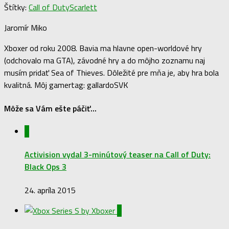
Štítky:
Call of Duty
Scarlett
Jaromír Miko
Xboxer od roku 2008. Bavia ma hlavne open-worldové hry
(odchovalo ma GTA), závodné hry a do môjho zoznamu naj
musím pridať Sea of Thieves. Dôležité pre mňa je, aby hra bola
kvalitná. Môj gamertag: gallardoSVK
Môže sa Vám ešte páčiť...
0
Activision vydal 3-minútový teaser na Call of Duty:
Black Ops 3
24. apríla 2015
0