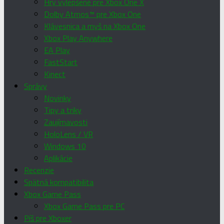
Hry vylepšené pre Xbox One X
Dolby Atmos™ pre Xbox One
Klávesnica a myš na Xbox One
Xbox Play Anywhere
EA Play
FastStart
Kinect
Správy
Novinky
Tipy a triky
Zaujímavosti
HoloLens / VR
Windows 10
Aplikácie
Recenzie
Spätná kompatibilita
Xbox Game Pass
Xbox Game Pass pre PC
Píš pre Xboxer