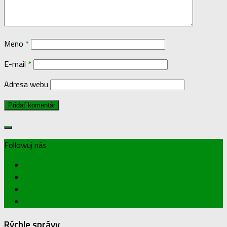
Meno
*
E-mail
*
Adresa webu
Followuj nás
Rýchle správy