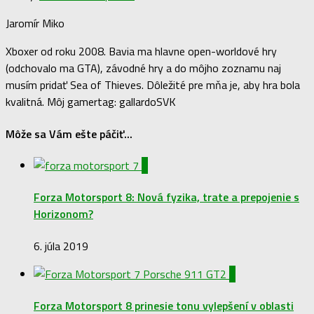
Jaromír Miko
Xboxer od roku 2008. Bavia ma hlavne open-worldové hry
(odchovalo ma GTA), závodné hry a do môjho zoznamu naj
musím pridať Sea of Thieves. Dôležité pre mňa je, aby hra bola
kvalitná. Môj gamertag: gallardoSVK
Môže sa Vám ešte páčiť...
0
Forza Motorsport 8: Nová fyzika, trate a prepojenie s
Horizonom?
6. júla 2019
1
Forza Motorsport 8 prinesie tonu vylepšení v oblasti