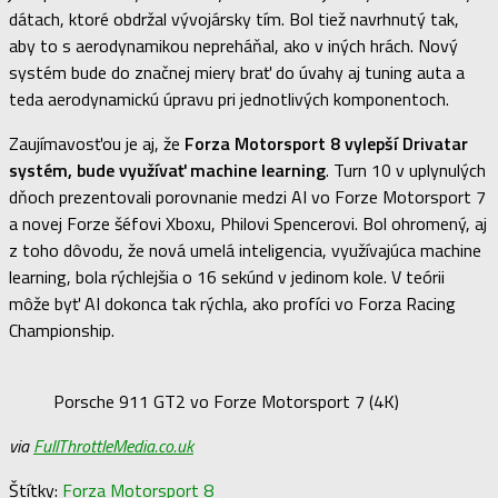
dátach, ktoré obdržal vývojársky tím. Bol tiež navrhnutý tak,
aby to s aerodynamikou nepreháňal, ako v iných hrách. Nový
systém bude do značnej miery brať do úvahy aj tuning auta a
teda aerodynamickú úpravu pri jednotlivých komponentoch.
Zaujímavosťou je aj, že
Forza Motorsport 8 vylepší Drivatar
systém, bude využívať machine learning
. Turn 10 v uplynulých
dňoch prezentovali porovnanie medzi AI vo Forze Motorsport 7
a novej Forze šéfovi Xboxu, Philovi Spencerovi. Bol ohromený, aj
z toho dôvodu, že nová umelá inteligencia, využívajúca machine
learning, bola rýchlejšia o 16 sekúnd v jedinom kole. V teórii
môže byť AI dokonca tak rýchla, ako profíci vo Forza Racing
Championship.
Porsche 911 GT2 vo Forze Motorsport 7 (4K)
via
FullThrottleMedia.co.uk
Štítky:
Forza Motorsport 8