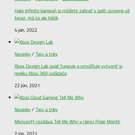
Halo Infinite kampaň si môžete zahrať v split-screene už
teraz, má to ale háčik
4 jan, 2022
Novinky
/
Tipy a triky
Xbox Design Lab opäť funguje a umožňuje vytvoriť si
repliku Xbox 360 ovládača
22 jún, 2021
Novinky
/
Tipy a triky
Microsoft rozdáva Tell Me Why v rámci Pride Month
2 jún, 2021