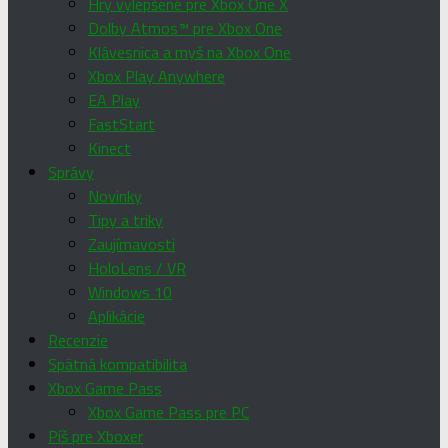
Hry vylepšené pre Xbox One X
Dolby Atmos™ pre Xbox One
Klávesnica a myš na Xbox One
Xbox Play Anywhere
EA Play
FastStart
Kinect
Správy
Novinky
Tipy a triky
Zaujímavosti
HoloLens / VR
Windows 10
Aplikácie
Recenzie
Spätná kompatibilita
Xbox Game Pass
Xbox Game Pass pre PC
Píš pre Xboxer