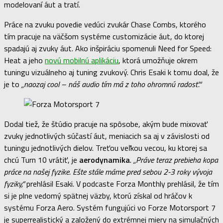
modelovaní áut a tratí.
Práce na zvuku povedie vedúci zvukár Chase Combs, ktorého
tím pracuje na väčšom systéme customizácie áut, do ktorej
spadajú aj zvuky áut. Ako inšpiráciu spomenuli Need for Speed:
Heat a jeho
novú mobilnú aplikáciu
, ktorá umožňuje okrem
tuningu vizuálneho aj tuning zvukový. Chris Esaki k tomu doal, že
je to
„naozaj cool – náš audio tím má z toho ohromnú radosť.“
Dodal tiež, že štúdio pracuje na spôsobe, akým bude mixovať
zvuky jednotlivých súčastí áut, meniacich sa aj v závislosti od
tuningu jednotlivých dielov. Treťou veľkou vecou, ku ktorej sa
chcú Turn 10 vrátiť, je
aerodynamika
.
„Práve teraz prebieha kopa
práce na našej fyzike. Ešte stále máme pred sebou 2-3 roky vývoja
fyziky,“
prehlásil Esaki. V podcaste Forza Monthly prehlásil, že tím
si je plne vedomý spätnej väzby, ktorú získal od hráčov k
systému Forza Aero. Systém fungujúci vo Forze Motorsport 7
je superrealistický a založený do extrémnej miery na simulačných