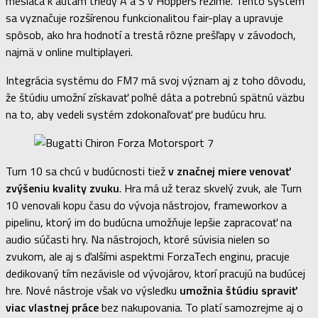
mesiaca k autám triedy A a S v Hoppers režime. Tento systém
sa vyznačuje rozšírenou funkcionalitou fair-play a upravuje
spôsob, ako hra hodnotí a trestá rôzne prešľapy v závodoch,
najmä v online multiplayeri.
Integrácia systému do FM7 má svoj význam aj z toho dôvodu,
že štúdiu umožní získavať poľné dáta a potrebnú spätnú väzbu
na to, aby vedeli systém zdokonaľovať pre budúcu hru.
Turn 10 sa chcú v budúcnosti tiež
v značnej miere venovať
zvýšeniu kvality zvuku
. Hra má už teraz skvelý zvuk, ale Turn
10 venovali kopu času do vývoja nástrojov, frameworkov a
pipelinu, ktorý im do budúcna umožňuje lepšie zapracovať na
audio súčasti hry. Na nástrojoch, ktoré súvisia nielen so
zvukom, ale aj s ďalšími aspektmi ForzaTech enginu, pracuje
dedikovaný tím nezávisle od vývojárov, ktorí pracujú na budúcej
hre. Nové nástroje však vo výsledku
umožnia štúdiu spraviť
viac vlastnej práce
bez nakupovania. To platí samozrejme aj o