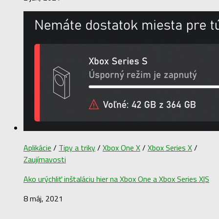
Aplikácie
/
Tipy a triky
/
Xbox One X
/
Xbox Series X
/
Zaujímavosti
Ako urýchliť inštaláciu hier na Xbox One a Xbox Series X|S
8 máj, 2021