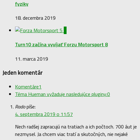
fyziky
18. decembra 2019
0
Turn10 začína vyvíjať Forzu Motorsport 8
11. marca 2019
Jeden komentár
Komentáre
1
Téma Hueman vyžaduje nasledujúce pluginy:
0
Rado
píše:
4. septembra 2019 o 11:57
Nech radšej zapracujú na tratiach a ich počtoch. 700 áut je
nezmysel. Ja chcem viac tratí a skutočných, nie nejaké