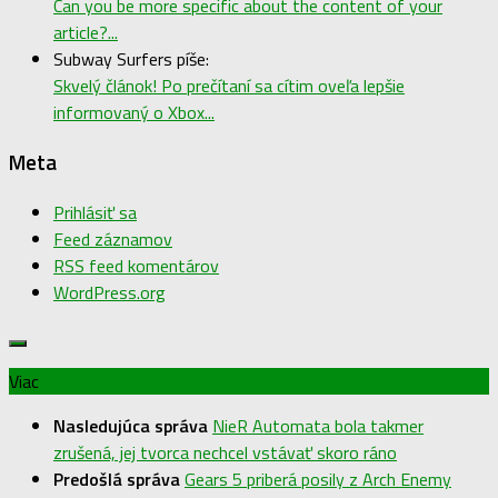
Can you be more specific about the content of your
article?...
Subway Surfers píše:
Skvelý článok! Po prečítaní sa cítim oveľa lepšie
informovaný o Xbox...
Meta
Prihlásiť sa
Feed záznamov
RSS feed komentárov
WordPress.org
Viac
Nasledujúca správa
NieR Automata bola takmer
zrušená, jej tvorca nechcel vstávať skoro ráno
Predošlá správa
Gears 5 priberá posily z Arch Enemy