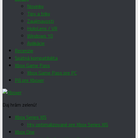
Novinky
Tipy a triky
Zaujímavosti
HoloLens / VR
Windows 10
Aplikácie
Recenzie
Spätná kompatibilita
Xbox Game Pass
Xbox Game Pass pre PC
Píš pre Xboxer
Daj hrám zelenú!
Xbox Series X|S
Hry optimalizované pre Xbox Series X|S
Xbox One