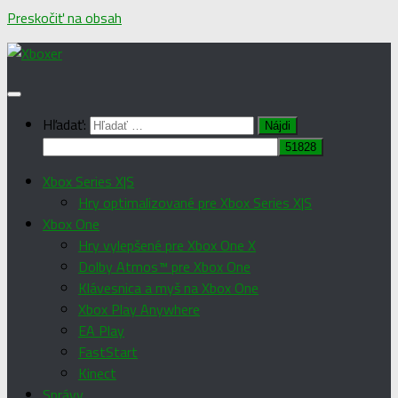
Preskočiť na obsah
Hľadať:
Xbox Series X|S
Hry optimalizované pre Xbox Series X|S
Xbox One
Hry vylepšené pre Xbox One X
Dolby Atmos™ pre Xbox One
Klávesnica a myš na Xbox One
Xbox Play Anywhere
EA Play
FastStart
Kinect
Správy