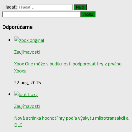
Hľadať:
Odporúčame
Zaujímavosti
Xbox One môže v budúcnosti podporovať hry z prvého
Xboxu
22 aug, 2015
Zaujímavosti
Nová stránka hodnotí hry podľa výskytu mikrotransakcií a
DLC