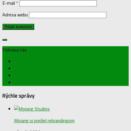
E-mail
*
Adresa webu
Followuj nás
Rýchle správy
Mojang si prešiel rebrandingom