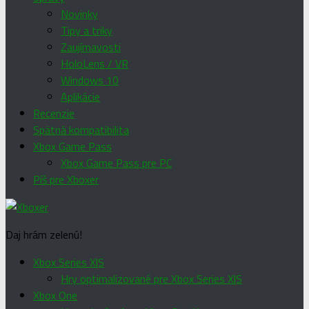
Novinky
Tipy a triky
Zaujímavosti
HoloLens / VR
Windows 10
Aplikácie
Recenzie
Spätná kompatibilita
Xbox Game Pass
Xbox Game Pass pre PC
Píš pre Xboxer
Daj hrám zelenú!
Xbox Series X|S
Hry optimalizované pre Xbox Series X|S
Xbox One