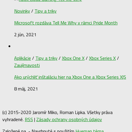
Novinky
/
Tipy a triky
Microsoft rozdáva Tell Me Why v rámci Pride Month
2 jún, 2021
Aplikácie
/
Tipy a triky
/
Xbox One X
/
Xbox Series X
/
Zaujímavosti
Ako urýchliť inštaláciu hier na Xbox One a Xbox Series X|S
8 máj, 2021
(c) 2015-2020 Jaromír Miko, Roman Lipka. Všetky práva
vyhradené.
RSS
|
Zásady ochrany osobných údajov
Založené na
- Navrhnuté s použitím
Hueman téma