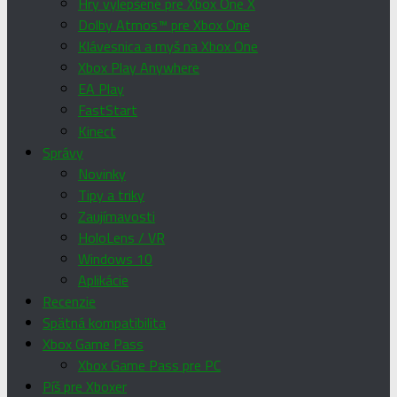
Hry vylepšené pre Xbox One X
Dolby Atmos™ pre Xbox One
Klávesnica a myš na Xbox One
Xbox Play Anywhere
EA Play
FastStart
Kinect
Správy
Novinky
Tipy a triky
Zaujímavosti
HoloLens / VR
Windows 10
Aplikácie
Recenzie
Spätná kompatibilita
Xbox Game Pass
Xbox Game Pass pre PC
Píš pre Xboxer