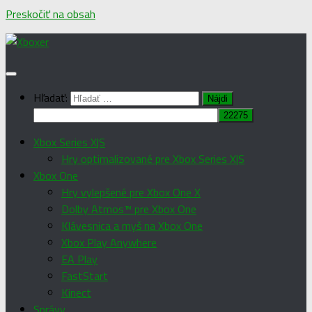
Preskočiť na obsah
Hľadať:
Xbox Series X|S
Hry optimalizované pre Xbox Series X|S
Xbox One
Hry vylepšené pre Xbox One X
Dolby Atmos™ pre Xbox One
Klávesnica a myš na Xbox One
Xbox Play Anywhere
EA Play
FastStart
Kinect
Správy