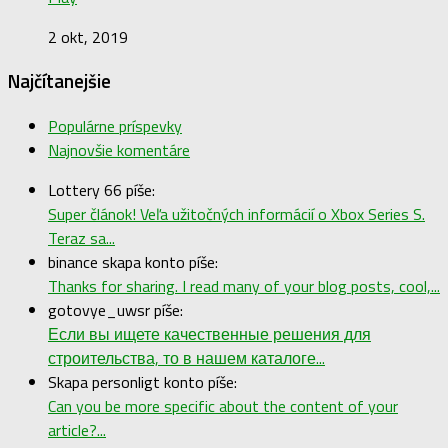
2 okt, 2019
Najčítanejšie
Populárne príspevky
Najnovšie komentáre
Lottery 66 píše:
Super článok! Veľa užitočných informácií o Xbox Series S.
Teraz sa...
binance skapa konto píše:
Thanks for sharing. I read many of your blog posts, cool,...
gotovye_uwsr píše:
Если вы ищете качественные решения для
строительства, то в нашем каталоге...
Skapa personligt konto píše:
Can you be more specific about the content of your
article?...