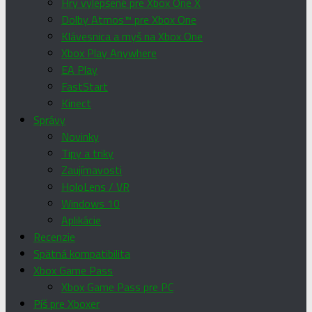
Hry vylepšené pre Xbox One X
Dolby Atmos™ pre Xbox One
Klávesnica a myš na Xbox One
Xbox Play Anywhere
EA Play
FastStart
Kinect
Správy
Novinky
Tipy a triky
Zaujímavosti
HoloLens / VR
Windows 10
Aplikácie
Recenzie
Spätná kompatibilita
Xbox Game Pass
Xbox Game Pass pre PC
Píš pre Xboxer