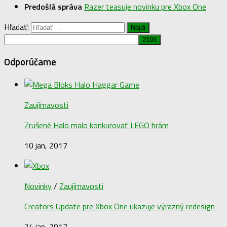
Predošlá správa
Razer teasuje novinku pre Xbox One
Hľadať:
Odporúčame
Zaujímavosti
Zrušené Halo malo konkurovať LEGO hrám
10 jan, 2017
Novinky
/
Zaujímavosti
Creators Update pre Xbox One ukazuje výrazný redesign
24 jan, 2017