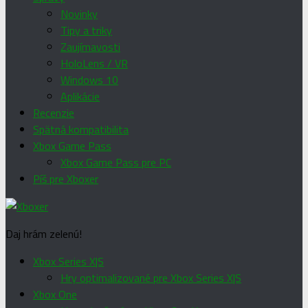
Novinky
Tipy a triky
Zaujímavosti
HoloLens / VR
Windows 10
Aplikácie
Recenzie
Spätná kompatibilita
Xbox Game Pass
Xbox Game Pass pre PC
Píš pre Xboxer
Daj hrám zelenú!
Xbox Series X|S
Hry optimalizované pre Xbox Series X|S
Xbox One