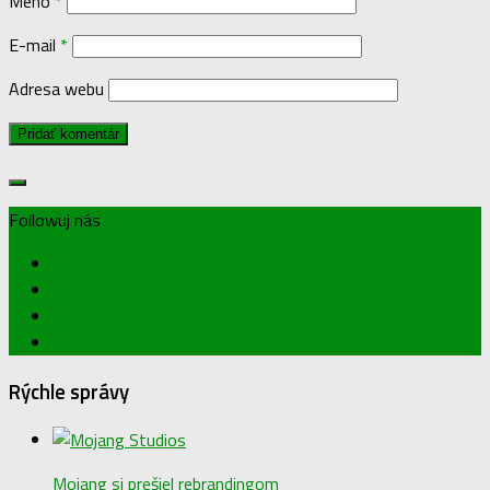
Meno
*
E-mail
*
Adresa webu
Followuj nás
Rýchle správy
Mojang si prešiel rebrandingom