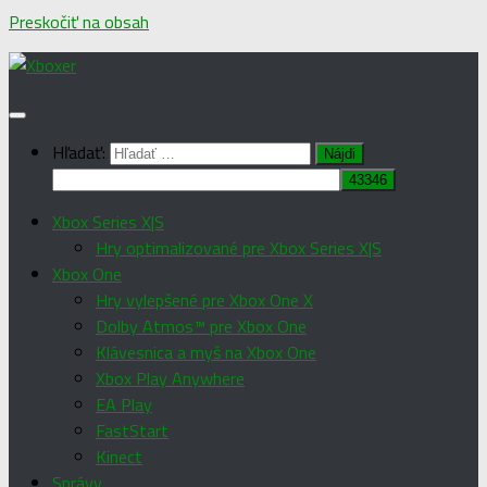
Preskočiť na obsah
Hľadať:
Xbox Series X|S
Hry optimalizované pre Xbox Series X|S
Xbox One
Hry vylepšené pre Xbox One X
Dolby Atmos™ pre Xbox One
Klávesnica a myš na Xbox One
Xbox Play Anywhere
EA Play
FastStart
Kinect
Správy