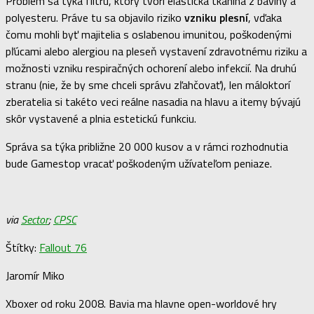
Problém sa týka filtru, ktorý tvorí elastická tkanina z bavlny a
polyesteru. Práve tu sa objavilo riziko
vzniku plesní
, vďaka
čomu mohli byť majitelia s oslabenou imunitou, poškodenými
pľúcami alebo alergiou na pleseň vystavení zdravotnému riziku a
možnosti vzniku respiračných ochorení alebo infekcií. Na druhú
stranu (nie, že by sme chceli správu zľahčovať), len máloktorí
zberatelia si takéto veci reálne nasadia na hlavu a itemy bývajú
skôr vystavené a plnia estetickú funkciu.
Správa sa týka približne 20 000 kusov a v rámci rozhodnutia
bude Gamestop vracať poškodeným užívateľom peniaze.
via
Sector
;
CPSC
Štítky:
Fallout 76
Jaromír Miko
Xboxer od roku 2008. Bavia ma hlavne open-worldové hry