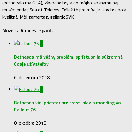
(odchovalo ma GTA), závodné hry a do môjho zoznamu naj
musím pridať Sea of Thieves. Dôležité pre mňa je, aby hra bola
kvalitná. Môj gamertag: gallardoSVK
Môže sa Vám ešte páčiť...
0
Bethesda má vážny problém, sprístupnila súkromné
údaje užívateľov
6. decembra 2018
0
Bethesda vidí priestor pre cross-play a modding vo
Fallout 76
8. októbra 2018