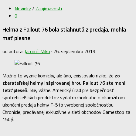
Novinky
/
Zaujímavosti
0
Helma z Fallout 76 bola stiahnutá z predaja, mohla
mať plesne
od autora:
Jaromír Miko
·
26. septembra 2019
Možno to vyznie komicky, ale áno, existovalo riziko, že
zo
zberateľskej helmy inšpirovanej hrou Fallout 76 ste mohli
fetiť pleseň
. Nie, vážne. Americký úrad pre bezpečnosť
spotrebiteľských produktov vydal rozhodnutie o okamžitom
ukončení predaja helmy T-51b vyrobenej spoločnosťou
Chronicle, predávanej exkluzívne v sieti obchodov Gamestop za
150$.