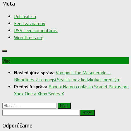
Meta
Prihlásiť sa
Feed záznamov
RSS feed komentárov
WordPress.org
Viac
Nasledujúca správa
Vampire: The Masquerade –
Bloodlines 2 temnejší Seattle nez kedykoľvek predtým
Predošlá správa
Bandai Namco ohlásilo Scarlet Nexus pre
Xbox One a Xbox Series X
Hľadať:
Odporúčame