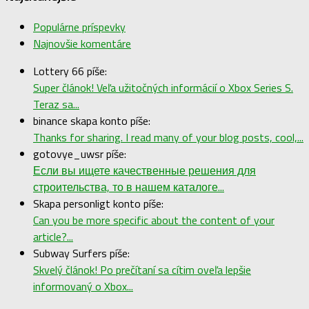
Populárne príspevky
Najnovšie komentáre
Lottery 66 píše:
Super článok! Veľa užitočných informácií o Xbox Series S.
Teraz sa...
binance skapa konto píše:
Thanks for sharing. I read many of your blog posts, cool,...
gotovye_uwsr píše:
Если вы ищете качественные решения для
строительства, то в нашем каталоге...
Skapa personligt konto píše:
Can you be more specific about the content of your
article?...
Subway Surfers píše:
Skvelý článok! Po prečítaní sa cítim oveľa lepšie
informovaný o Xbox...