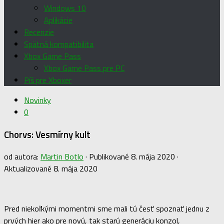
Windows 10
Aplikácie
Recenzie
Spätná kompatibilita
Xbox Game Pass
Xbox Game Pass pre PC
Píš pre Xboxer
Novinky
0
Chorvs: Vesmírny kult
od autora:
Martin Botlo
· Publikované
8. mája 2020
·
Aktualizované
8. mája 2020
Pred niekoľkými momentmi sme mali tú česť spoznať jednu z
prvých hier ako pre novú, tak starú generáciu konzol,