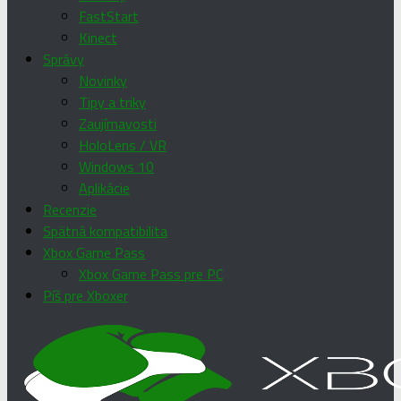
FastStart
Kinect
Správy
Novinky
Tipy a triky
Zaujímavosti
HoloLens / VR
Windows 10
Aplikácie
Recenzie
Spätná kompatibilita
Xbox Game Pass
Xbox Game Pass pre PC
Píš pre Xboxer