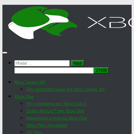
Preskočiť
na
obsah
Hľadať:
Xbox Series X|S
Hry optimalizované pre Xbox Series X|S
Xbox One
Hry vylepšené pre Xbox One X
Dolby Atmos™ pre Xbox One
Klávesnica a myš na Xbox One
Xbox Play Anywhere
EA Play