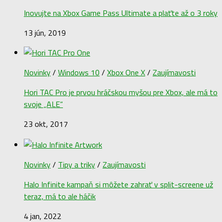
Inovujte na Xbox Game Pass Ultimate a plaťte až o 3 roky
13 jún, 2019
Novinky
/
Windows 10
/
Xbox One X
/
Zaujímavosti
Hori TAC Pro je prvou hráčskou myšou pre Xbox, ale má to
svoje „ALE“
23 okt, 2017
Novinky
/
Tipy a triky
/
Zaujímavosti
Halo Infinite kampaň si môžete zahrať v split-screene už
teraz, má to ale háčik
4 jan, 2022