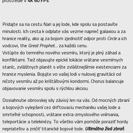
prostredie v
4K 60 FPS
.
Pridajte sa na cestu Nari a jej lode, kde spolu sa postavíte
minulosti. Ich cesta k odplate vás vezme naprieč galaxiou a za
hranice reality, ako aj za bojom zjednotiť odpor proti
Circle
a ich
vodcovi, the
Great Prophet
… za každú cenu.
Vstúpte do temného nového vesmíru, ktorý je plný záhad a
konfliktami. Tiež objavujte epické lokácie vrátane vesmírnych
staníc, zvláštnych planét s ešte zvláštnejšímie existenciami za
hranice myslenia. Bojujte vo vašej lodi v nulovej gravitácii od
ničoty vesmíru až po krištáľovými koridormi. Chorus balancuje
objavovanie vesmíru spolu s rýchlou akciou.
Dosiahnutie obrovskej sily závisý len na vás. Od mocných zbraní
a bojových vylepšení cez driftovaciu mechaniku vašej lode a
smrteľné schopnosti, vrátane extra-zmyslového vnímania,
teleportácie a telekinézy. To všetko vám pomôže poraziť hordy
nepriateľov a zničiť titanické bojové lode.
Ultimátna živá zbraň
.