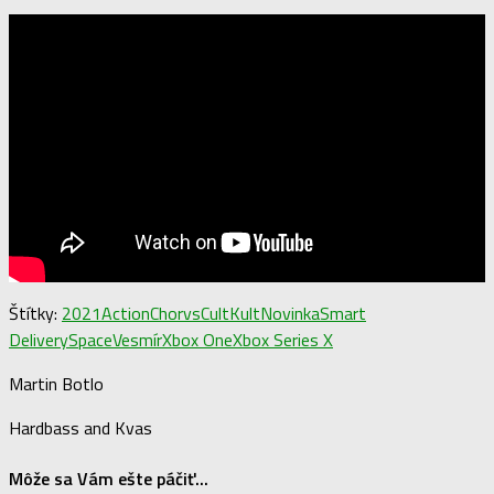
Štítky:
2021
Action
Chorvs
Cult
Kult
Novinka
Smart
Delivery
Space
Vesmír
Xbox One
Xbox Series X
Martin Botlo
Hardbass and Kvas
Môže sa Vám ešte páčiť...