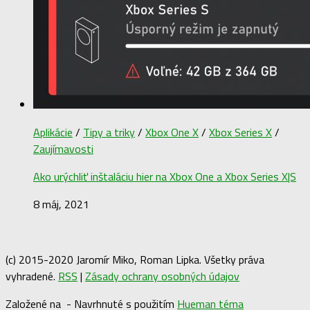
Aplikácie
/
Tipy a triky
/
Xbox One X
/
Xbox Series X
/
Zaujímavosti
Ako urýchliť inštaláciu hier na Xbox One a Xbox Series X|S
8 máj, 2021
(c) 2015-2020 Jaromír Miko, Roman Lipka. Všetky práva
vyhradené.
RSS
|
Zásady ochrany osobných údajov
Založené na
- Navrhnuté s použitím
Hueman téma