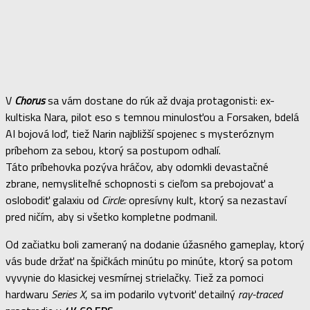
V
Chorus
sa vám dostane do rúk až dvaja protagonisti: ex-
kultiska Nara, pilot eso s temnou minulosťou a Forsaken, bdelá
AI bojová loď, tiež Narin najbližší spojenec s mysteróznym
príbehom za sebou, ktorý sa postupom odhalí.
Táto príbehovka pozýva hráčov, aby odomkli devastačné
zbrane, nemysliteľné schopnosti s cieľom sa prebojovať a
oslobodiť galaxiu od
Circle:
opresívny kult, ktorý sa nezastaví
pred ničím, aby si všetko kompletne podmanil.
Od začiatku boli zameraný na dodanie úžasného gameplay, ktorý
vás bude držať na špičkách minútu po minúte, ktorý sa potom
vyvynie do klasickej vesmírnej strielačky. Tiež za pomoci
hardwaru
Series X
, sa im podarilo vytvoriť detailný
ray-traced