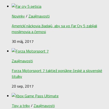
Novinky
/
Zaujímavosti
Americkí náckovia žiadajú, aby sa vo Far Cry 5 zabíjali
moslimovia a černosi
30 máj, 2017
Zaujímavosti
Forza Motorsport 7 taktiež ponúkne české a slovenské
titulky
20 sep, 2017
Tipy a triky
/
Zaujímavosti