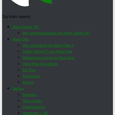
Daj hrám zelenú!
Xbox Series X|S
Hry optimalizované pre Xbox Series X|S
Xbox One
Hry vylepšené pre Xbox One X
Dolby Atmos™ pre Xbox One
Klávesnica a myš na Xbox One
Xbox Play Anywhere
EA Play
FastStart
Kinect
Správy
Novinky
Tipy a triky
Zaujímavosti
HoloLens / VR