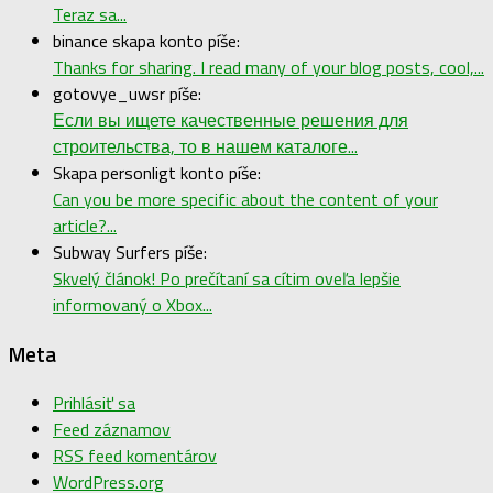
Teraz sa...
binance skapa konto píše:
Thanks for sharing. I read many of your blog posts, cool,...
gotovye_uwsr píše:
Если вы ищете качественные решения для
строительства, то в нашем каталоге...
Skapa personligt konto píše:
Can you be more specific about the content of your
article?...
Subway Surfers píše:
Skvelý článok! Po prečítaní sa cítim oveľa lepšie
informovaný o Xbox...
Meta
Prihlásiť sa
Feed záznamov
RSS feed komentárov
WordPress.org