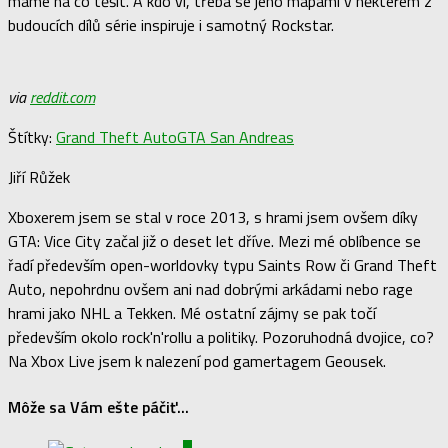
máme na co těšit. A kdo ví, třeba se jeho mapami v některém z
budoucích dílů série inspiruje i samotný Rockstar.
via
reddit.com
Štítky:
Grand Theft Auto
GTA San Andreas
Jiří Růžek
Xboxerem jsem se stal v roce 2013, s hrami jsem ovšem díky
GTA: Vice City začal již o deset let dříve. Mezi mé oblíbence se
řadí především open-worldovky typu Saints Row či Grand Theft
Auto, nepohrdnu ovšem ani nad dobrými arkádami nebo rage
hrami jako NHL a Tekken. Mé ostatní zájmy se pak točí
především okolo rock'n'rollu a politiky. Pozoruhodná dvojice, co?
Na Xbox Live jsem k nalezení pod gamertagem Geousek.
Môže sa Vám ešte páčiť...