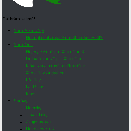
Daj hrám zelenú!
Xbox Series X|S
Hry optimalizované pre Xbox Series X|S
Xbox One
Hry vylepšené pre Xbox One X
Dolby Atmos™ pre Xbox One
Klávesnica a myš na Xbox One
Xbox Play Anywhere
EA Play
FastStart
Kinect
Správy
Novinky
Tipy a triky
Zaujímavosti
HoloLens / VR