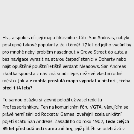
Hra, a spolu s ní i její mapa fiktivního státu San Andreas, nabyly
postupně takové popularity, že i téměř 17 let od jejího vydání by
pro mnohé nebyl problém nasednout v Grove Street do auta a
bez navigace vyrazit na starou čerpací stanici v Doherty nebo
najít opuštěné pouštní letiště Verdant Meadows. San Andreas
zkrátka spousta z nás zná snad i lépe, než své vlastní rodné
město.
Jak ale mohla proslulá mapa vypadat v historii, třeba
před 114 lety?
Tu samou otázku si zjevně položil uživatel redditu
ProfessorIshirkov. Ten na komunitním fóru r/GTA, věnujícím se
právě herní sérii od Rockstar Games, zveřejnil zcela unikátní
pojetí státu San Andreas. Zasadil ho do roku 1907,
tedy celých
85 let před události samotné hry
, jejíž příběh se odehrává v