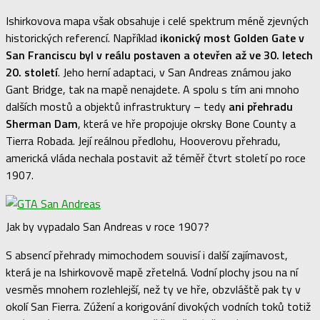
Ishirkovova mapa však obsahuje i celé spektrum méně zjevných
historických referencí. Například
ikonický most Golden Gate v
San Franciscu byl v reálu postaven a otevřen až ve 30. letech
20. století
. Jeho herní adaptaci, v San Andreas známou jako
Gant Bridge, tak na mapě nenajdete. A spolu s tím ani mnoho
dalších mostů a objektů infrastruktury – tedy
ani přehradu
Sherman Dam
, která ve hře propojuje okrsky Bone County a
Tierra Robada. Její reálnou předlohu, Hooverovu přehradu,
americká vláda nechala postavit až téměř čtvrt století po roce
1907.
Jak by vypadalo San Andreas v roce 1907?
S absencí přehrady mimochodem souvisí i další zajímavost,
která je na Ishirkovově mapě zřetelná. Vodní plochy jsou na ní
vesměs mnohem rozlehlejší, než ty ve hře, obzvláště pak ty v
okolí San Fierra. Zúžení a korigování divokých vodních toků totiž