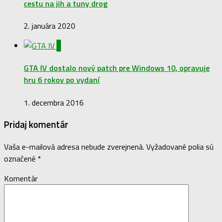
cestu na jih a tuny drog
2. januára 2020
0
GTA IV dostalo nový patch pre Windows 10, opravuje
hru 6 rokov po vydaní
1. decembra 2016
Pridaj komentár
Vaša e-mailová adresa nebude zverejnená.
Vyžadované polia sú
označené
*
Komentár