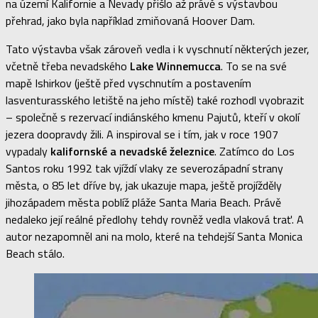
na území Kalifornie a Nevady přišlo až právě s výstavbou
přehrad, jako byla například zmiňovaná Hoover Dam.
Tato výstavba však zároveň vedla i k vyschnutí některých jezer,
včetně třeba nevadského
Lake Winnemucca
. To se na své
mapě Ishirkov (ještě před vyschnutím a postavením
lasventurasského letiště na jeho místě) také rozhodl vyobrazit
– společně s rezervací indiánského kmenu Pajutů, kteří v okolí
jezera doopravdy žili. A inspiroval se i tím, jak v roce 1907
vypadaly
kalifornské a nevadské železnice
. Zatímco do Los
Santos roku 1992 tak vjíždí vlaky ze severozápadní strany
města, o 85 let dříve by, jak ukazuje mapa, ještě projížděly
jihozápadem města poblíž pláže Santa Maria Beach. Právě
nedaleko její reálné předlohy tehdy rovněž vedla vlaková trať. A
autor nezapomněl ani na molo, které na tehdejší Santa Monica
Beach stálo.