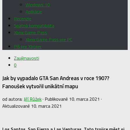
Windows 10
Aplikácie
Recenzie
Spätná kompatibilita
Xbox Game Pass
Xbox Game Pass pre PC
Píš pre Xboxer
Zaujímavosti
0
Jak by vypadalo GTA San Andreas v roce 1907?
Fanoušek vytvořil unikátní mapu
od autora:
Jiří Růžek
· Publikované
10. marca 2021
·
Aktualizované
10. marca 2021
Los Santos, San Fierro a Las Venturas. Tato trojice měst si