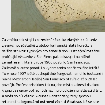
Za zmínku pak stojí i
zakreslení několika zlatých dolů
, tedy
zjevných pozůstatků z období kalifornské zlaté horečky a
dalších struktur typických pro tehdejší dobu. Označení rozsáhlé
probíhající výstavby v San Fierru pak odkazuje i na
ničivé
zemětřesení
, které v roce 1906 postihlo San Francisco.
Zajímavě si autor poradil i s vyobrazením sanfierrského letiště.
To v roce 1907 ještě pochopitelně fungovat nemohlo (ostatně i
reálné Mezinárodní letiště San Francisco otevřelo až o 20 let
později), ProfessorIshirkov tak na jeho místo zakreslil divokou
krajinu bez úprav potřebných např. pro položení přistávací dráhy.
A vložil do ní i věznici Alquinta Penitentiary, tedy zjevnou
referenci na
legendární ostrovní věznici Alcatraz
, jež se sice