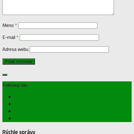
Meno
*
E-mail
*
Adresa webu
Followuj nás
Rýchle správy