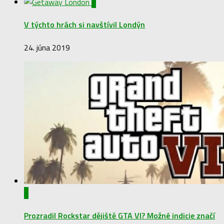
0
V týchto hrách si navštívil Londýn
24. júna 2019
0
Prozradil Rockstar dějiště GTA VI? Možné indicie značí