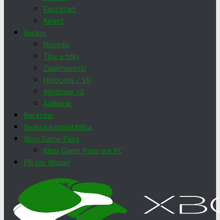
FastStart
Kinect
Správy
Novinky
Tipy a triky
Zaujímavosti
HoloLens / VR
Windows 10
Aplikácie
Recenzie
Spätná kompatibilita
Xbox Game Pass
Xbox Game Pass pre PC
Píš pre Xboxer