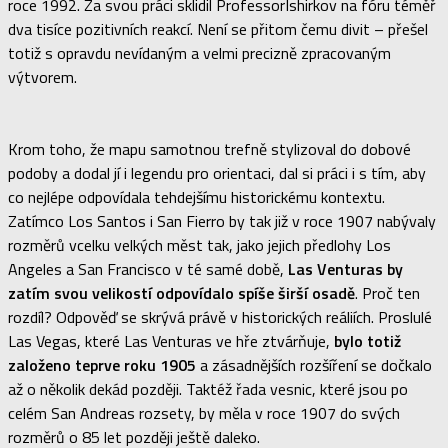
roce 1992. Za svou práci sklidil ProfessorIshirkov na fóru téměř
dva tisíce pozitivních reakcí. Není se přitom čemu divit – přešel
totiž s opravdu nevídaným a velmi precizně zpracovaným
výtvorem.
Krom toho, že mapu samotnou trefně stylizoval do dobové
podoby a dodal jí i legendu pro orientaci, dal si práci i s tím, aby
co nejlépe odpovídala tehdejšímu historickému kontextu.
Zatímco Los Santos i San Fierro by tak již v roce 1907 nabývaly
rozměrů vcelku velkých měst tak, jako jejich předlohy Los
Angeles a San Francisco v té samé době,
Las Venturas by
zatím svou velikostí odpovídalo spíše širší osadě
. Proč ten
rozdíl? Odpověď se skrývá právě v historických reáliích. Proslulé
Las Vegas, které Las Venturas ve hře ztvárňuje,
bylo totiž
založeno teprve roku 1905
a zásadnějších rozšíření se dočkalo
až o několik dekád později. Taktéž řada vesnic, které jsou po
celém San Andreas rozsety, by měla v roce 1907 do svých
rozměrů o 85 let později ještě daleko.