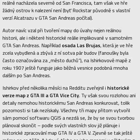
reálně nacházela severně od San Francisca, tam však ve hře
žádný ostrov k nalezení není (byť Rockstar původně s vlastní
verzí Alcatrazu v GTA San Andreas počítal).
Autor navíc vzal při tvoření mapy do úvahy nejen reálnou
historii, ale i některé historické reálie implikované v samotném
GTA San Andreas. Například
osada Las Brujas
, která je ve hře
zcela vybydlená a zbývá z ní sotva pár budov (fanoušky byla
často označována za „město duchů“), na Ishirkovově mapě z
roku 1907 ještě funguje jako běžná vesnice podobná mnoha
dalším po San Andreas.
Ishirkov před několika měsíci na Redditu zveřejnil i
historické
verze map z GTA III a GTA Vice City
. Ty však svou rozlohou ani
detaily nemohou historickému San Andreas konkurovat, tolik
pozornosti si tak nezískaly. Všechny tři mapy přitom vytvořil
sám pomocí softwaru QGIS a nezdá se, že by se svou tvorbou
plánoval skončit – podle svých vlastních slov již plánuje i
historické zpracování map GTA IV a GTA V. Zjevně se tak ještě