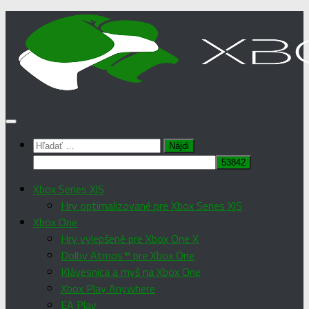
Preskočiť
na
obsah
Hľadať:
Xbox Series X|S
Hry optimalizované pre Xbox Series X|S
Xbox One
Hry vylepšené pre Xbox One X
Dolby Atmos™ pre Xbox One
Klávesnica a myš na Xbox One
Xbox Play Anywhere
EA Play