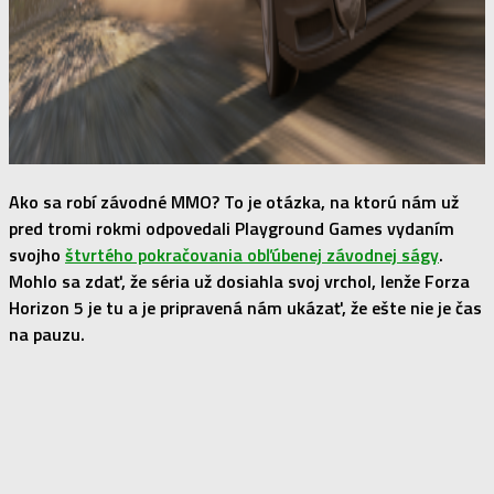
Ako sa robí závodné MMO? To je otázka, na ktorú nám už
pred tromi rokmi odpovedali Playground Games vydaním
svojho
štvrtého pokračovania obľúbenej závodnej ságy
.
Mohlo sa zdať, že séria už dosiahla svoj vrchol, lenže Forza
Horizon 5 je tu a je pripravená nám ukázať, že ešte nie je čas
na pauzu.