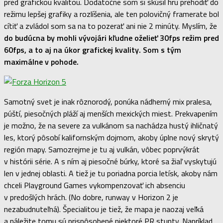
pred grafickou kvalitou. Dodatočne som si skúsil hru prehodiť do
režimu lepšej grafiky a rozlíšenia, ale ten polovičný framerate bol
cítiť a zvládol som sa na to pozerať ani nie 2 minúty. Myslím, že
do budúcna by mohli vývojári kľudne oželieť 30fps režim pred
60fps, a to aj na úkor grafickej kvality. Som s tým
maximálne v pohode.
Samotný svet je inak rôznorodý, ponúka nádherný mix pralesa,
púští, piesočných pláží aj menších mexických miest. Prekvapením
je možno, že na severe za vulkánom sa nachádza hustý ihličnatý
les, ktorý pôsobí kalifornským dojmom, akoby úplne nový skrytý
región mapy. Samozrejme je tu aj vulkán, vôbec poprvýkrát
v histórii série. A s ním aj piesočné búrky, ktoré sa žiaľ vyskytujú
len v jednej oblasti. A tiež je tu poriadna porcia letísk, akoby nám
chceli Playground Games vykompenzovať ich absenciu
v predošlých hrách. (No dobre, runway v Horizon 2 je
nezabudnuteľná). Špecialitou je tiež, že mapa je naozaj veľká
a náležite tomu sú prispôsobené niektoré PR stunty. Napríklad