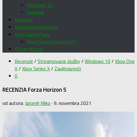
Windows 10
Aplikácie
Recenzie
Spätná kompatibilita
Xbox Game Pass
Xbox Game Pass pre PC
Píš pre Xboxer
Recenzie
/
Streamovacie služby
/
Windows 10
/
Xbox One
X
/
Xbox Series X
/
Zaujímavosti
0
RECENZIA Forza Horizon 5
od autora:
Jaromír Miko
·
9. novembra 2021