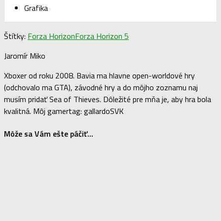
Forza Horizon 5
Hrateľnosť
9/10
Celkový verdikt
Trvanlivosť
Grafika
Štítky:
Forza Horizon
Forza Horizon 5
Jaromír Miko
Xboxer od roku 2008. Bavia ma hlavne open-worldové hry
(odchovalo ma GTA), závodné hry a do môjho zoznamu naj
musím pridať Sea of Thieves. Dôležité pre mňa je, aby hra bola
kvalitná. Môj gamertag: gallardoSVK
Môže sa Vám ešte páčiť...