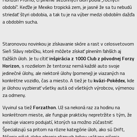
období“. Keďže je Mexiko tropická zem, je jasné že sa tu nebudú
striedať štyri obdobia, a tak tu je na výber medzi obdobím dažďa
a obdobím sucha.
Staronovou novinkou je získavanie skóre a rast v celosvetovom
Sieň Slávy rebríčku, ktoré môžete získať plnením ľahších aj
ťažších úloh. Je tu cítiť
inšpirácia z 1000 Club z pôvodnej Forzy
Horizon
, s rozdielom že tentoraz nemá každé auto svoje
jedinečné úlohy, ale niektoré úlohy (pomenej) je viazaných na
konkrétne vozidlo, čas a miesto. A tiež je tu
kvázi-Pokédex
, kde
je úlohou vyzbierať všetky autá od všetkých výrobcov, výmenou
za odmeny.
Vyvinul sa tiež
Forzathon
. Už sa nekoná raz za hodinu na
konkrétnom mieste, ale funguje prakticky nepretržite s tým, že
existuje viacero podujatí, ktorých sa možno zúčastniť.
Špecializujú sa pritom na rôzne kategórie úloh, ako sú Drift,
Ničenie piňat alebo plnenie rôznych trikov vrátane ničenia