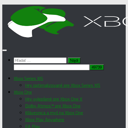
Preskočiť
na
obsah
Hľadať:
Xbox Series X|S
Hry optimalizované pre Xbox Series X|S
Xbox One
Hry vylepšené pre Xbox One X
Dolby Atmos™ pre Xbox One
Klávesnica a myš na Xbox One
Xbox Play Anywhere
EA Play