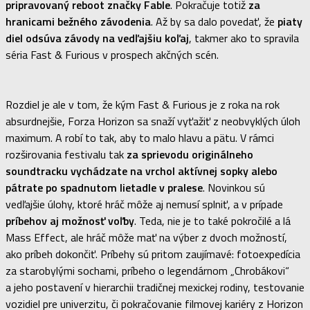
pripravovaný reboot značky Fable
. Pokračuje totiž
za
hranicami bežného závodenia
. Až by sa dalo povedať, že
piaty
diel odsúva závody na vedľajšiu koľaj
, takmer ako to spravila
séria Fast & Furious v prospech akčných scén.
Rozdiel je ale v tom, že kým Fast & Furious je z roka na rok
absurdnejšie, Forza Horizon sa snaží vyťažiť z neobvyklých úloh
maximum. A robí to tak, aby to malo hlavu a pätu. V rámci
rozširovania festivalu tak
za sprievodu originálneho
soundtracku vychádzate na vrchol aktívnej sopky alebo
pátrate po spadnutom lietadle v pralese
. Novinkou sú
vedľajšie úlohy, ktoré hráč môže aj nemusí splniť, a v prípade
príbehov aj možnosť voľby
. Teda, nie je to také pokročilé a lá
Mass Effect, ale hráč môže mať na výber z dvoch možností,
ako príbeh dokončiť. Príbehy sú pritom zaujímavé: fotoexpedícia
za starobylými sochami, príbeho o legendárnom „Chrobákovi“
a jeho postavení v hierarchii tradičnej mexickej rodiny, testovanie
vozidiel pre univerzitu, či pokračovanie filmovej kariéry z Horizon