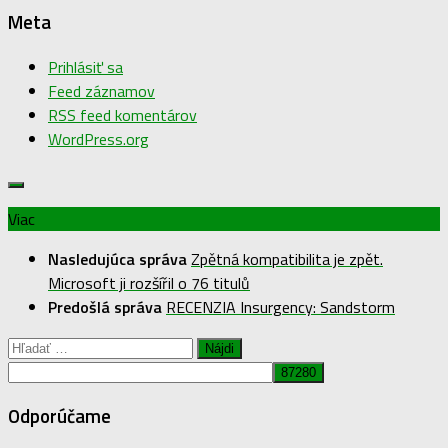
Najčítanejšie
Populárne príspevky
Najnovšie komentáre
Meta
Prihlásiť sa
Feed záznamov
RSS feed komentárov
WordPress.org
Viac
Nasledujúca správa
Zpětná kompatibilita je zpět.
Microsoft ji rozšířil o 76 titulů
Predošlá správa
RECENZIA Insurgency: Sandstorm