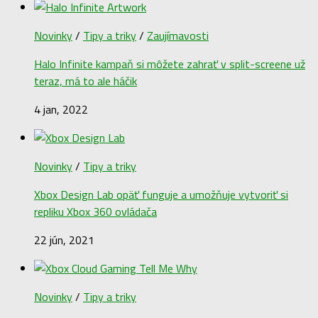
Crackdown 3 je prakticky hotový a už sa len vylepšuje,
tvrdí Sumo Digital
3 aug, 2018
Novinky
/
Tipy a triky
/
Zaujímavosti
Halo Infinite kampaň si môžete zahrať v split-screene už
teraz, má to ale háčik
4 jan, 2022
Novinky
/
Tipy a triky
Xbox Design Lab opäť funguje a umožňuje vytvoriť si
repliku Xbox 360 ovládača