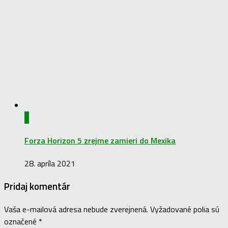
Forza Horizon 4 v Hong Kongu? Koncepty naznačují
novou lokalitu
23. mája 2018
0
Forza Horizon 5 zrejme zamieri do Mexika