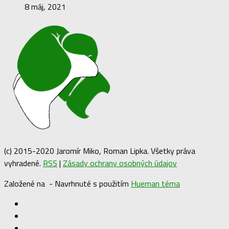
Aplikácie
/
Tipy a triky
/
Xbox One X
/
Xbox Series X
/
Zaujímavosti
Ako urýchliť inštaláciu hier na Xbox One a Xbox Series X|S
8 máj, 2021
(c) 2015-2020 Jaromír Miko, Roman Lipka. Všetky práva