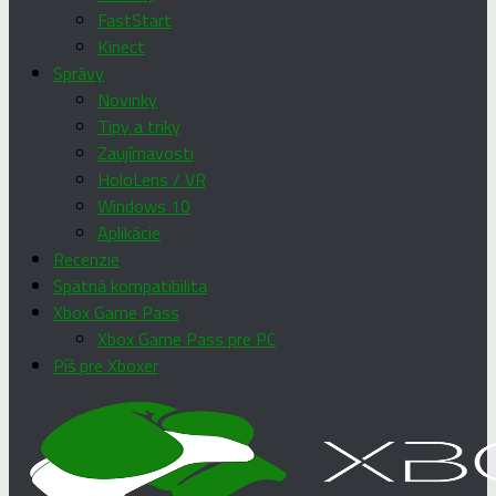
FastStart
Kinect
Správy
Novinky
Tipy a triky
Zaujímavosti
HoloLens / VR
Windows 10
Aplikácie
Recenzie
Spätná kompatibilita
Xbox Game Pass
Xbox Game Pass pre PC
Píš pre Xboxer