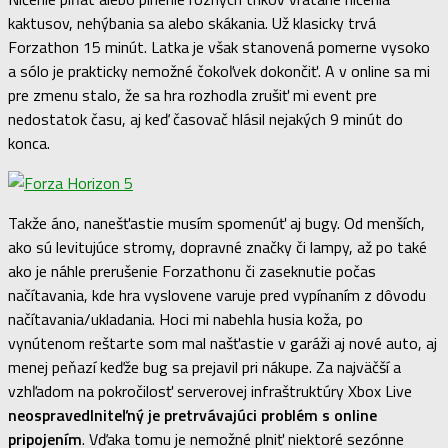
kaktusov, nehýbania sa alebo skákania. Už klasicky trvá
Forzathon 15 minút. Latka je však stanovená pomerne vysoko
a sólo je prakticky nemožné čokoľvek dokončiť. A v online sa mi
pre zmenu stalo, že sa hra rozhodla zrušiť mi event pre
nedostatok času, aj keď časovač hlásil nejakých 9 minút do
konca.
Takže áno, nanešťastie musím spomenúť aj bugy. Od menších,
ako sú levitujúce stromy, dopravné značky či lampy, až po také
ako je náhle prerušenie Forzathonu či zaseknutie počas
načítavania, kde hra vyslovene varuje pred vypínaním z dôvodu
načítavania/ukladania. Hoci mi nabehla husia koža, po
vynútenom reštarte som mal našťastie v garáži aj nové auto, aj
menej peňazí keďže bug sa prejavil pri nákupe. Za najväčší a
vzhľadom na pokročilosť serverovej infraštruktúry Xbox Live
neospravedlniteľný je pretrvávajúci problém s online
pripojením
. Vďaka tomu je nemožné plniť niektoré sezónne