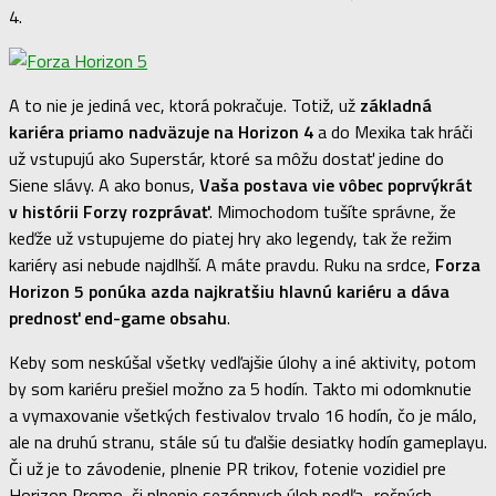
4.
A to nie je jediná vec, ktorá pokračuje. Totiž, už
základná
kariéra priamo nadväzuje na Horizon 4
a do Mexika tak hráči
už vstupujú ako Superstár, ktoré sa môžu dostať jedine do
Siene slávy. A ako bonus,
Vaša postava vie vôbec poprvýkrát
v histórii Forzy rozprávať
. Mimochodom tušíte správne, že
keďže už vstupujeme do piatej hry ako legendy, tak že režim
kariéry asi nebude najdlhší. A máte pravdu. Ruku na srdce,
Forza
Horizon 5 ponúka azda najkratšiu hlavnú kariéru a dáva
prednosť end-game obsahu
.
Keby som neskúšal všetky vedľajšie úlohy a iné aktivity, potom
by som kariéru prešiel možno za 5 hodín. Takto mi odomknutie
a vymaxovanie všetkých festivalov trvalo 16 hodín, čo je málo,
ale na druhú stranu, stále sú tu ďalšie desiatky hodín gameplayu.
Či už je to závodenie, plnenie PR trikov, fotenie vozidiel pre
Horizon Promo, či plnenie sezónnych úloh podľa „ročných