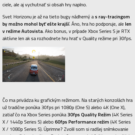
ciele, ale aj vychutnať si obsah hry naplno.
Svet Horizonu je až na tieto bugy nádherný a
s ray-tracingom
by možno mohol byť ešte krajší
. Áno, hra ho podporuje, ale
len
v režime Autovista
. Ako bonus, v prípade Xbox Series S je RTX
aktívne len ak sa rozhodnete hru hrať v Quality režime pri 30fps.
Čo ma privádza ku grafickým režimom. Na starých konzolách hra
už tradične ponúka 30fps pri 1080p (One S) alebo 4K (One X),
zatiaľ čo na Xbox Series ponúka
30fps
Quality Režim
(4K Series
X / 1440p Series S) alebo
60fps Performance režim
(4K Series
X / 1080p Series S). Úprimne? Zvolil som si radšej snímkovanie