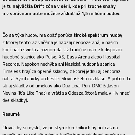
je tu
najväčšia Drift zóna v sérii, kde pri troche snahy
a v správnom aute môžete získať až 1,5 milióna bodov
.
Čo sa týka hudby, hra opäť ponúka
široké spektrum hudby
,
z ktorej tentoraz väčšina je naozaj neopozeraná, v našich
končinách svieža a rôznorodá. Už tradične máme k dispozícii
hudobné stanice ako Pulse, XS, Bass Arena alebo Hospital
Records. Napokon nechýba ani klasická hudobná stanica
Timeless hrajúca operné skladby, z ktorej jednu aj tentoraz
nahral Symfonický orchester Slovenského rozhlasu. A potom tu
sú aj skladby od umelcov ako Dua Lipa, Run-DMC & Jason
Nevins (It’s Like That) a vráti sa Odesza (ktorá mala v H4 hneď