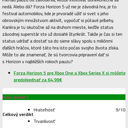
dve skladby).
Resumé
Človek by si myslel, že po štyroch ročníkoch by bol čas na
menšiu pauzu od závodenia, keďže inovovať donekonečna sa
nedá. Alebo dá? Forza Horizon 5 už nie je závodná hra, je to
festival automobilov, kde je prvoradé užiť si svet s jeho
obrovským množstvom aktivít, vypočuť si pútavé príbehy.
Kariéra je tu skutočne až na druhom mieste, keďže status
závodnej superstár ste už dosiahli štyrikrát. Takže je čas si ten
status udržať a dostať sa do siene slávy spolu s miliónmi
ďalších hráčov, ktoré táto hra isto počas svojho života získa.
Môže to ale znamenať, že sú tvorcovia pripravení dať si
s Horizon v najbližších rokoch pauzu?
Forza Horizon 5 pre Xbox One a Xbox Series X si môžete
predobjednať za 64,99€