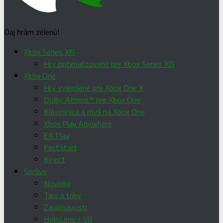
Daj hrám zelenú!
Xbox Series X|S
Hry optimalizované pre Xbox Series X|S
Xbox One
Hry vylepšené pre Xbox One X
Dolby Atmos™ pre Xbox One
Klávesnica a myš na Xbox One
Xbox Play Anywhere
EA Play
FastStart
Kinect
Správy
Novinky
Tipy a triky
Zaujímavosti
HoloLens / VR