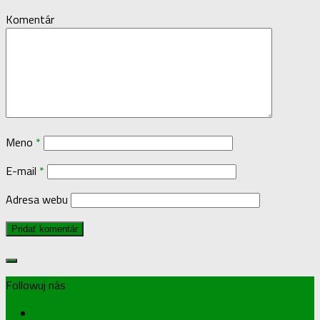
28. apríla 2021
Pridaj komentár
Vaša e-mailová adresa nebude zverejnená.
Vyžadované polia sú
označené
*
Komentár
Meno
*
E-mail
*
Adresa webu