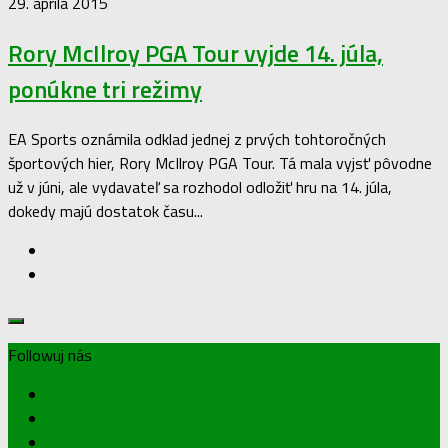
29. apríla 2015
Rory McIlroy PGA Tour vyjde 14. júla,
ponúkne tri režimy
EA Sports oznámila odklad jednej z prvých tohtoročných
športových hier, Rory McIlroy PGA Tour. Tá mala vyjsť pôvodne
už v júni, ale vydavateľ sa rozhodol odložiť hru na 14. júla,
dokedy majú dostatok času...
Followuj nás