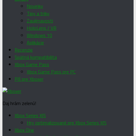
Novinky
Tipy a triky
Zaujímavosti
HoloLens / VR
Windows 10
Aplikácie
Recenzie
Spätná kompatibilita
Xbox Game Pass
Xbox Game Pass pre PC
Píš pre Xboxer
Daj hrám zelenú!
Xbox Series X|S
Hry optimalizované pre Xbox Series X|S
Xbox One