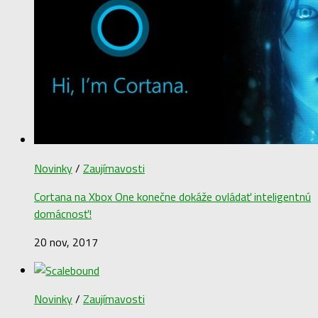
Novinky
/
Zaujímavosti
Cortana na Xbox One konečne dokáže ovládať inteligentnú
domácnosť!
20 nov, 2017
Novinky
/
Zaujímavosti