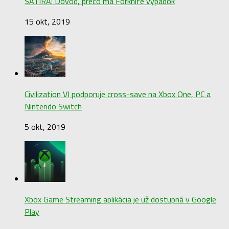
SATIRA: Dôvod, prečo má Forknife výpadok
15 okt, 2019
Civilization VI podporuje cross-save na Xbox One, PC a
Nintendo Switch
5 okt, 2019
Xbox Game Streaming aplikácia je už dostupná v Google
Play