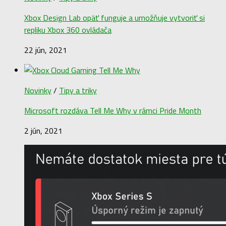
Xbox Design Lab opäť funguje a umožňuje vytvoriť si
repliku Xbox 360 ovládača
22 jún, 2021
Novinky
/
Tipy a triky
Microsoft rozdáva Tell Me Why v rámci Pride Month
2 jún, 2021