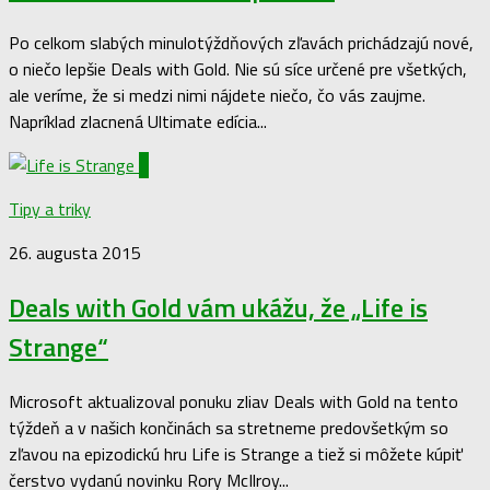
Po celkom slabých minulotýždňových zľavách prichádzajú nové,
o niečo lepšie Deals with Gold. Nie sú síce určené pre všetkých,
ale veríme, že si medzi nimi nájdete niečo, čo vás zaujme.
Napríklad zlacnená Ultimate edícia...
0
Tipy a triky
26. augusta 2015
Deals with Gold vám ukážu, že „Life is
Strange“
Microsoft aktualizoval ponuku zliav Deals with Gold na tento
týždeň a v našich končinách sa stretneme predovšetkým so
zľavou na epizodickú hru Life is Strange a tiež si môžete kúpiť
čerstvo vydanú novinku Rory McIlroy...