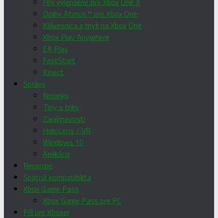
Hry vylepšené pre Xbox One X
Dolby Atmos™ pre Xbox One
Klávesnica a myš na Xbox One
Xbox Play Anywhere
EA Play
FastStart
Kinect
Správy
Novinky
Tipy a triky
Zaujímavosti
HoloLens / VR
Windows 10
Aplikácie
Recenzie
Spätná kompatibilita
Xbox Game Pass
Xbox Game Pass pre PC
Píš pre Xboxer