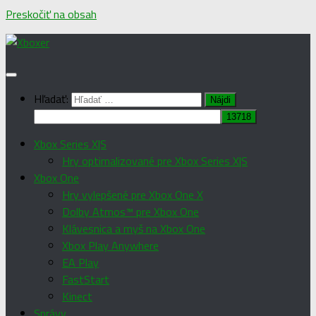
Preskočiť na obsah
Hľadať:
Xbox Series X|S
Hry optimalizované pre Xbox Series X|S
Xbox One
Hry vylepšené pre Xbox One X
Dolby Atmos™ pre Xbox One
Klávesnica a myš na Xbox One
Xbox Play Anywhere
EA Play
FastStart
Kinect
Správy