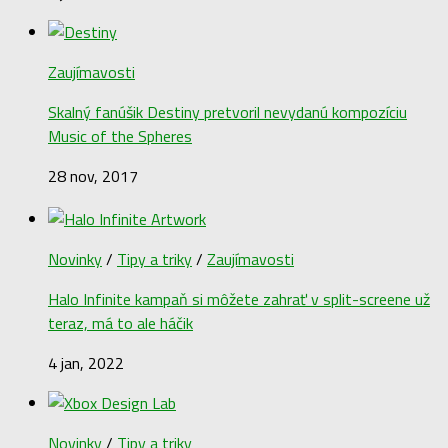
Zaujímavosti
Skalný fanúšik Destiny pretvoril nevydanú kompozíciu
Music of the Spheres
28 nov, 2017
Novinky
/
Tipy a triky
/
Zaujímavosti
Halo Infinite kampaň si môžete zahrať v split-screene už
teraz, má to ale háčik
4 jan, 2022
Novinky
/
Tipy a triky