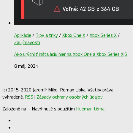
Aplikácie
/
Tipy a triky
/
Xbox One X
/
Xbox Series X
/
Zaujímavosti
Ako urýchliť inštaláciu hier na Xbox One a Xbox Series X|S
8 máj, 2021
(c) 2015-2020 Jaromír Miko, Roman Lipka. Všetky práva
vyhradené.
RSS
|
Zásady ochrany osobných údajov
Založené na
- Navrhnuté s použitím
Hueman téma