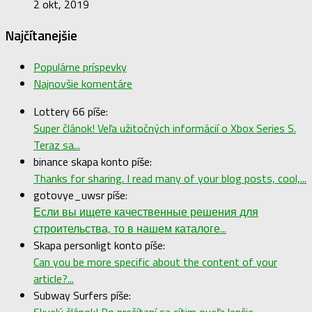
2 okt, 2019
Najčítanejšie
Populárne príspevky
Najnovšie komentáre
Lottery 66 píše:
Super článok! Veľa užitočných informácií o Xbox Series S.
Teraz sa...
binance skapa konto píše:
Thanks for sharing. I read many of your blog posts, cool,...
gotovye_uwsr píše:
Если вы ищете качественные решения для
строительства, то в нашем каталоге...
Skapa personligt konto píše:
Can you be more specific about the content of your
article?...
Subway Surfers píše:
Skvelý článok! Po prečítaní sa cítim oveľa lepšie