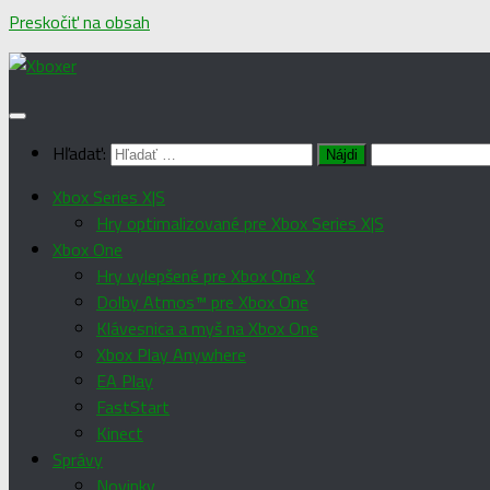
Preskočiť na obsah
Hľadať:
Xbox Series X|S
Hry optimalizované pre Xbox Series X|S
Xbox One
Hry vylepšené pre Xbox One X
Dolby Atmos™ pre Xbox One
Klávesnica a myš na Xbox One
Xbox Play Anywhere
EA Play
FastStart
Kinect
Správy
Novinky