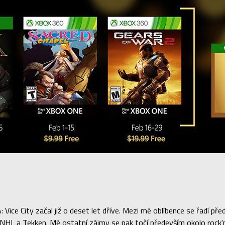
Vice City začal již o deset let dříve. Mezi mé oblíbence se řadí 
L a Tekken. Mé ostatní zájmy se pak točí především okolo rock'n'r