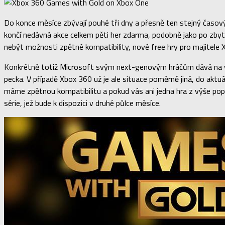
Do konce měsíce zbývají pouhé tři dny a přesně ten stejný časový
končí nedávná akce celkem pěti her zdarma, podobně jako po zbyte
nebýt možnosti zpětné kompatibility, nové free hry pro majitele 
Konkrétně totiž Microsoft svým next-genovým hráčům dává na vý
pecka. V případě Xbox 360 už je ale situace poměrně jiná, do aktuá
máme zpětnou kompatibilitu a pokud vás ani jedna hra z výše pops
série, jež bude k dispozici v druhé půlce měsíce.