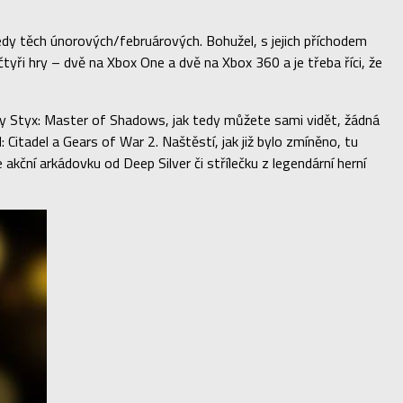
tedy těch únorových/februárových. Bohužel, s jejich příchodem
ři hry – dvě na Xbox One a dvě na Xbox 360 a je třeba říci, že
y Styx: Master of Shadows, jak tedy můžete sami vidět, žádná
Citadel a Gears of War 2. Naštěstí, jak již bylo zmíněno, tu
kční arkádovku od Deep Silver či střílečku z legendární herní