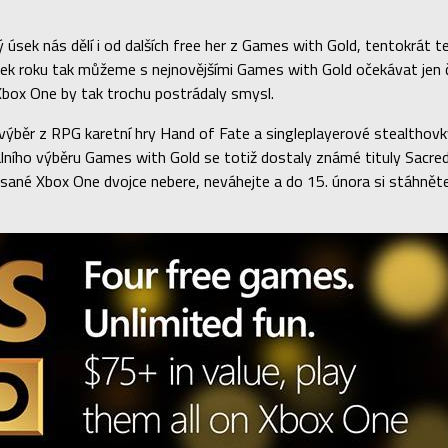
 úsek nás dělí i od dalších free her z Games with Gold, tentokrát 
k roku tak můžeme s nejnovějšími Games with Gold očekávat jen čty
Xbox One by tak trochu postrádaly smysl.
běr z RPG karetní hry Hand of Fate a singleplayerové stealthovk
lního výběru Games with Gold se totiž dostaly známé tituly Sacred: 
ané Xbox One dvojce nebere, neváhejte a do 15. února si stáhněte a