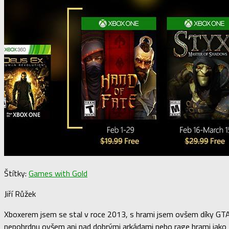
Štítky:
Games with Gold
Jiří Růžek
Xboxerem jsem se stal v roce 2013, s hrami jsem ovšem díky GTA: 
nepohrdnu ovšem ani nad dobrými arkádami nebo rage hrami jako NH