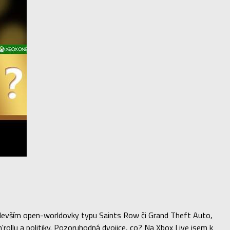
především open-worldovky typu Saints Row či Grand Theft Auto,
ollu a politiky. Pozoruhodná dvojice, co? Na Xbox Live jsem k