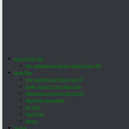
Xbox Series X|S
Hry optimalizované pre Xbox Series X|S
Xbox One
Hry vylepšené pre Xbox One X
Dolby Atmos™ pre Xbox One
Klávesnica a myš na Xbox One
Xbox Play Anywhere
EA Play
FastStart
Kinect
Správy