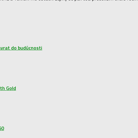
vrat do budúcnosti
ith Gold
60