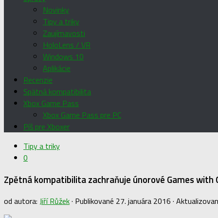
Novinky
Tipy a triky
Zaujímavosti
HoloLens / VR
Windows 10
Aplikácie
Recenzie
Spätná kompatibilita
Xbox Game Pass
Xbox Game Pass pre PC
Píš pre Xboxer
Tipy a triky
0
Zpětná kompatibilita zachraňuje únorové Games with 
od autora:
Jiří Růžek
· Publikované
27. januára 2016
· Aktualizova