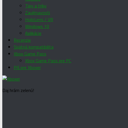
Tipy a triky
Zaujímavosti
HoloLens / VR
Windows 10
Aplikácie
Recenzie
Spätná kompatibilita
Xbox Game Pass
Xbox Game Pass pre PC
Píš pre Xboxer
Daj hrám zelenú!