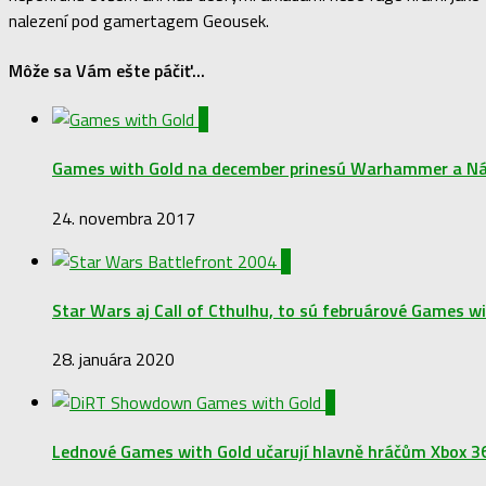
nalezení pod gamertagem Geousek.
Môže sa Vám ešte páčiť...
1
Games with Gold na december prinesú Warhammer a Ná
24. novembra 2017
1
Star Wars aj Call of Cthulhu, to sú februárové Games w
28. januára 2020
0
Lednové Games with Gold učarují hlavně hráčům Xbox 3