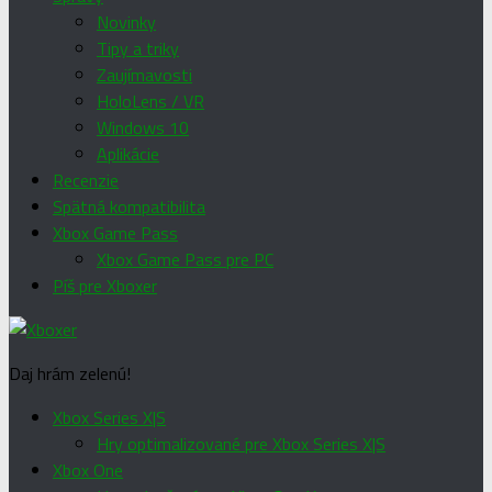
Novinky
Tipy a triky
Zaujímavosti
HoloLens / VR
Windows 10
Aplikácie
Recenzie
Spätná kompatibilita
Xbox Game Pass
Xbox Game Pass pre PC
Píš pre Xboxer
Daj hrám zelenú!
Xbox Series X|S
Hry optimalizované pre Xbox Series X|S
Xbox One