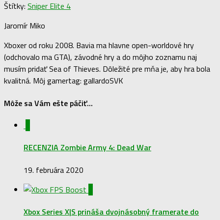
Štítky:
Sniper Elite 4
Jaromír Miko
Xboxer od roku 2008. Bavia ma hlavne open-worldové hry
(odchovalo ma GTA), závodné hry a do môjho zoznamu naj
musím pridať Sea of Thieves. Dôležité pre mňa je, aby hra bola
kvalitná. Môj gamertag: gallardoSVK
Môže sa Vám ešte páčiť...
1
RECENZIA Zombie Army 4: Dead War
19. februára 2020
2
Xbox Series X|S prináša dvojnásobný framerate do