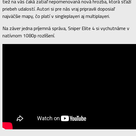
tiež na vás čaká zatiaľ nepomenovaná nová hrozba, ktorá sťaží
priebeh udalostí. Autori si pre nás vraj pripravili doposiaľ
najväčšie mapy, čo platí v singleplayeri aj multiplayeri.
Na záver jedna príjemná správa, Sniper Elite 4 si vychutnáme v
natívnom 1080p rozlíšení.