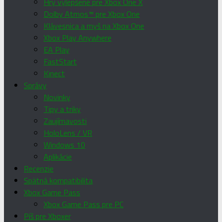
Hry vylepšené pre Xbox One X
Dolby Atmos™ pre Xbox One
Klávesnica a myš na Xbox One
Xbox Play Anywhere
EA Play
FastStart
Kinect
Správy
Novinky
Tipy a triky
Zaujímavosti
HoloLens / VR
Windows 10
Aplikácie
Recenzie
Spätná kompatibilita
Xbox Game Pass
Xbox Game Pass pre PC
Píš pre Xboxer