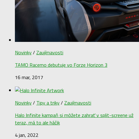
Novinky
/
Zaujímavosti
TAMO Racemo debutuje vo Forze Horizon 3
16 mar, 2017
Novinky
/
Tipy a triky
/
Zaujímavosti
Halo Infinite kampaň si môžete zahrať v split-screene už
teraz, má to ale háčik
4 jan, 2022