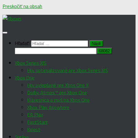
Preskočiť na obsah
Hľadať:
Xbox Series X|S
Hry optimalizované pre Xbox Series X|S
Xbox One
Hry vylepšené pre Xbox One X
Dolby Atmos™ pre Xbox One
Klávesnica a myš na Xbox One
Xbox Play Anywhere
EA Play
FastStart
Kinect
Správy