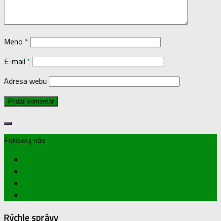
Meno
*
E-mail
*
Adresa webu
Followuj nás
Rýchle správy