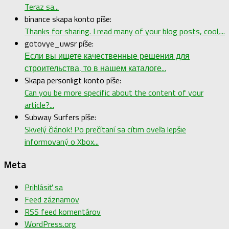
Teraz sa...
binance skapa konto píše:
Thanks for sharing. I read many of your blog posts, cool,...
gotovye_uwsr píše:
Если вы ищете качественные решения для
строительства, то в нашем каталоге...
Skapa personligt konto píše:
Can you be more specific about the content of your
article?...
Subway Surfers píše:
Skvelý článok! Po prečítaní sa cítim oveľa lepšie
informovaný o Xbox...
Meta
Prihlásiť sa
Feed záznamov
RSS feed komentárov
WordPress.org