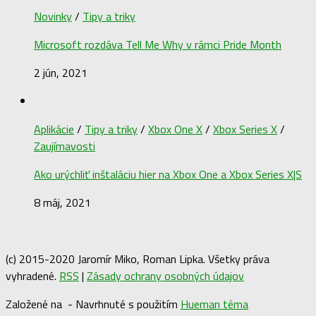
Novinky
/
Tipy a triky
Microsoft rozdáva Tell Me Why v rámci Pride Month
2 jún, 2021
Aplikácie
/
Tipy a triky
/
Xbox One X
/
Xbox Series X
/
Zaujímavosti
Ako urýchliť inštaláciu hier na Xbox One a Xbox Series X|S
8 máj, 2021
(c) 2015-2020 Jaromír Miko, Roman Lipka. Všetky práva
vyhradené.
RSS
|
Zásady ochrany osobných údajov
Založené na
- Navrhnuté s použitím
Hueman téma