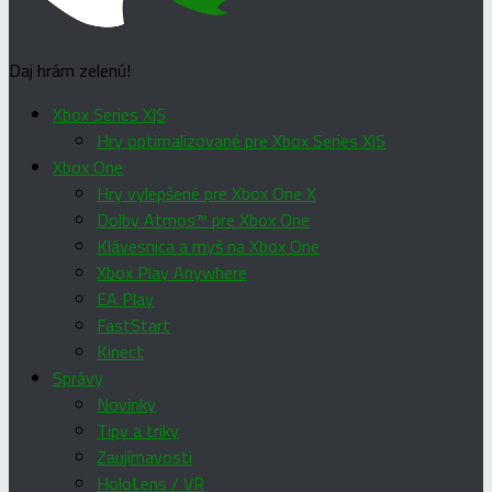
Daj hrám zelenú!
Xbox Series X|S
Hry optimalizované pre Xbox Series X|S
Xbox One
Hry vylepšené pre Xbox One X
Dolby Atmos™ pre Xbox One
Klávesnica a myš na Xbox One
Xbox Play Anywhere
EA Play
FastStart
Kinect
Správy
Novinky
Tipy a triky
Zaujímavosti
HoloLens / VR