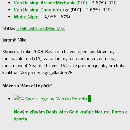
Van Helsing: Arcane Mechanic (DLC)
– 2,67€ (-33%)
Van Helsing: Thaumaturge
(DLC)
– 2,67€ (-33%)
White Night
– 4,95€ (-67%)
Štítky:
Deals with Gold
Mad Max
Jaromír Miko
Xboxer od roku 2008. Bavia ma hlavne open-worldové hry
(odchovalo ma GTA), závodné hry a do môjho zoznamu naj
musím pridať Sea of Thieves. Dôležité pre mňa je, aby hra bola
kvalitná. Môj gamertag: gallardoSVK
Môže sa Vám ešte páčiť...
0
Novým zľavám Deals with Gold kraľuje Naruto, Forza a
športy