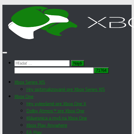
Preskočiť
na
obsah
Hľadať:
Xbox Series X|S
Hry optimalizované pre Xbox Series X|S
Xbox One
Hry vylepšené pre Xbox One X
Dolby Atmos™ pre Xbox One
Klávesnica a myš na Xbox One
Xbox Play Anywhere
EA Play