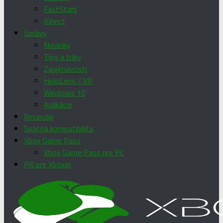
FastStart
Kinect
Správy
Novinky
Tipy a triky
Zaujímavosti
HoloLens / VR
Windows 10
Aplikácie
Recenzie
Spätná kompatibilita
Xbox Game Pass
Xbox Game Pass pre PC
Píš pre Xboxer