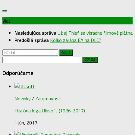
Viac
Nasledujúca správa
Už aj Thief sa vkradne filmové plátna
Predošlá správa
Koľko zarába EA na DLC?
Hľadať:
Odporúčame
Novinky
/
Zaujímavosti
História loga Ubisoft (1986-2017)
1 jún, 2017