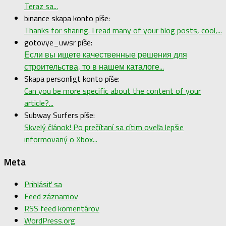
Teraz sa...
binance skapa konto píše:
Thanks for sharing. I read many of your blog posts, cool,...
gotovye_uwsr píše:
Если вы ищете качественные решения для
строительства, то в нашем каталоге...
Skapa personligt konto píše:
Can you be more specific about the content of your
article?...
Subway Surfers píše:
Skvelý článok! Po prečítaní sa cítim oveľa lepšie
informovaný o Xbox...
Meta
Prihlásiť sa
Feed záznamov
RSS feed komentárov
WordPress.org