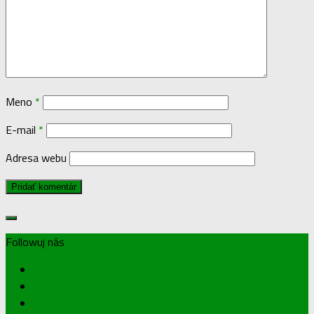
Meno
*
E-mail
*
Adresa webu
Followuj nás