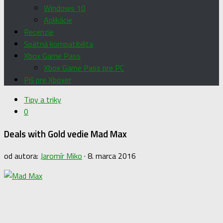
Windows 10
Aplikácie
Recenzie
Spätná kompatibilita
Xbox Game Pass
Xbox Game Pass pre PC
Píš pre Xboxer
Tipy a triky
0
Deals with Gold vedie Mad Max
od autora:
Jaromír Miko
·
8. marca 2016