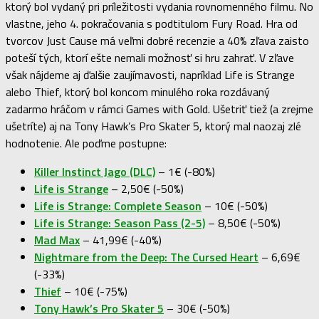
ktorý bol vydaný pri príležitosti vydania rovnomenného filmu. No
vlastne, jeho 4. pokračovania s podtitulom Fury Road. Hra od
tvorcov Just Cause má veľmi dobré recenzie a 40% zľava zaisto
poteší tých, ktorí ešte nemali možnosť si hru zahrať. V zľave
však nájdeme aj ďalšie zaujímavosti, napríklad Life is Strange
alebo Thief, ktorý bol koncom minulého roka rozdávaný
zadarmo hráčom v rámci Games with Gold. Ušetriť tiež (a zrejme
ušetríte) aj na Tony Hawk’s Pro Skater 5, ktorý mal naozaj zlé
hodnotenie. Ale poďme postupne:
Killer Instinct Jago (DLC)
– 1€ (-80%)
Life is Strange
– 2,50€ (-50%)
Life is Strange: Complete Season
– 10€ (-50%)
Life is Strange: Season Pass (2-5)
– 8,50€ (-50%)
Mad Max
– 41,99€ (-40%)
Nightmare from the Deep: The Cursed Heart
– 6,69€
(-33%)
Thief
– 10€ (-75%)
Tony Hawk’s Pro Skater 5
– 30€ (-50%)