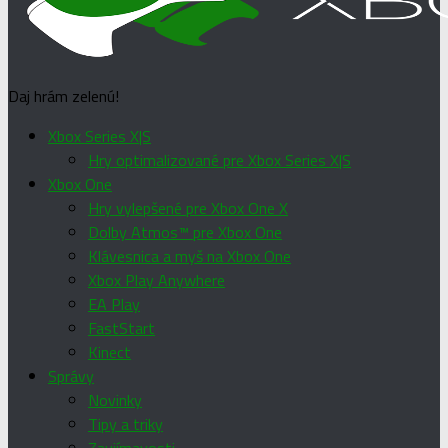
Daj hrám zelenú!
Xbox Series X|S
Hry optimalizované pre Xbox Series X|S
Xbox One
Hry vylepšené pre Xbox One X
Dolby Atmos™ pre Xbox One
Klávesnica a myš na Xbox One
Xbox Play Anywhere
EA Play
FastStart
Kinect
Správy
Novinky
Tipy a triky