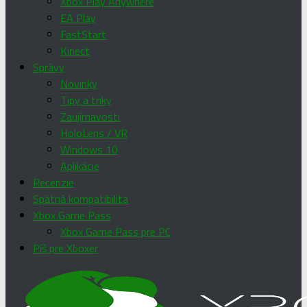
Xbox Play Anywhere
EA Play
FastStart
Kinect
Správy
Novinky
Tipy a triky
Zaujímavosti
HoloLens / VR
Windows 10
Aplikácie
Recenzie
Spätná kompatibilita
Xbox Game Pass
Xbox Game Pass pre PC
Píš pre Xboxer