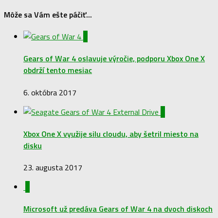
Môže sa Vám ešte páčiť...
0
Gears of War 4 oslavuje výročie, podporu Xbox One X
obdrží tento mesiac
6. októbra 2017
1
Xbox One X využije silu cloudu, aby šetril miesto na
disku
23. augusta 2017
1
Microsoft už predáva Gears of War 4 na dvoch diskoch