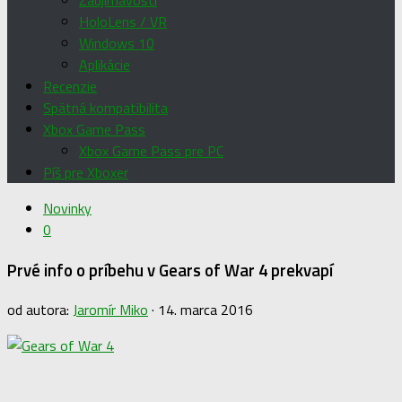
Zaujímavosti
HoloLens / VR
Windows 10
Aplikácie
Recenzie
Spätná kompatibilita
Xbox Game Pass
Xbox Game Pass pre PC
Píš pre Xboxer
Novinky
0
Prvé info o príbehu v Gears of War 4 prekvapí
od autora:
Jaromír Miko
·
14. marca 2016