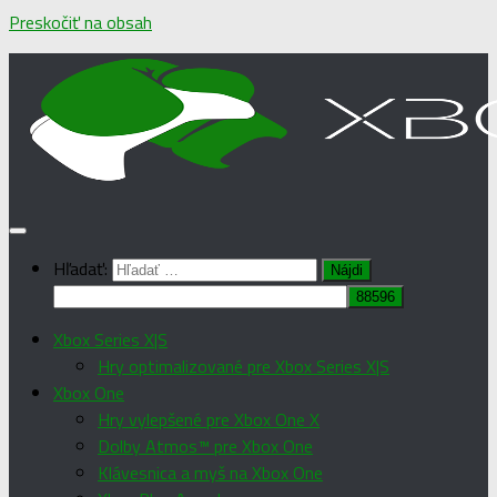
Preskočiť na obsah
Hľadať:
Xbox Series X|S
Hry optimalizované pre Xbox Series X|S
Xbox One
Hry vylepšené pre Xbox One X
Dolby Atmos™ pre Xbox One
Klávesnica a myš na Xbox One