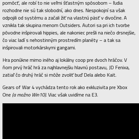
pomôcť, ale robí to nie veľmi šťastným spôsobom – ľudia
rozhodne nie sú tak slobodní, ako dnes. Nespokojní sa však
odpojili od systému a začali žiť na vlastnú päsť v divočine. A
vznikla tak skupina menom Outsiders. Autori sa pri ich tvorbe
pôvodne inšpirovali hippies, ale nakoniec prešli na niečo drsnejšie,
čo viac ladí s nehostinným prostredím planéty – a tak sa
inšpirovali motorkárskymi gangami.
Hra ponúkne mimo iného aj lokálny coop pre dvoch hráčov. V
ňom prvý hráč hrá za najhlavnejšiu hlavnú postavu, JD Fenixa,
zatiaľ čo druhý hráč si môže zvoliť buď Dela alebo Kait.
Gears of War 4 vychádza tento rok ako exkluzivita pre Xbox
One
(a možno Win10)
. Viac však uvidíme na E3.