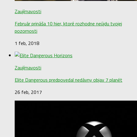
Zaujímavosti
Február prináša 10 hier, ktoré rozhodne neújdu tvojej
pozornosti
1 feb, 2018
Zaujímavosti
Elite Dangerous predpovedal nedávny objav 7 planét
26 feb, 2017