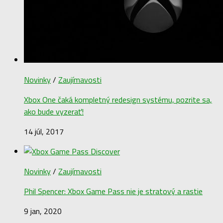
Novinky
/
Zaujímavosti
Xbox One čaká kompletný redesign systému, pozrite sa,
ako bude vyzerať!
14 júl, 2017
Novinky
/
Zaujímavosti
Phil Spencer: Xbox Game Pass nie je stratový a rastie
9 jan, 2020