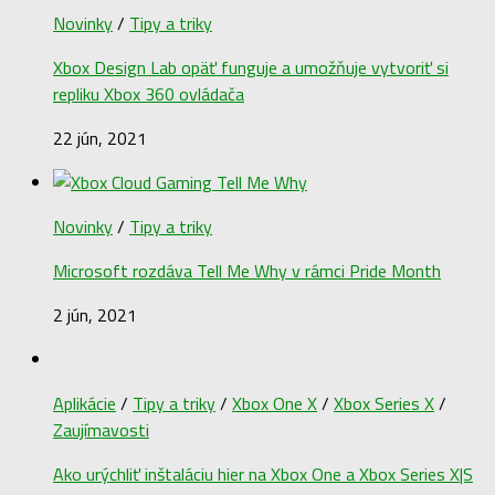
Novinky
/
Tipy a triky
Xbox Design Lab opäť funguje a umožňuje vytvoriť si
repliku Xbox 360 ovládača
22 jún, 2021
Novinky
/
Tipy a triky
Microsoft rozdáva Tell Me Why v rámci Pride Month
2 jún, 2021
Aplikácie
/
Tipy a triky
/
Xbox One X
/
Xbox Series X
/
Zaujímavosti
Ako urýchliť inštaláciu hier na Xbox One a Xbox Series X|S