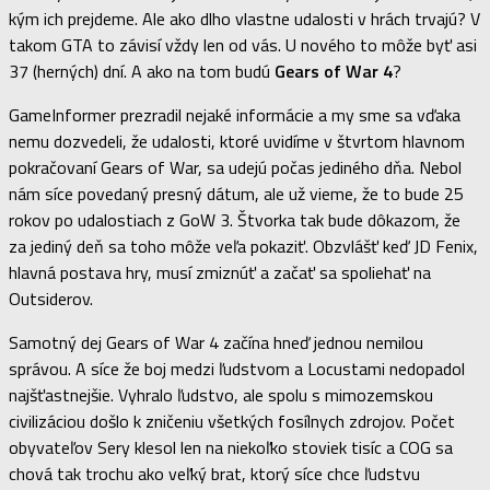
kým ich prejdeme. Ale ako dlho vlastne udalosti v hrách trvajú? V
takom GTA to závisí vždy len od vás. U nového to môže byť asi
37 (herných) dní. A ako na tom budú
Gears of War 4
?
GameInformer prezradil nejaké informácie a my sme sa vďaka
nemu dozvedeli, že udalosti, ktoré uvidíme v štvrtom hlavnom
pokračovaní Gears of War, sa udejú počas jediného dňa. Nebol
nám síce povedaný presný dátum, ale už vieme, že to bude 25
rokov po udalostiach z GoW 3. Štvorka tak bude dôkazom, že
za jediný deň sa toho môže veľa pokaziť. Obzvlášť keď JD Fenix,
hlavná postava hry, musí zmiznúť a začať sa spoliehať na
Outsiderov.
Samotný dej Gears of War 4 začína hneď jednou nemilou
správou. A síce že boj medzi ľudstvom a Locustami nedopadol
najšťastnejšie. Vyhralo ľudstvo, ale spolu s mimozemskou
civilizáciou došlo k zničeniu všetkých fosílnych zdrojov. Počet
obyvateľov Sery klesol len na niekoľko stoviek tisíc a COG sa
chová tak trochu ako veľký brat, ktorý síce chce ľudstvu