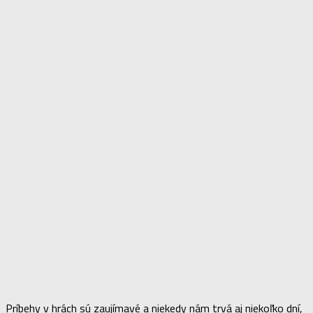
Príbehy v hrách sú zaujímavé a niekedy nám trvá aj niekoľko dní,