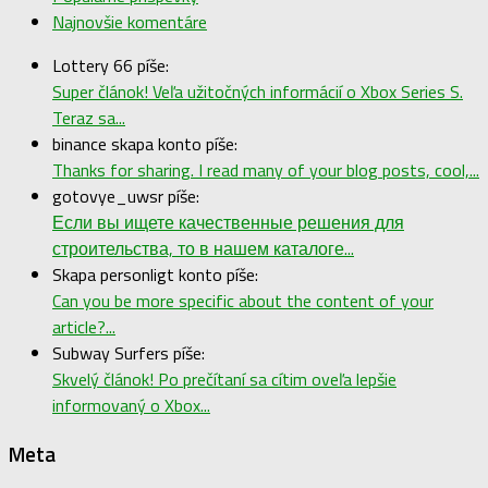
Najnovšie komentáre
Lottery 66 píše:
Super článok! Veľa užitočných informácií o Xbox Series S.
Teraz sa...
binance skapa konto píše:
Thanks for sharing. I read many of your blog posts, cool,...
gotovye_uwsr píše:
Если вы ищете качественные решения для
строительства, то в нашем каталоге...
Skapa personligt konto píše:
Can you be more specific about the content of your
article?...
Subway Surfers píše:
Skvelý článok! Po prečítaní sa cítim oveľa lepšie
informovaný o Xbox...
Meta