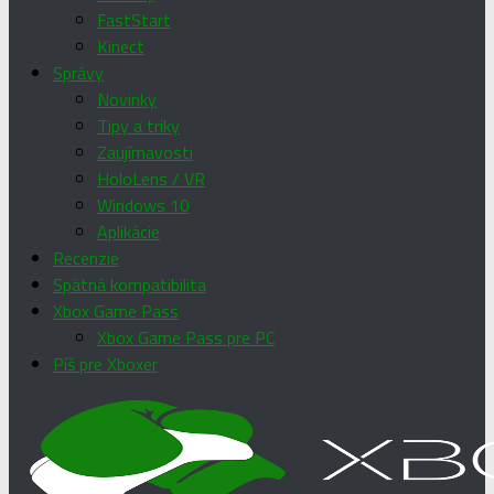
FastStart
Kinect
Správy
Novinky
Tipy a triky
Zaujímavosti
HoloLens / VR
Windows 10
Aplikácie
Recenzie
Spätná kompatibilita
Xbox Game Pass
Xbox Game Pass pre PC
Píš pre Xboxer