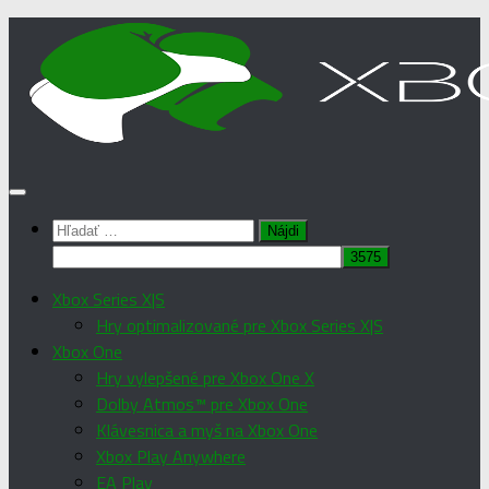
Preskočiť
na
obsah
Hľadať:
Xbox Series X|S
Hry optimalizované pre Xbox Series X|S
Xbox One
Hry vylepšené pre Xbox One X
Dolby Atmos™ pre Xbox One
Klávesnica a myš na Xbox One
Xbox Play Anywhere
EA Play