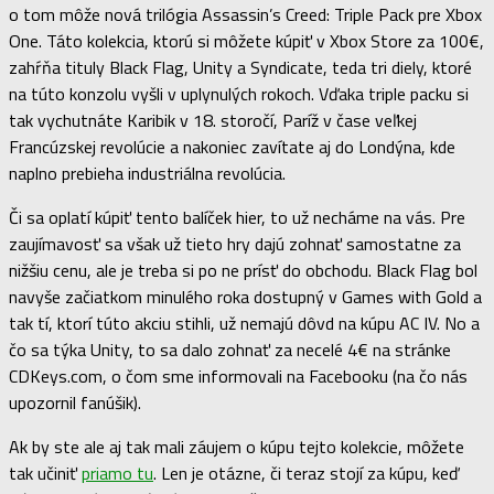
o tom môže nová trilógia Assassin’s Creed: Triple Pack pre Xbox
One. Táto kolekcia, ktorú si môžete kúpiť v Xbox Store za 100€,
zahŕňa tituly Black Flag, Unity a Syndicate, teda tri diely, ktoré
na túto konzolu vyšli v uplynulých rokoch. Vďaka triple packu si
tak vychutnáte Karibik v 18. storočí, Paríž v čase veľkej
Francúzskej revolúcie a nakoniec zavítate aj do Londýna, kde
naplno prebieha industriálna revolúcia.
Či sa oplatí kúpiť tento balíček hier, to už necháme na vás. Pre
zaujímavosť sa však už tieto hry dajú zohnať samostatne za
nižšiu cenu, ale je treba si po ne prísť do obchodu. Black Flag bol
navyše začiatkom minulého roka dostupný v Games with Gold a
tak tí, ktorí túto akciu stihli, už nemajú dôvd na kúpu AC IV. No a
čo sa týka Unity, to sa dalo zohnať za necelé 4€ na stránke
CDKeys.com, o čom sme informovali na Facebooku (na čo nás
upozornil fanúšik).
Ak by ste ale aj tak mali záujem o kúpu tejto kolekcie, môžete
tak učiniť
priamo tu
. Len je otázne, či teraz stojí za kúpu, keď