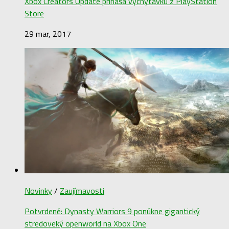
Xbox Creators Update prináša vychytávku z PlayStation
Store
29 mar, 2017
Novinky
/
Zaujímavosti
Potvrdené: Dynasty Warriors 9 ponúkne gigantický
stredoveký openworld na Xbox One