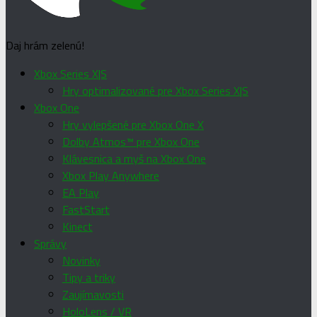
Daj hrám zelenú!
Xbox Series X|S
Hry optimalizované pre Xbox Series X|S
Xbox One
Hry vylepšené pre Xbox One X
Dolby Atmos™ pre Xbox One
Klávesnica a myš na Xbox One
Xbox Play Anywhere
EA Play
FastStart
Kinect
Správy
Novinky
Tipy a triky
Zaujímavosti
HoloLens / VR