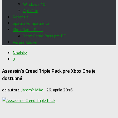
Windows 10
Aplikácie
Recenzie
Spätná kompatibilita
Xbox Game Pass
Xbox Game Pass pre PC
Píš pre Xboxer
Novinky
0
Assassin’s Creed Triple Pack pre Xbox One je
dostupný
od autora:
Jaromír Miko
·
26. apríla 2016