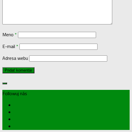
Meno
*
E-mail
*
Adresa webu
Followuj nás