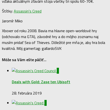
vďaka aktuálnym zľavám stoja všetky tri spolu 60-70€.
Štítky:
Assassin's Creed
Jaromír Miko
Xboxer od roku 2008. Bavia ma hlavne open-worldové hry
(odchovalo ma GTA), závodné hry a do môjho zoznamu naj
musím pridať Sea of Thieves. Dôležité pre mňa je, aby hra bola
kvalitná. Môj gamertag: gallardoSVK
Môže sa Vám ešte páčiť...
0
Deals with Gold: Zase ten Ubisoft
28. februára 2019
0