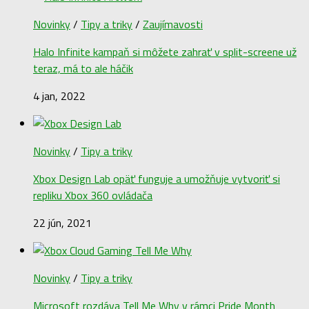
Novinky
/
Tipy a triky
/
Zaujímavosti
Halo Infinite kampaň si môžete zahrať v split-screene už
teraz, má to ale háčik
4 jan, 2022
Novinky
/
Tipy a triky
Xbox Design Lab opäť funguje a umožňuje vytvoriť si
repliku Xbox 360 ovládača
22 jún, 2021
Novinky
/
Tipy a triky
Microsoft rozdáva Tell Me Why v rámci Pride Month