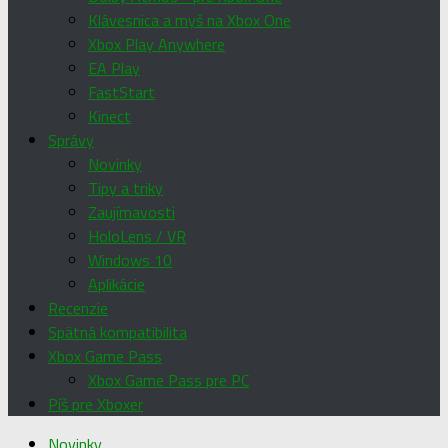
Klávesnica a myš na Xbox One
Xbox Play Anywhere
EA Play
FastStart
Kinect
Správy
Novinky
Tipy a triky
Zaujímavosti
HoloLens / VR
Windows 10
Aplikácie
Recenzie
Spätná kompatibilita
Xbox Game Pass
Xbox Game Pass pre PC
Píš pre Xboxer
Novinky