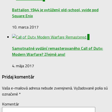
Battalion 1944 je vytúžený old-school, vyjde pod
Square Enix
10. marca 2017
0
Samotnatné vydání remasterovaného Call of Duty:
Modern Warfare? Zřejmě ano!
4. mája 2017
Pridaj komentár
Vaša e-mailová adresa nebude zverejnená.
Vyžadované polia sú
označené
*
Komentár