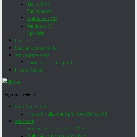
Tipy a triky
Zaujímavosti
HoloLens / VR
Windows 10
Aplikácie
Recenzie
Spätná kompatibilita
Xbox Game Pass
Xbox Game Pass pre PC
Píš pre Xboxer
Daj hrám zelenú!
Xbox Series X|S
Hry optimalizované pre Xbox Series X|S
Xbox One
Hry vylepšené pre Xbox One X
Dolby Atmos™ pre Xbox One