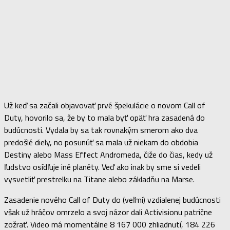
Už keď sa začali objavovať prvé špekulácie o novom Call of
Duty, hovorilo sa, že by to mala byť opäť hra zasadená do
budúcnosti. Vydala by sa tak rovnakým smerom ako dva
predošlé diely, no posunúť sa mala už niekam do obdobia
Destiny alebo Mass Effect Andromeda, čiže do čias, kedy už
ľudstvo osídľuje iné planéty. Veď ako inak by sme si vedeli
vysvetliť prestrelku na Titane alebo základňu na Marse.
Zasadenie nového Call of Duty do (veľmi) vzdialenej budúcnosti
však už hráčov omrzelo a svoj názor dali Activisionu patrične
zožrať. Video má momentálne 8 167 000 zhliadnutí, 184 226