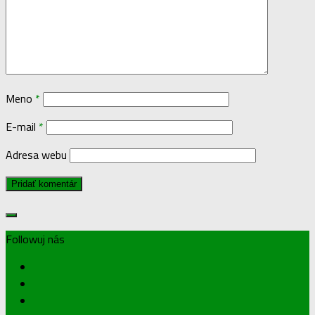
Meno
*
E-mail
*
Adresa webu
Followuj nás