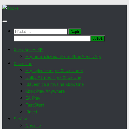
Preskočiť
na
obsah
Hľadať:
Xbox Series X|S
Hry optimalizované pre Xbox Series X|S
Xbox One
Hry vylepšené pre Xbox One X
Dolby Atmos™ pre Xbox One
Klávesnica a myš na Xbox One
Xbox Play Anywhere
EA Play
FastStart
Kinect
Správy
Novinky