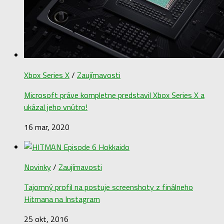
Xbox Series X
/
Zaujímavosti
Microsoft práve kompletne predstavil Xbox Series X a
ukázal jeho vnútro!
16 mar, 2020
Novinky
/
Zaujímavosti
Tajomný profil na postuje screenshoty z finálneho
Hitmana na Instagram
25 okt, 2016