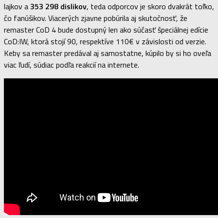
lajkov a
353 298 dislikov
, teda odporcov je skoro dvakrát toľko,
čo fanúšikov. Viacerých zjavne pobúrila aj skutočnosť, že
remaster CoD 4 bude dostupný len ako súčasť špeciálnej edície
CoD:IW, ktorá stojí 90, respektíve 110€ v závislosti od verzie.
Keby sa remaster predával aj samostatne, kúpilo by si ho oveľa
viac ľudí, súdiac podľa reakcií na internete.