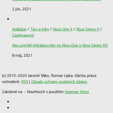
2 jún, 2021
Aplikácie
/
Tipy a triky
/
Xbox One X
/
Xbox Series X
/
Zaujímavosti
Ako urýchliť inštaláciu hier na Xbox One a Xbox Series X|S
8 máj, 2021
(c) 2015-2020 Jaromír Miko, Roman Lipka. Všetky práva
vyhradené.
RSS
|
Zásady ochrany osobných údajov
Založené na
- Navrhnuté s použitím
Hueman téma