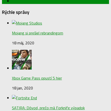
Rýchle správy
Mojang si prešiel rebrandingom
18 máj, 2020
Xbox Game Pass opustí 5 hier
18 jan, 2020
SATIRA: Dôvod, prečo má Forknife výpadok