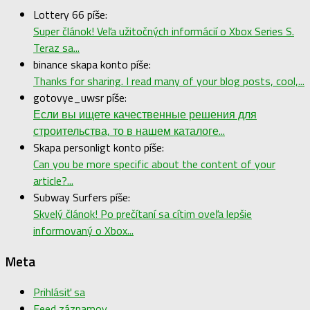
Lottery 66 píše:
Super článok! Veľa užitočných informácií o Xbox Series S.
Teraz sa...
binance skapa konto píše:
Thanks for sharing. I read many of your blog posts, cool,...
gotovye_uwsr píše:
Если вы ищете качественные решения для
строительства, то в нашем каталоге...
Skapa personligt konto píše:
Can you be more specific about the content of your
article?...
Subway Surfers píše:
Skvelý článok! Po prečítaní sa cítim oveľa lepšie
informovaný o Xbox...
Meta
Prihlásiť sa
Feed záznamov