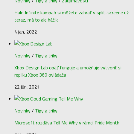
Novinky
/
Tipy a triky
/
Zaujímavosti
Halo Infinite kampaň si môžete zahrať v split-screene už
teraz, má to ale háčik
4 jan, 2022
Novinky
/
Tipy a triky
Xbox Design Lab opäť funguje a umožňuje vytvoriť si
repliku Xbox 360 ovládača
22 jún, 2021
Novinky
/
Tipy a triky
Microsoft rozdáva Tell Me Why v rámci Pride Month