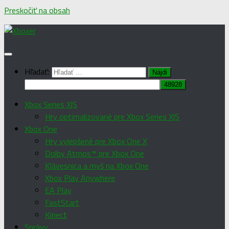
Preskočiť na obsah
Hľadať:
Xbox Series X|S
Hry optimalizované pre Xbox Series X|S
Xbox One
Hry vylepšené pre Xbox One X
Dolby Atmos™ pre Xbox One
Klávesnica a myš na Xbox One
Xbox Play Anywhere
EA Play
FastStart
Kinect
Správy