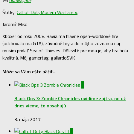
via
GamingIntel
Štítky:
Call of Duty
Modern Warfare 4
Jaromír Miko
Xboxer od roku 2008. Bavia ma hlavne open-worldové hry
(odchovalo ma GTA), závodné hry a do môjho zoznamu naj
musím pridať Sea of Thieves. Dôležité pre mňa je, aby hra bola
kvalitná. Môj gamertag: gallardoSVK
Môže sa Vám ešte páčiť...
0
Black Ops 3: Zombie Chronicles uvidíme zajtra, no už
dnes vieme, čo obsahujú
3. mája 2017
0