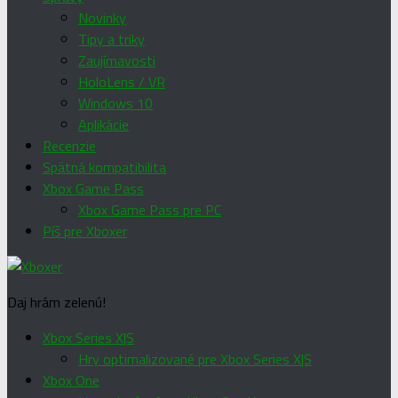
Novinky
Tipy a triky
Zaujímavosti
HoloLens / VR
Windows 10
Aplikácie
Recenzie
Spätná kompatibilita
Xbox Game Pass
Xbox Game Pass pre PC
Píš pre Xboxer
Daj hrám zelenú!
Xbox Series X|S
Hry optimalizované pre Xbox Series X|S
Xbox One