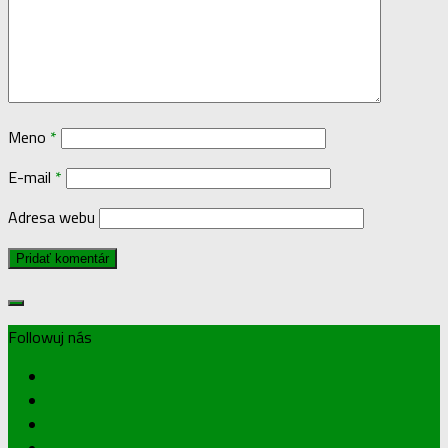
Meno
*
E-mail
*
Adresa webu
Followuj nás