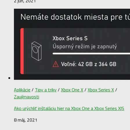
2 jún, 2021
Aplikácie
/
Tipy a triky
/
Xbox One X
/
Xbox Series X
/
Zaujímavosti
Ako urýchliť inštaláciu hier na Xbox One a Xbox Series X|S
8 máj, 2021