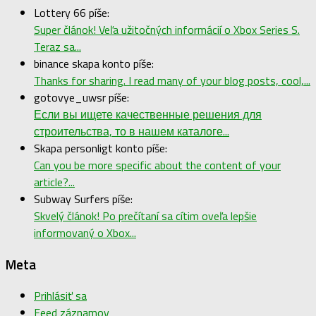
Lottery 66 píše:
Super článok! Veľa užitočných informácií o Xbox Series S.
Teraz sa...
binance skapa konto píše:
Thanks for sharing. I read many of your blog posts, cool,...
gotovye_uwsr píše:
Если вы ищете качественные решения для
строительства, то в нашем каталоге...
Skapa personligt konto píše:
Can you be more specific about the content of your
article?...
Subway Surfers píše:
Skvelý článok! Po prečítaní sa cítim oveľa lepšie
informovaný o Xbox...
Meta
Prihlásiť sa
Feed záznamov