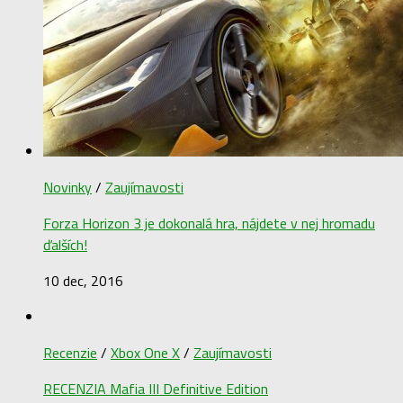
Novinky
/
Zaujímavosti
Forza Horizon 3 je dokonalá hra, nájdete v nej hromadu
ďalších!
10 dec, 2016
Recenzie
/
Xbox One X
/
Zaujímavosti
RECENZIA Mafia III Definitive Edition