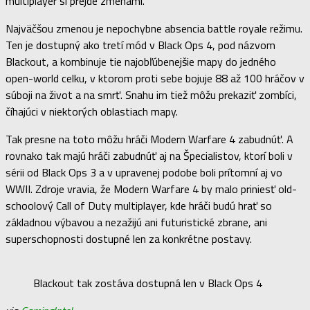
multiplayer si prejde zmenami.
Najväčšou zmenou je nepochybne absencia battle royale režimu.
Ten je dostupný ako tretí mód v Black Ops 4, pod názvom
Blackout, a kombinuje tie najobľúbenejšie mapy do jedného
open-world celku, v ktorom proti sebe bojuje 88 až 100 hráčov v
súboji na život a na smrť. Snahu im tiež môžu prekaziť zombíci,
číhajúci v niektorých oblastiach mapy.
Tak presne na toto môžu hráči Modern Warfare 4 zabudnúť. A
rovnako tak majú hráči zabudnúť aj na Špecialistov, ktorí boli v
sérii od Black Ops 3 a v upravenej podobe boli prítomní aj vo
WWII. Zdroje vravia, že Modern Warfare 4 by malo priniesť old-
schoolový Call of Duty multiplayer, kde hráči budú hrať so
základnou výbavou a nezažijú ani futuristické zbrane, ani
superschopnosti dostupné len za konkrétne postavy.
Blackout tak zostáva dostupná len v Black Ops 4