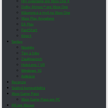
Hry vylepšené pre Xbox One X
Dolby Atmos™ pre Xbox One
Klávesnica a myš na Xbox One
Xbox Play Anywhere
EA Play
FastStart
Kinect
Správy
Novinky
Tipy a triky
Zaujímavosti
HoloLens / VR
Windows 10
Aplikácie
Recenzie
Spätná kompatibilita
Xbox Game Pass
Xbox Game Pass pre PC
Píš pre Xboxer