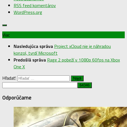
RSS feed komentárov
WordPress.org
Viac
Nasledujúca správa
Project xCloud nie je náhradou
konzol, tvrdí Microsoft
Predošlá správa
Rage 2 pobeží v 1080p 60fps na Xbox
One X
Hľadať:
Odporúčame