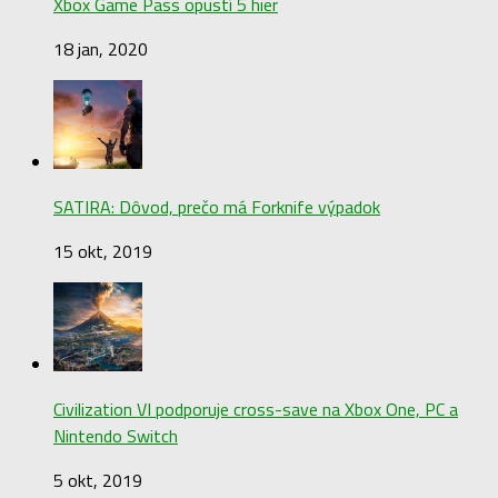
Xbox Game Pass opustí 5 hier
18 jan, 2020
SATIRA: Dôvod, prečo má Forknife výpadok
15 okt, 2019
Civilization VI podporuje cross-save na Xbox One, PC a
Nintendo Switch
5 okt, 2019