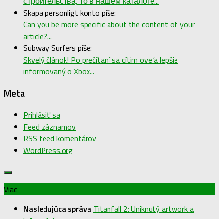
строительства, то в нашем каталоге...
Skapa personligt konto píše:
Can you be more specific about the content of your
article?...
Subway Surfers píše:
Skvelý článok! Po prečítaní sa cítim oveľa lepšie
informovaný o Xbox...
Meta
Prihlásiť sa
Feed záznamov
RSS feed komentárov
WordPress.org
Viac
Nasledujúca správa
Titanfall 2: Uniknutý artwork a