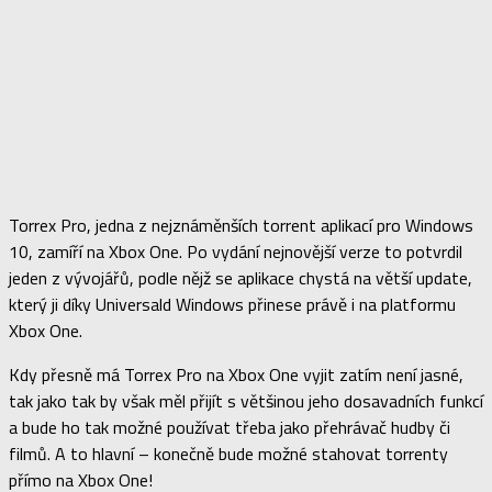
Torrex Pro, jedna z nejznáměnších torrent aplikací pro Windows
10, zamíří na Xbox One. Po vydání nejnovější verze to potvrdil
jeden z vývojářů, podle nějž se aplikace chystá na větší update,
který ji díky Universald Windows přinese právě i na platformu
Xbox One.
Kdy přesně má Torrex Pro na Xbox One vyjit zatím není jasné,
tak jako tak by však měl přijít s většinou jeho dosavadních funkcí
a bude ho tak možné používat třeba jako přehrávač hudby či
filmů. A to hlavní – konečně bude možné stahovat torrenty
přímo na Xbox One!