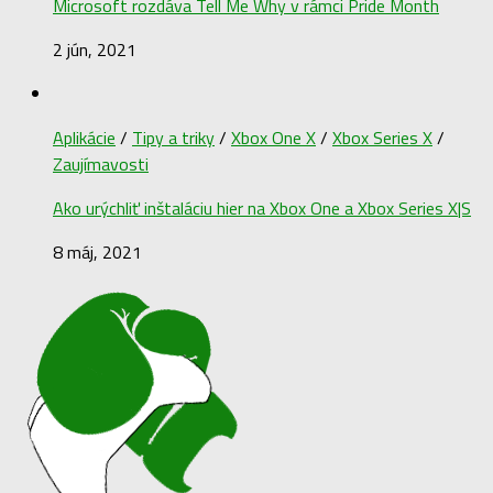
Microsoft rozdáva Tell Me Why v rámci Pride Month
2 jún, 2021
Aplikácie
/
Tipy a triky
/
Xbox One X
/
Xbox Series X
/
Zaujímavosti
Ako urýchliť inštaláciu hier na Xbox One a Xbox Series X|S
8 máj, 2021