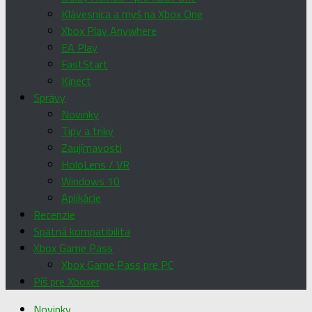
Klávesnica a myš na Xbox One
Xbox Play Anywhere
EA Play
FastStart
Kinect
Správy
Novinky
Tipy a triky
Zaujímavosti
HoloLens / VR
Windows 10
Aplikácie
Recenzie
Spätná kompatibilita
Xbox Game Pass
Xbox Game Pass pre PC
Píš pre Xboxer
Novinky