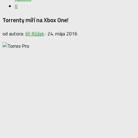
0
Torrenty míří na Xbox One!
od autora:
Jiří Růžek
·
24. mája 2016