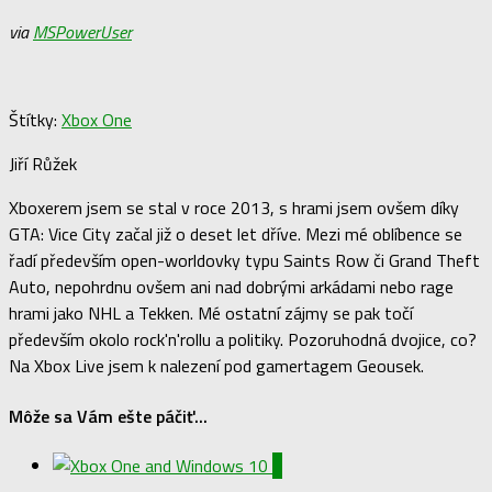
via
MSPowerUser
Štítky:
Xbox One
Jiří Růžek
Xboxerem jsem se stal v roce 2013, s hrami jsem ovšem díky
GTA: Vice City začal již o deset let dříve. Mezi mé oblíbence se
řadí především open-worldovky typu Saints Row či Grand Theft
Auto, nepohrdnu ovšem ani nad dobrými arkádami nebo rage
hrami jako NHL a Tekken. Mé ostatní zájmy se pak točí
především okolo rock'n'rollu a politiky. Pozoruhodná dvojice, co?
Na Xbox Live jsem k nalezení pod gamertagem Geousek.
Môže sa Vám ešte páčiť...
0