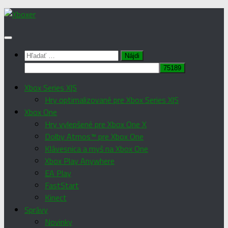
Preskočiť
na
obsah
Hľadať:
Xbox Series X|S
Hry optimalizované pre Xbox Series X|S
Xbox One
Hry vylepšené pre Xbox One X
Dolby Atmos™ pre Xbox One
Klávesnica a myš na Xbox One
Xbox Play Anywhere
EA Play
FastStart
Kinect
Správy
Novinky