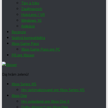
Tipy a triky
Zaujímavosti
HoloLens / VR
Windows 10
Aplikácie
Recenzie
Spätná kompatibilita
Xbox Game Pass
Xbox Game Pass pre PC
Píš pre Xboxer
Daj hrám zelenú!
Xbox Series X|S
Hry optimalizované pre Xbox Series X|S
Xbox One
Hry vylepšené pre Xbox One X
Dolby Atmos™ pre Xbox One