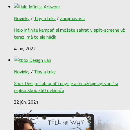
Novinky
/
Tipy a triky
/
Zaujímavosti
Halo Infinite kampaň si môžete zahrať v split-screene už
teraz, má to ale háčik
4 jan, 2022
Novinky
/
Tipy a triky
Xbox Design Lab opäť funguje a umožňuje vytvoriť si
repliku Xbox 360 ovládača
22 jún, 2021