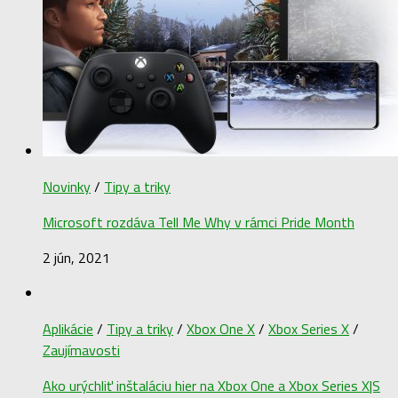
Novinky
/
Tipy a triky
Microsoft rozdáva Tell Me Why v rámci Pride Month
2 jún, 2021
Aplikácie
/
Tipy a triky
/
Xbox One X
/
Xbox Series X
/
Zaujímavosti
Ako urýchliť inštaláciu hier na Xbox One a Xbox Series X|S