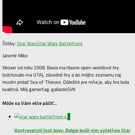
Štítky:
Star Wars
Star Wars Battlefront
Jaromír Miko
Xboxer od roku 2008. Bavia ma hlavne open-worldové hry
(odchovalo ma GTA), závodné hry a do môjho zoznamu naj
musím pridať Sea of Thieves. Dôležité pre mňa je, aby hra bola
kvalitná. Môj gamertag: gallardoSVK
Môže sa Vám ešte páčiť...
0
Kontroverzní loot boxy: Belgie kvůli nim vyšetřuje Star