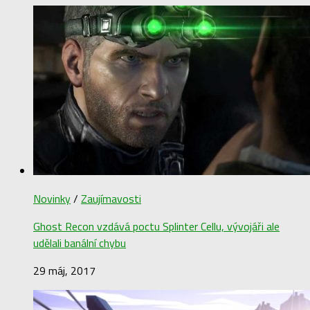
Novinky
/
Zaujímavosti
Ghost Recon vzdává poctu Splinter Cellu, vývojáři ale
udělali banální chybu
29 máj, 2017