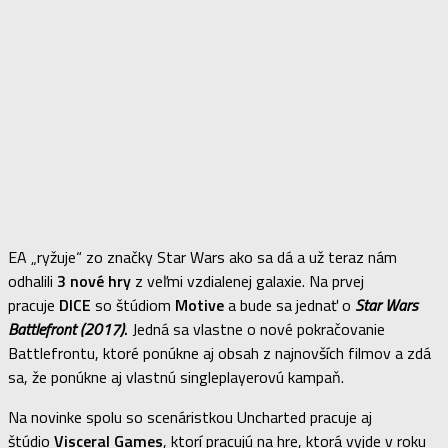
EA „ryžuje“ zo značky Star Wars ako sa dá a už teraz nám
odhalili
3 nové hry
z veľmi vzdialenej galaxie. Na prvej
pracuje
DICE
so štúdiom
Motive
a bude sa jednať o
Star Wars
Battlefront (2017)
.
Jedná sa vlastne o nové pokračovanie
Battlefrontu, ktoré ponúkne aj obsah z najnovších filmov a zdá
sa, že ponúkne aj vlastnú singleplayerovú kampaň.
Na novinke spolu so scenáristkou Uncharted pracuje aj
štúdio
Visceral Games
, ktorí pracujú na hre, ktorá vyjde v roku