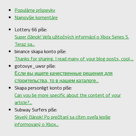
Populárne príspevky
Najnovšie komentáre
Lottery 66 píše:
Super článok! Veľa užitočných informácií o Xbox Series S.
Teraz sa...
binance skapa konto píše:
Thanks for sharing. I read many of your blog posts, cool,...
gotovye_uwsr píše:
Если вы ищете качественные решения для
строительства, то в нашем каталоге...
Skapa personligt konto píše:
Can you be more specific about the content of your
article?...
Subway Surfers píše:
Skvelý článok! Po prečítaní sa cítim oveľa lepšie
informovaný o Xbox...