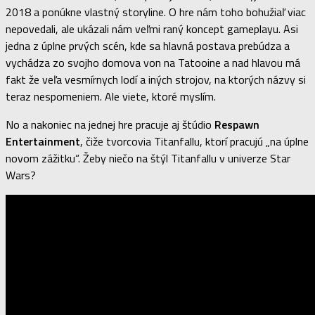
2018 a ponúkne vlastný storyline. O hre nám toho bohužiaľ viac
nepovedali, ale ukázali nám veľmi raný koncept gameplayu. Asi
jedna z úplne prvých scén, kde sa hlavná postava prebúdza a
vychádza zo svojho domova von na Tatooine a nad hlavou má
fakt že veľa vesmírnych lodí a iných strojov, na ktorých názvy si
teraz nespomeniem. Ale viete, ktoré myslím.
No a nakoniec na jednej hre pracuje aj štúdio
Respawn
Entertainment
, čiže tvorcovia Titanfallu, ktorí pracujú „na úplne
novom zážitku“. Žeby niečo na štýl Titanfallu v univerze Star
Wars?