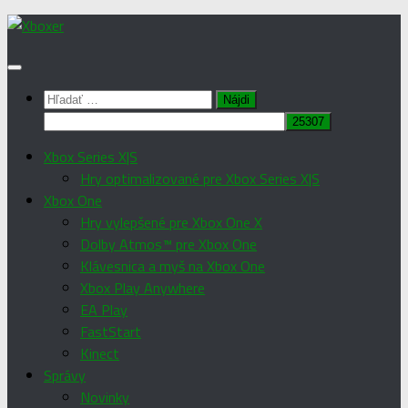
Preskočiť
na
obsah
Hľadať:
Xbox Series X|S
Hry optimalizované pre Xbox Series X|S
Xbox One
Hry vylepšené pre Xbox One X
Dolby Atmos™ pre Xbox One
Klávesnica a myš na Xbox One
Xbox Play Anywhere
EA Play
FastStart
Kinect
Správy
Novinky