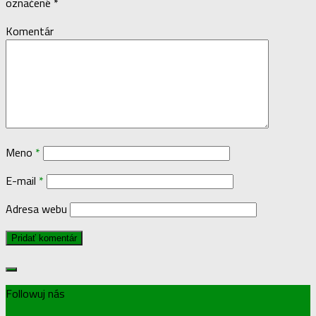
označené
*
Komentár
Meno
*
E-mail
*
Adresa webu
Followuj nás