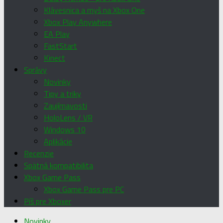
Klávesnica a myš na Xbox One
Xbox Play Anywhere
EA Play
FastStart
Kinect
Správy
Novinky
Tipy a triky
Zaujímavosti
HoloLens / VR
Windows 10
Aplikácie
Recenzie
Spätná kompatibilita
Xbox Game Pass
Xbox Game Pass pre PC
Píš pre Xboxer
Novinky