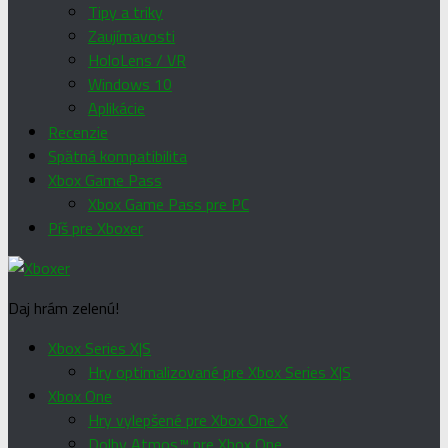
Tipy a triky
Zaujímavosti
HoloLens / VR
Windows 10
Aplikácie
Recenzie
Spätná kompatibilita
Xbox Game Pass
Xbox Game Pass pre PC
Píš pre Xboxer
Daj hrám zelenú!
Xbox Series X|S
Hry optimalizované pre Xbox Series X|S
Xbox One
Hry vylepšené pre Xbox One X
Dolby Atmos™ pre Xbox One