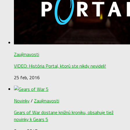
Zaujímavosti
VIDEO: História Portal, ktorú ste nikdy nevideli!
25 feb, 2016
Novinky
/
Zaujímavosti
Gears of War dostane knižnú kroniku, obsahuje tiež
novinky k Gears 5