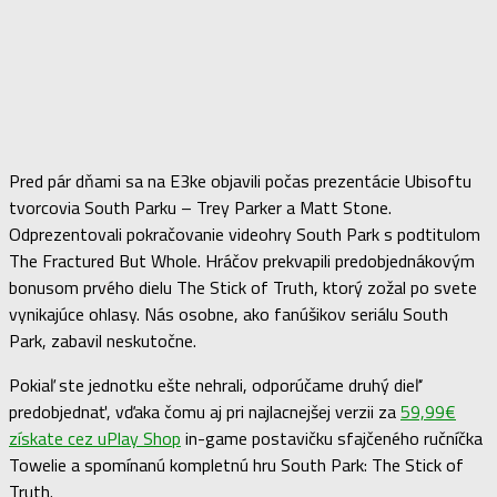
Pred pár dňami sa na E3ke objavili počas prezentácie Ubisoftu
tvorcovia South Parku – Trey Parker a Matt Stone.
Odprezentovali pokračovanie videohry South Park s podtitulom
The Fractured But Whole. Hráčov prekvapili predobjednákovým
bonusom prvého dielu The Stick of Truth, ktorý zožal po svete
vynikajúce ohlasy. Nás osobne, ako fanúšikov seriálu South
Park, zabavil neskutočne.
Pokiaľ ste jednotku ešte nehrali, odporúčame druhý dieľ‘
predobjednať, vďaka čomu aj pri najlacnejšej verzii za
59,99€
získate cez uPlay Shop
in-game postavičku sfajčeného ručníčka
Towelie a spomínanú kompletnú hru South Park: The Stick of
Truth.