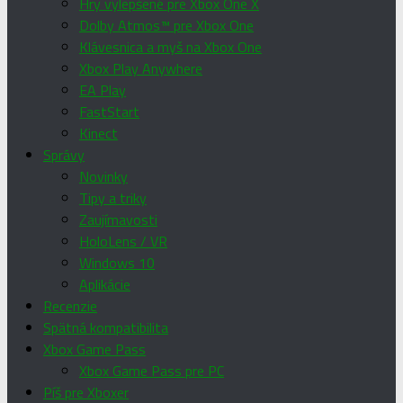
Hry vylepšené pre Xbox One X
Dolby Atmos™ pre Xbox One
Klávesnica a myš na Xbox One
Xbox Play Anywhere
EA Play
FastStart
Kinect
Správy
Novinky
Tipy a triky
Zaujímavosti
HoloLens / VR
Windows 10
Aplikácie
Recenzie
Spätná kompatibilita
Xbox Game Pass
Xbox Game Pass pre PC
Píš pre Xboxer