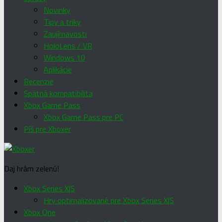
Novinky
Tipy a triky
Zaujímavosti
HoloLens / VR
Windows 10
Aplikácie
Recenzie
Spätná kompatibilita
Xbox Game Pass
Xbox Game Pass pre PC
Píš pre Xboxer
Daj hrám zelenú!
Xbox Series X|S
Hry optimalizované pre Xbox Series X|S
Xbox One