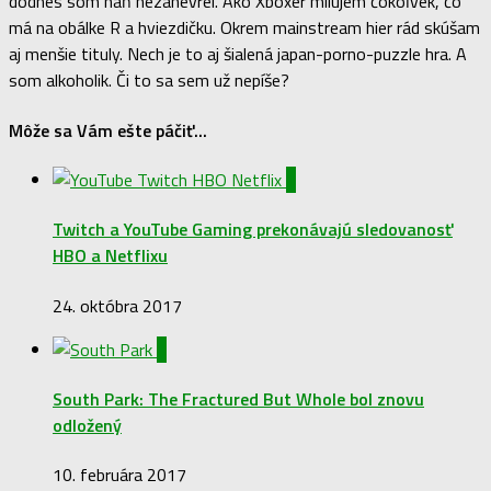
dodnes som naň nezanevrel. Ako Xboxer milujem čokoľvek, čo
má na obálke R a hviezdičku. Okrem mainstream hier rád skúšam
aj menšie tituly. Nech je to aj šialená japan-porno-puzzle hra. A
som alkoholik. Či to sa sem už nepíše?
Môže sa Vám ešte páčiť...
1
Twitch a YouTube Gaming prekonávajú sledovanosť
HBO a Netflixu
24. októbra 2017
0
South Park: The Fractured But Whole bol znovu
odložený
10. februára 2017