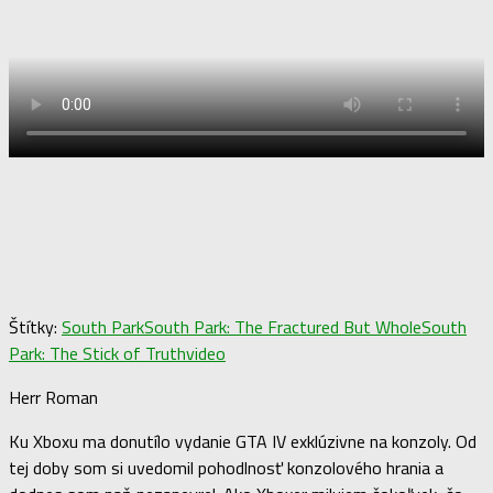
Štítky:
South Park
South Park: The Fractured But Whole
South
Park: The Stick of Truth
video
Herr Roman
Ku Xboxu ma donutílo vydanie GTA IV exklúzivne na konzoly. Od
tej doby som si uvedomil pohodlnosť konzolového hrania a