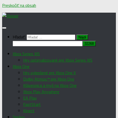
Preskočiť na obsah
Hľadať:
Xbox Series X|S
Hry optimalizované pre Xbox Series X|S
Xbox One
Hry vylepšené pre Xbox One X
Dolby Atmos™ pre Xbox One
Klávesnica a myš na Xbox One
Xbox Play Anywhere
EA Play
FastStart
Kinect
Správy