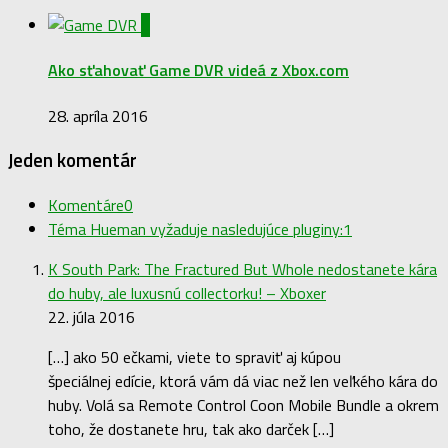
0
Ako sťahovať Game DVR videá z Xbox.com
28. apríla 2016
Jeden komentár
Komentáre
0
Téma Hueman vyžaduje nasledujúce pluginy:
1
K South Park: The Fractured But Whole nedostanete kára
do huby, ale luxusnú collectorku! – Xboxer
22. júla 2016
[…] ako 50 ečkami, viete to spraviť aj kúpou
špeciálnej edície, ktorá vám dá viac než len veľkého kára do
huby. Volá sa Remote Control Coon Mobile Bundle a okrem
toho, že dostanete hru, tak ako darček […]