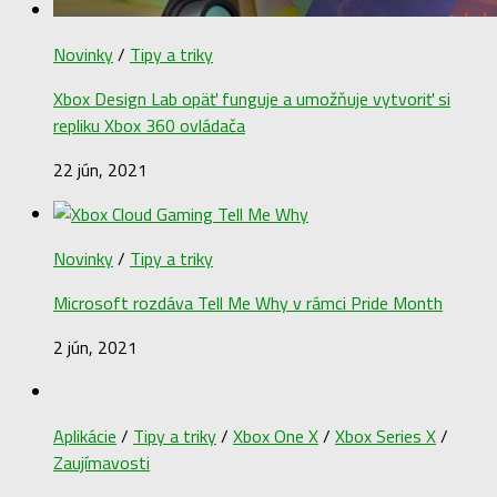
Novinky
/
Tipy a triky
Xbox Design Lab opäť funguje a umožňuje vytvoriť si
repliku Xbox 360 ovládača
22 jún, 2021
Novinky
/
Tipy a triky
Microsoft rozdáva Tell Me Why v rámci Pride Month
2 jún, 2021
Aplikácie
/
Tipy a triky
/
Xbox One X
/
Xbox Series X
/
Zaujímavosti