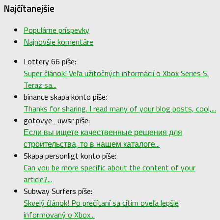
Najčítanejšie
Populárne príspevky
Najnovšie komentáre
Lottery 66 píše:
Super článok! Veľa užitočných informácií o Xbox Series S.
Teraz sa...
binance skapa konto píše:
Thanks for sharing. I read many of your blog posts, cool,...
gotovye_uwsr píše:
Если вы ищете качественные решения для
строительства, то в нашем каталоге...
Skapa personligt konto píše:
Can you be more specific about the content of your
article?...
Subway Surfers píše:
Skvelý článok! Po prečítaní sa cítim oveľa lepšie
informovaný o Xbox...