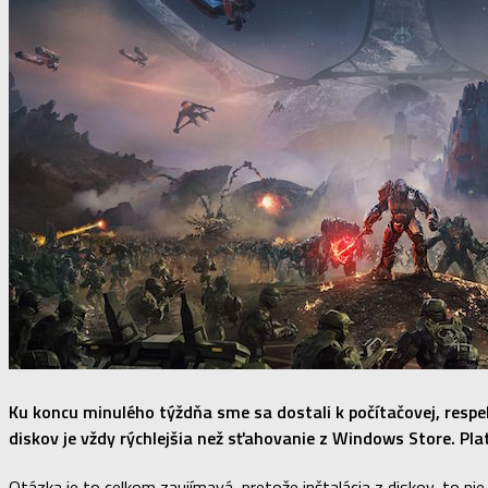
Ku koncu minulého týždňa sme sa dostali k počítačovej, respekt
diskov je vždy rýchlejšia než sťahovanie z Windows Store. Plat
Otázka je to celkom zaujímavá, pretože inštalácia z diskov, to ni