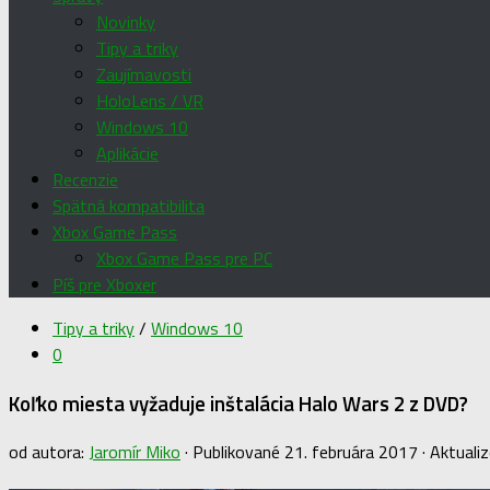
Novinky
Tipy a triky
Zaujímavosti
HoloLens / VR
Windows 10
Aplikácie
Recenzie
Spätná kompatibilita
Xbox Game Pass
Xbox Game Pass pre PC
Píš pre Xboxer
Tipy a triky
/
Windows 10
0
Koľko miesta vyžaduje inštalácia Halo Wars 2 z DVD?
od autora:
Jaromír Miko
· Publikované
21. februára 2017
· Aktuali