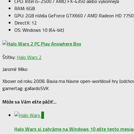
CPU: Intel i5-2500 / AMD FX-4350 alebo výkonnejší
RAM: 6GB
GPU: 2GB nVidia GeForce GTX660 / AMD Radeon HD 7750 
DirectX: 12
OS: Windows 10 (64-bit)
Štítky:
Halo Wars 2
Jaromír Miko
Xboxer od roku 2008. Bavia ma hlavne open-worldové hry (odchova
gamertag: gallardoSVK
Môže sa Vám ešte páčiť...
0
Halo Wars si zahráme na Windows 10 ešte tento mesia