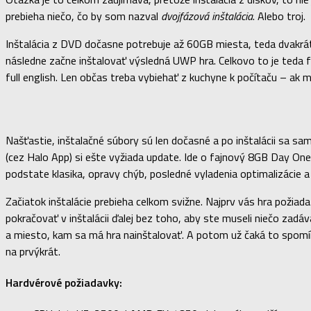
prebieha niečo, čo by som nazval
dvojfázová inštalácia
. Alebo troj.
Inštalácia z DVD dočasne potrebuje až 60GB miesta, teda dvakrát 
následne začne inštalovať výsledná UWP hra. Celkovo to je teda fe
full english. Len občas treba vybiehať z kuchyne k počítaču – ak
Našťastie, inštalačné súbory sú len dočasné a po inštalácii sa sa
(cez Halo App) si ešte vyžiada update. Ide o fajnový 8GB Day One p
podstate klasika, opravy chýb, posledné vyladenia optimalizácie a
Začiatok inštalácie prebieha celkom svižne. Najprv vás hra poži
pokračovať v inštalácii ďalej bez toho, aby ste museli niečo zadáv
a miesto, kam sa má hra nainštalovať. A potom už čaká to spomín
na prvýkrát.
Hardvérové požiadavky: