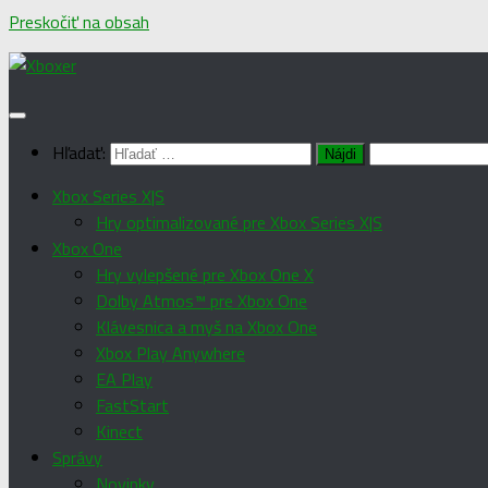
Preskočiť na obsah
Hľadať:
Xbox Series X|S
Hry optimalizované pre Xbox Series X|S
Xbox One
Hry vylepšené pre Xbox One X
Dolby Atmos™ pre Xbox One
Klávesnica a myš na Xbox One
Xbox Play Anywhere
EA Play
FastStart
Kinect
Správy
Novinky