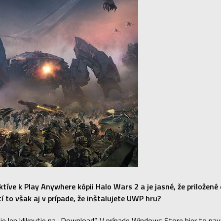
íve k Play Anywhere kópii Halo Wars 2 a je jasné, že priložené 
í to však aj v prípade, že inštalujete UWP hru?
e je len kliknutie na „Download“. V prípade Windows Store hier to n