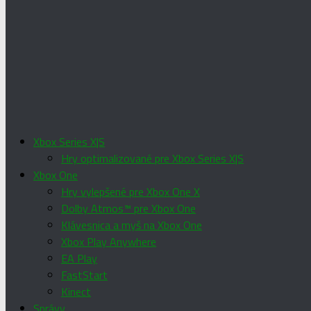
Xbox Series X|S
Hry optimalizované pre Xbox Series X|S
Xbox One
Hry vylepšené pre Xbox One X
Dolby Atmos™ pre Xbox One
Klávesnica a myš na Xbox One
Xbox Play Anywhere
EA Play
FastStart
Kinect
Správy