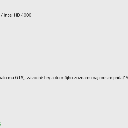
/ Intel HD 4000
lo ma GTA), závodné hry a do môjho zoznamu naj musím pridať Sea 
c