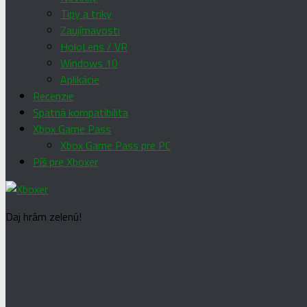
Tipy a triky
Zaujímavosti
HoloLens / VR
Windows 10
Aplikácie
Recenzie
Spätná kompatibilita
Xbox Game Pass
Xbox Game Pass pre PC
Píš pre Xboxer
Daj hrám zelenú!