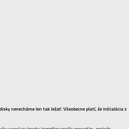
disky nenecháme len tak ležať. Všeobecne platí, že inštalácia z
avyše vyzerá na trochu komplikovanejšiu procedúru, pretože