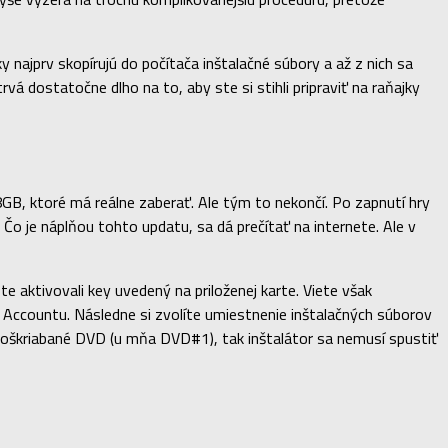
najprv skopírujú do počítača inštalačné súbory a až z nich sa
á dostatočne dlho na to, aby ste si stihli pripraviť na raňajky
8GB, ktoré má reálne zaberať. Ale tým to nekončí. Po zapnutí hry
 Čo je náplňou tohto updatu, sa dá prečítať na internete. Ale v
aktivovali key uvedený na priloženej karte. Viete však
ft Accountu. Následne si zvolíte umiestnenie inštalačných súborov
 poškriabané DVD (u mňa DVD#1), tak inštalátor sa nemusí spustiť