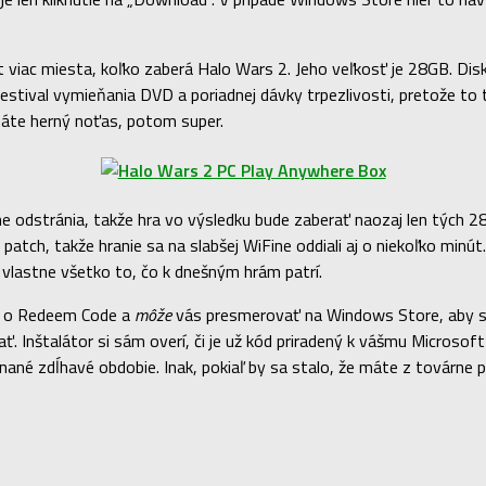
viac miesta, koľko zaberá Halo Wars 2. Jeho veľkosť je 28GB. Disky 
stival vymieňania DVD a poriadnej dávky trpezlivosti, pretože to trv
 máte herný noťas, potom super.
me odstránia, takže hra vo výsledku bude zaberať naozaj len tých 2
atch, takže hranie sa na slabšej WiFine oddiali aj o niekoľko minút.
 vlastne všetko to, čo k dnešným hrám patrí.
ada o Redeem Code a
môže
vás presmerovať na Windows Store, aby ste 
ať. Inštalátor si sám overí, či je už kód priradený k vášmu Microso
ané zdĺhavé obdobie. Inak, pokiaľ by sa stalo, že máte z továrne