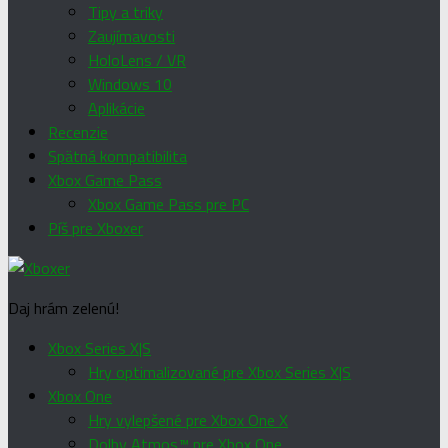
Tipy a triky
Zaujímavosti
HoloLens / VR
Windows 10
Aplikácie
Recenzie
Spätná kompatibilita
Xbox Game Pass
Xbox Game Pass pre PC
Píš pre Xboxer
Daj hrám zelenú!
Xbox Series X|S
Hry optimalizované pre Xbox Series X|S
Xbox One
Hry vylepšené pre Xbox One X
Dolby Atmos™ pre Xbox One