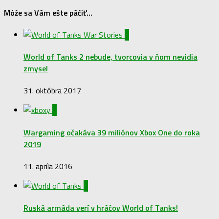
Môže sa Vám ešte páčiť...
0
World of Tanks 2 nebude, tvorcovia v ňom nevidia
zmysel
31. októbra 2017
0
Wargaming očakáva 39 miliónov Xbox One do roka
2019
11. apríla 2016
0
Ruská armáda verí v hráčov World of Tanks!