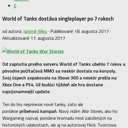
0
World of Tanks dostáva singleplayer po 7 rokoch
od autora:
Jaromír Miko
· Publikované
18. augusta 2017
·
Aktualizované
17. augusta 2017
Od zapnutia prvého serveru World of Tanks ubehlo 7 rokov a
pôvodne počítačová MMO sa neskôr dostala na konzoly.
Svoj úspech zopakovala na Xboxe 360 a neskôr prešla na
Xbox One a PS4. Už budúci týždeň ale hra dostane
najvýznamnejší update.
Ten do hry neprinesie nové tanky, zato ale
ponúkne
príbehovú kampaň
. Nový režim
War Stories
, ako ho
Wargaming nazval, ponúkne hromadu misií založených na
historických udalostiach, ale aj na autorovej fikcii. Tvorcovia