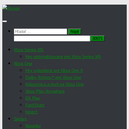
Preskočiť
na
obsah
Hľadať:
Xbox Series X|S
Hry optimalizované pre Xbox Series X|S
Xbox One
Hry vylepšené pre Xbox One X
Dolby Atmos™ pre Xbox One
Klávesnica a myš na Xbox One
Xbox Play Anywhere
EA Play
FastStart
Kinect
Správy
Novinky