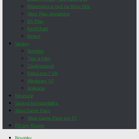
Klávesnica a myš na Xbox One
Xbox Play Anywhere
EA Play
FastStart
Kinect
Správy
Novinky
Tipy a triky
Zaujímavosti
HoloLens / VR
Windows 10
Aplikácie
Recenzie
Spätná kompatibilita
Xbox Game Pass
Xbox Game Pass pre PC
Píš pre Xboxer
Novinky