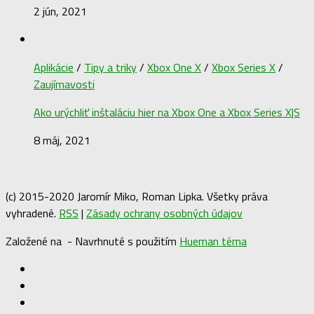
2 jún, 2021
Aplikácie
/
Tipy a triky
/
Xbox One X
/
Xbox Series X
/
Zaujímavosti
Ako urýchliť inštaláciu hier na Xbox One a Xbox Series X|S
8 máj, 2021
(c) 2015-2020 Jaromír Miko, Roman Lipka. Všetky práva
vyhradené.
RSS
|
Zásady ochrany osobných údajov
Založené na
- Navrhnuté s použitím
Hueman téma