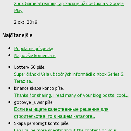
Xbox Game Streaming aplikácia je už dostupná v Google
Play
2 okt, 2019
Najčítanejšie
Populárne príspevky
Najnovšie komentáre
Lottery 66 píše:
Super článok! Veľa užitočných informácií o Xbox Series S.
Teraz sa...
binance skapa konto píše:
Thanks for sharing. I read many of your blog posts, cool,...
gotovye_uwsr píše:
Если вы ищете качественные решения для
строительства, то в нашем каталоге...
Skapa personligt konto píše:
Can you be more specific about the content of your