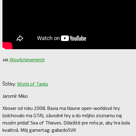
via
XboxAchievements
Štítky:
World of Tanks
Jaromír Miko
Xboxer od roku 2008. Bavia ma hlavne open-worldové hry
(odchovalo ma GTA), závodné hry a do môjho zoznamu naj
musím pridať Sea of Thieves. Dôležité pre mňa je, aby hra bola
kvalitná. Môj gamertag: gallardoSVK