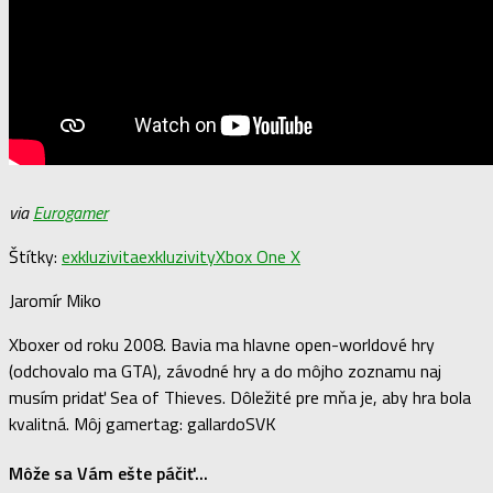
via
Eurogamer
Štítky:
exkluzivita
exkluzivity
Xbox One X
Jaromír Miko
Xboxer od roku 2008. Bavia ma hlavne open-worldové hry
(odchovalo ma GTA), závodné hry a do môjho zoznamu naj
musím pridať Sea of Thieves. Dôležité pre mňa je, aby hra bola
kvalitná. Môj gamertag: gallardoSVK
Môže sa Vám ešte páčiť...