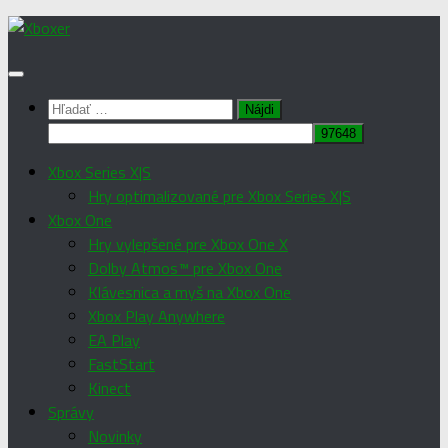
Preskočiť
na
obsah
Hľadať:
Xbox Series X|S
Hry optimalizované pre Xbox Series X|S
Xbox One
Hry vylepšené pre Xbox One X
Dolby Atmos™ pre Xbox One
Klávesnica a myš na Xbox One
Xbox Play Anywhere
EA Play
FastStart
Kinect
Správy
Novinky