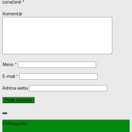
označené
*
Komentár
Meno
*
E-mail
*
Adresa webu
Followuj nás