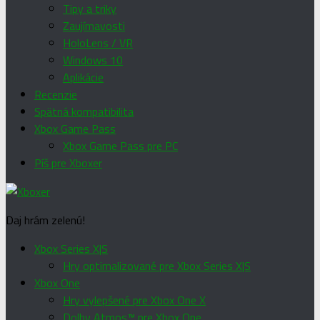
Tipy a triky
Zaujímavosti
HoloLens / VR
Windows 10
Aplikácie
Recenzie
Spätná kompatibilita
Xbox Game Pass
Xbox Game Pass pre PC
Píš pre Xboxer
Daj hrám zelenú!
Xbox Series X|S
Hry optimalizované pre Xbox Series X|S
Xbox One
Hry vylepšené pre Xbox One X
Dolby Atmos™ pre Xbox One