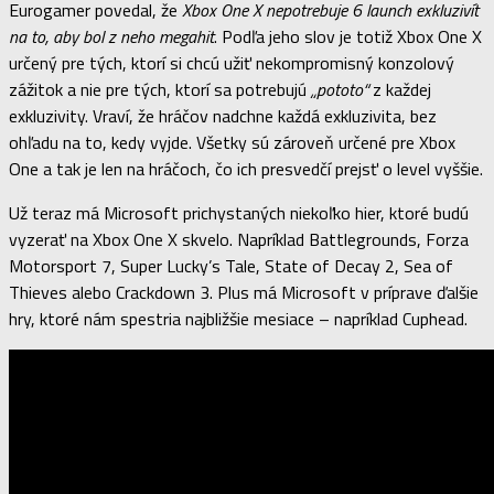
Eurogamer povedal, že
Xbox One X nepotrebuje 6 launch exkluzivít
na to, aby bol z neho megahit
. Podľa jeho slov je totiž Xbox One X
určený pre tých, ktorí si chcú užiť nekompromisný konzolový
zážitok a nie pre tých, ktorí sa potrebujú
„pototo“
z každej
exkluzivity. Vraví, že hráčov nadchne každá exkluzivita, bez
ohľadu na to, kedy vyjde. Všetky sú zároveň určené pre Xbox
One a tak je len na hráčoch, čo ich presvedčí prejsť o level vyššie.
Už teraz má Microsoft prichystaných niekoľko hier, ktoré budú
vyzerať na Xbox One X skvelo. Napríklad Battlegrounds, Forza
Motorsport 7, Super Lucky’s Tale, State of Decay 2, Sea of
Thieves alebo Crackdown 3. Plus má Microsoft v príprave ďalšie
hry, ktoré nám spestria najbližšie mesiace – napríklad Cuphead.