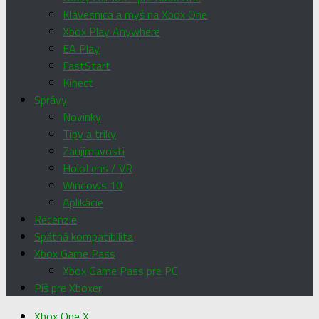
Klávesnica a myš na Xbox One
Xbox Play Anywhere
EA Play
FastStart
Kinect
Správy
Novinky
Tipy a triky
Zaujímavosti
HoloLens / VR
Windows 10
Aplikácie
Recenzie
Spätná kompatibilita
Xbox Game Pass
Xbox Game Pass pre PC
Píš pre Xboxer
Xbox One X