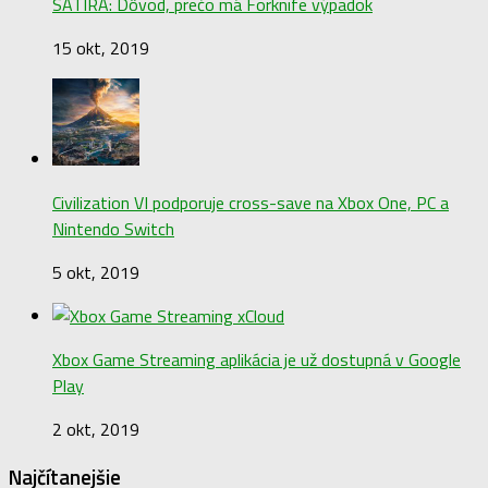
SATIRA: Dôvod, prečo má Forknife výpadok
15 okt, 2019
Civilization VI podporuje cross-save na Xbox One, PC a
Nintendo Switch
5 okt, 2019
Xbox Game Streaming aplikácia je už dostupná v Google
Play
2 okt, 2019
Najčítanejšie