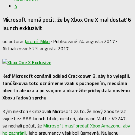
4
Microsoft nemá pocit, že by Xbox One X mal dostať 6
launch exkluzivít
od autora:
Jaromír Miko
· Publikované
24. augusta 2017
·
Aktualizované
23. augusta 2017
Keď Microsoft oznámil odklad Crackdown 3, aby ho vylepšil,
fanúšikovia toto oznámenie vzali s pochopením, mediálna
obec to ale vzala po svojom a okamžite prichystala novému
Xboxu ľadovú sprchu.
Kým niektorí skritizovali Microsoft za to, že nový Xbox teraz
vyjde bez AAA launch titulu, niektorí, ako napr. Matt z VG247,
sa nechali počuť, že
Microsoft musí predať Xbox Amazonu, aby
ho zachránil
. Jeho argumenty však boli úsmevné. Na jednu