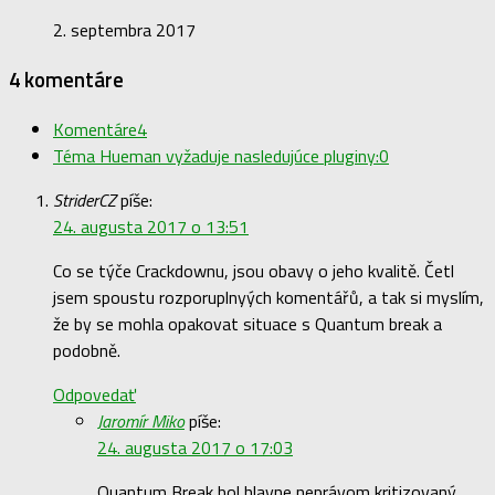
2. septembra 2017
4 komentáre
Komentáre
4
Téma Hueman vyžaduje nasledujúce pluginy:
0
StriderCZ
píše:
24. augusta 2017 o 13:51
Co se týče Crackdownu, jsou obavy o jeho kvalitě. Četl
jsem spoustu rozporuplnyých komentářů, a tak si myslím,
že by se mohla opakovat situace s Quantum break a
podobně.
Odpovedať
Jaromír Miko
píše:
24. augusta 2017 o 17:03
Quantum Break bol hlavne neprávom kritizovaný