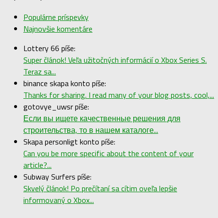
Populárne príspevky
Najnovšie komentáre
Lottery 66 píše:
Super článok! Veľa užitočných informácií o Xbox Series S.
Teraz sa...
binance skapa konto píše:
Thanks for sharing. I read many of your blog posts, cool,...
gotovye_uwsr píše:
Если вы ищете качественные решения для
строительства, то в нашем каталоге...
Skapa personligt konto píše:
Can you be more specific about the content of your
article?...
Subway Surfers píše:
Skvelý článok! Po prečítaní sa cítim oveľa lepšie
informovaný o Xbox...