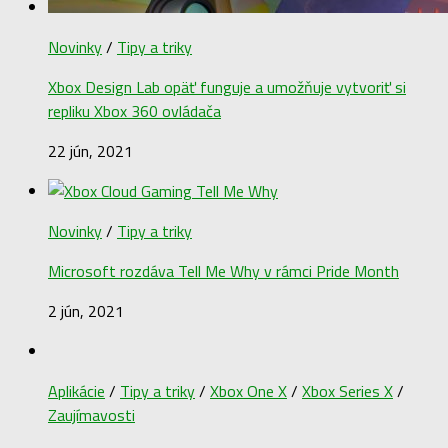
Novinky
/
Tipy a triky
Xbox Design Lab opäť funguje a umožňuje vytvoriť si
repliku Xbox 360 ovládača
22 jún, 2021
Novinky
/
Tipy a triky
Microsoft rozdáva Tell Me Why v rámci Pride Month
2 jún, 2021
Aplikácie
/
Tipy a triky
/
Xbox One X
/
Xbox Series X
/
Zaujímavosti