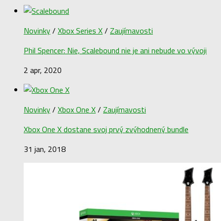
Novinky
/
Xbox Series X
/
Zaujímavosti
Phil Spencer: Nie, Scalebound nie je ani nebude vo vývoji
2 apr, 2020
Novinky
/
Xbox One X
/
Zaujímavosti
Xbox One X dostane svoj prvý zvýhodnený bundle
31 jan, 2018