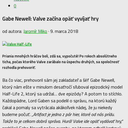
0
Gabe Newell: Valve začína opäť vyvíjať hry
od autora:
Jaromír Miko
·
9. marca 2018
Priania mnohých hráčov boli, zdá sa, vypočuté! Po rokoch absolútneho
ticha, počas ktorého Valve zarábalo na úspechu druhých, sa spoločnosť
rozhodla prehovoriť.
Ba čo viac, prehovoril sám jej zakladateľ a šéf Gabe Newell,
ktorý nám ešte v minulom desaťročí sľuboval epizodický model
Half-Life 2, ktorý sa udržal… dve epizódy? A potom to stíchlo.
Každopádne, Lord Gaben sa podelil o správu, na ktorú každý
čakal a pomaly sa vytrácala akákoľvek nádej, že ju niekedy
budeme počuť.
„Artifact je jedna z pár hier, ktoré od nás prídu.
Takže to je celkom dobrá správa. Hurá! Valve ide opäť vydávať hry,“
prehlásil Gabe Newell počas eventu, na ktorom odhalil kartovú