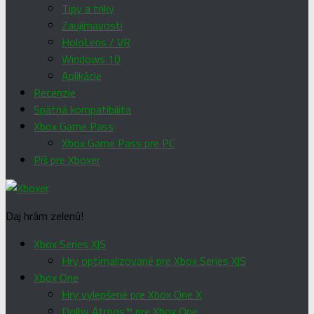
Tipy a triky
Zaujímavosti
HoloLens / VR
Windows 10
Aplikácie
Recenzie
Spätná kompatibilita
Xbox Game Pass
Xbox Game Pass pre PC
Píš pre Xboxer
Daj hrám zelenú!
Xbox Series X|S
Hry optimalizované pre Xbox Series X|S
Xbox One
Hry vylepšené pre Xbox One X
Dolby Atmos™ pre Xbox One