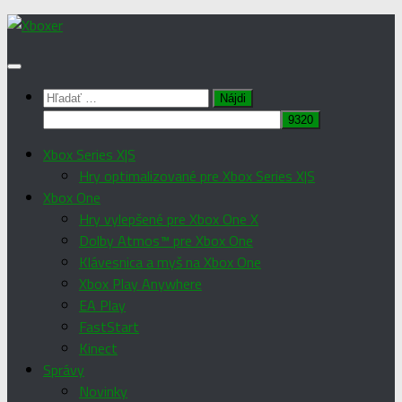
Preskočiť
na
obsah
Hľadať:
Xbox Series X|S
Hry optimalizované pre Xbox Series X|S
Xbox One
Hry vylepšené pre Xbox One X
Dolby Atmos™ pre Xbox One
Klávesnica a myš na Xbox One
Xbox Play Anywhere
EA Play
FastStart
Kinect
Správy
Novinky