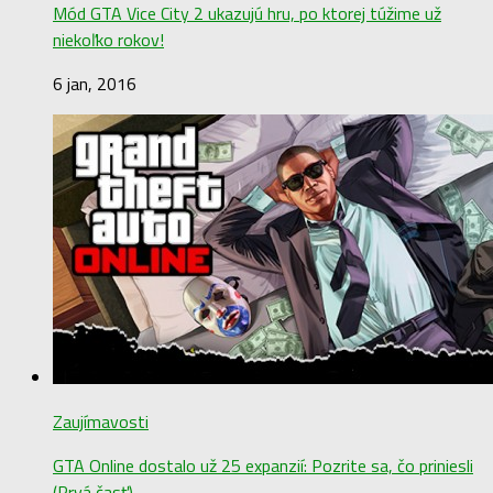
Mód GTA Vice City 2 ukazujú hru, po ktorej túžime už
niekoľko rokov!
6 jan, 2016
Zaujímavosti
GTA Online dostalo už 25 expanzií: Pozrite sa, čo priniesli
(Prvá časť)