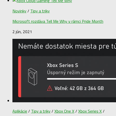
Novinky
/
Tipy a triky
Microsoft rozdáva Tell Me Why v rámci Pride Month
2 jún, 2021
Aplikácie
/
Tipy a triky
/
Xbox One X
/
Xbox Series X
/