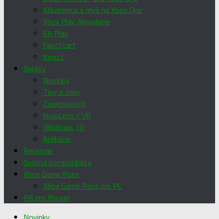
Klávesnica a myš na Xbox One
Xbox Play Anywhere
EA Play
FastStart
Kinect
Správy
Novinky
Tipy a triky
Zaujímavosti
HoloLens / VR
Windows 10
Aplikácie
Recenzie
Spätná kompatibilita
Xbox Game Pass
Xbox Game Pass pre PC
Píš pre Xboxer
Novinky