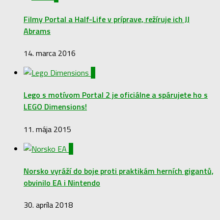
Filmy Portal a Half-Life v príprave, režíruje ich JJ
Abrams
14. marca 2016
0
Lego s motívom Portal 2 je oficiálne a spárujete ho s
LEGO Dimensions!
11. mája 2015
2
Norsko vyráží do boje proti praktikám herních gigantů,
obvinilo EA i Nintendo
30. apríla 2018