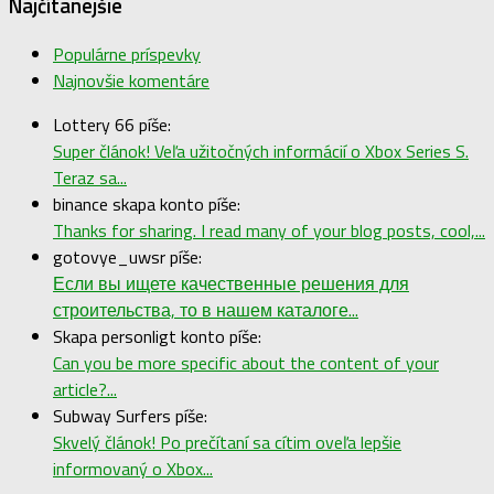
Najčítanejšie
Populárne príspevky
Najnovšie komentáre
Lottery 66 píše:
Super článok! Veľa užitočných informácií o Xbox Series S.
Teraz sa...
binance skapa konto píše:
Thanks for sharing. I read many of your blog posts, cool,...
gotovye_uwsr píše:
Если вы ищете качественные решения для
строительства, то в нашем каталоге...
Skapa personligt konto píše:
Can you be more specific about the content of your
article?...
Subway Surfers píše:
Skvelý článok! Po prečítaní sa cítim oveľa lepšie
informovaný o Xbox...