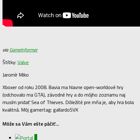
via
GameInformer
Štítky:
Valve
Jaromír Miko
Xboxer od roku 2008. Bavia ma hlavne open-worldové hry
(odchovalo ma GTA), závodné hry a do môjho zoznamu naj
musím pridať Sea of Thieves. Dôležité pre mňa je, aby hra bola
kvalitná. Môj gamertag: gallardoSVK
Môže sa Vám ešte páčiť...
0