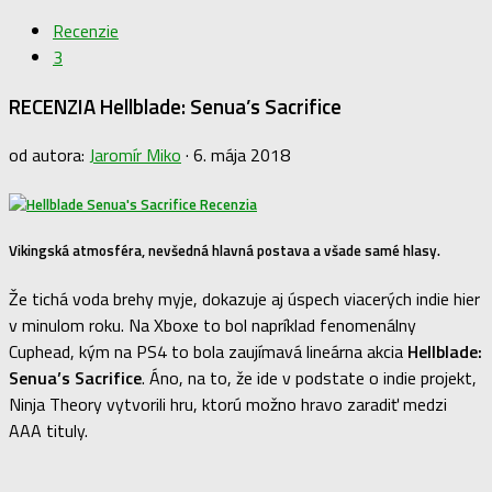
Recenzie
3
RECENZIA Hellblade: Senua’s Sacrifice
od autora:
Jaromír Miko
·
6. mája 2018
Vikingská atmosféra, nevšedná hlavná postava a všade samé hlasy.
Že tichá voda brehy myje, dokazuje aj úspech viacerých indie hier
v minulom roku. Na Xboxe to bol napríklad fenomenálny
Cuphead, kým na PS4 to bola zaujímavá lineárna akcia
Hellblade:
Senua’s Sacrifice
. Áno, na to, že ide v podstate o indie projekt,
Ninja Theory vytvorili hru, ktorú možno hravo zaradiť medzi
AAA tituly.