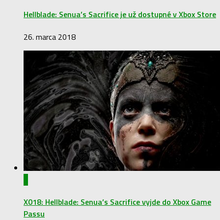
Hellblade: Senua’s Sacrifice je už dostupné v Xbox Store
26. marca 2018
0
X018: Hellblade: Senua’s Sacrifice vyjde do Xbox Game
Passu