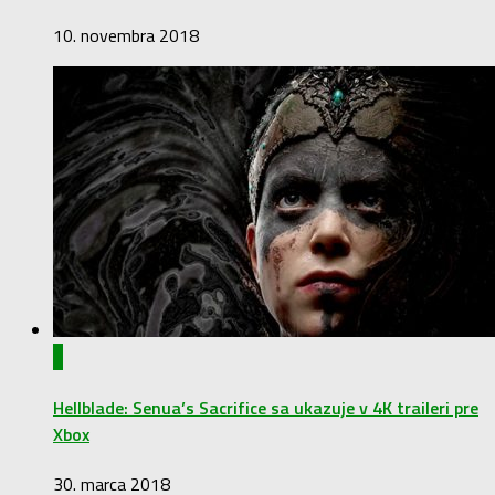
10. novembra 2018
1
Hellblade: Senua’s Sacrifice sa ukazuje v 4K traileri pre
Xbox
30. marca 2018