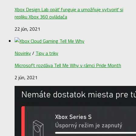
Xbox Design Lab opäť funguje a umožňuje vytvoriť si
repliku Xbox 360 ovládača
22 jún, 2021
Novinky
/
Tipy a triky
Microsoft rozdáva Tell Me Why v rámci Pride Month
2 jún, 2021