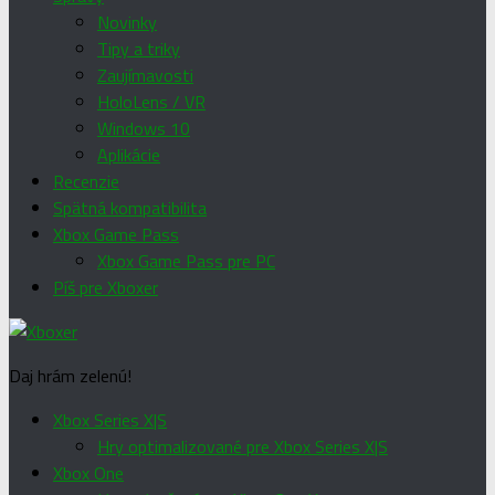
Novinky
Tipy a triky
Zaujímavosti
HoloLens / VR
Windows 10
Aplikácie
Recenzie
Spätná kompatibilita
Xbox Game Pass
Xbox Game Pass pre PC
Píš pre Xboxer
Daj hrám zelenú!
Xbox Series X|S
Hry optimalizované pre Xbox Series X|S
Xbox One