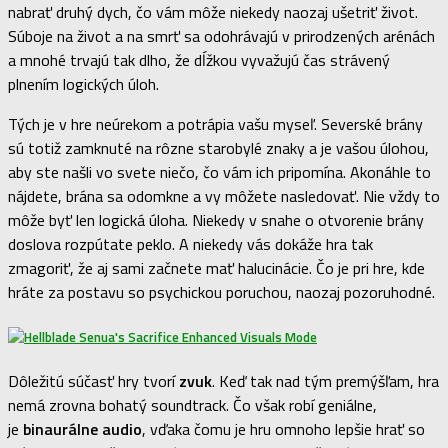
nabrať druhý dych, čo vám môže niekedy naozaj ušetriť život.
Súboje na život a na smrť sa odohrávajú v prirodzených arénách
a mnohé trvajú tak dlho, že dĺžkou vyvažujú čas strávený
plnením logických úloh.
Tých je v hre neúrekom a potrápia vašu myseľ. Severské brány
sú totiž zamknuté na rôzne starobylé znaky a je vašou úlohou,
aby ste našli vo svete niečo, čo vám ich pripomína. Akonáhle to
nájdete, brána sa odomkne a vy môžete nasledovať. Nie vždy to
môže byť len logická úloha. Niekedy v snahe o otvorenie brány
doslova rozpútate peklo. A niekedy vás dokáže hra tak
zmagoriť, že aj sami začnete mať halucinácie. Čo je pri hre, kde
hráte za postavu so psychickou poruchou, naozaj pozoruhodné.
Dôležitú súčasť hry tvorí
zvuk
. Keď tak nad tým premýšľam, hra
nemá zrovna bohatý soundtrack. Čo však robí geniálne,
je
binaurálne audio
, vďaka čomu je hru omnoho lepšie hrať so