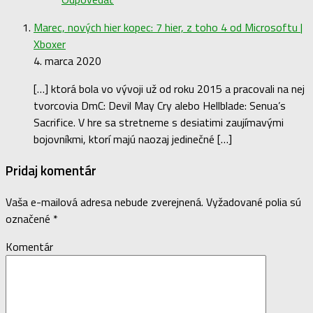
Marec, nových hier kopec: 7 hier, z toho 4 od Microsoftu |
Xboxer
4. marca 2020
[…] ktorá bola vo vývoji už od roku 2015 a pracovali na nej
tvorcovia DmC: Devil May Cry alebo Hellblade: Senua’s
Sacrifice. V hre sa stretneme s desiatimi zaujímavými
bojovníkmi, ktorí majú naozaj jedinečné […]
Pridaj komentár
Vaša e-mailová adresa nebude zverejnená.
Vyžadované polia sú
označené
*
Komentár