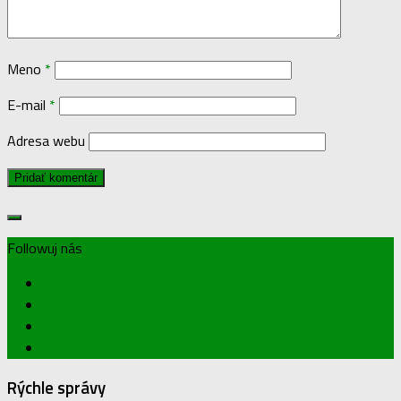
Meno
*
E-mail
*
Adresa webu
Followuj nás
Rýchle správy