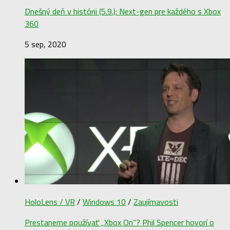
Dnešný deň v histórii (5.9.): Next-gen pre každého s Xbox
360
5 sep, 2020
HoloLens / VR
/
Windows 10
/
Zaujímavosti
Prestaneme používať „Xbox On“? Phil Spencer hovorí o