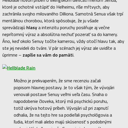
ktoré je ochotné vstúpiť do Helheimu, ríše mŕtvych, aby
zachránila svojho milovaného Dilliona. Samotná Senua však trpí
mentálnou chorobou, ktorá spôsobuje, že ju všade
sprevádzajú
hlasy
a intenzitu poruchy posilňuje aj večne
neprítomný výraz a absolútna nechuť pozerať sa do kamery.
Áno, keď okolo Senuy točíte kamerou, vždy otočí hlavu tak, aby
ste jej nevideli do tváre. V pár scénach jej výraz ale uvidíte a
úprimne –
zapíše sa vám do pamäti
.
Možno je prekvapením, že sme recenziu začali
popisom hlavnej postavy. Je to však tým, že vývojári
venovali postave Senuy veľmi veľa času. Snaha o
napodobenie človeka, ktorý má psychickú poruhu,
totiž ukrýva hotový príbeh. Vývojári už pri zapnutí
odhalia, že na tejto hre sa podieľali psychológovia a
ľudia, ktorí mali alebo majú skúsenosť s podobnými