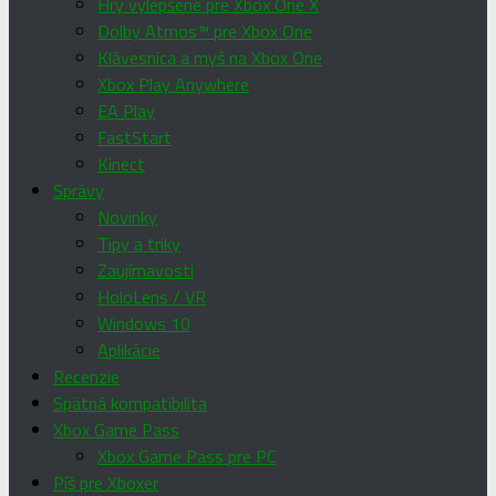
Hry vylepšené pre Xbox One X
Dolby Atmos™ pre Xbox One
Klávesnica a myš na Xbox One
Xbox Play Anywhere
EA Play
FastStart
Kinect
Správy
Novinky
Tipy a triky
Zaujímavosti
HoloLens / VR
Windows 10
Aplikácie
Recenzie
Spätná kompatibilita
Xbox Game Pass
Xbox Game Pass pre PC
Píš pre Xboxer