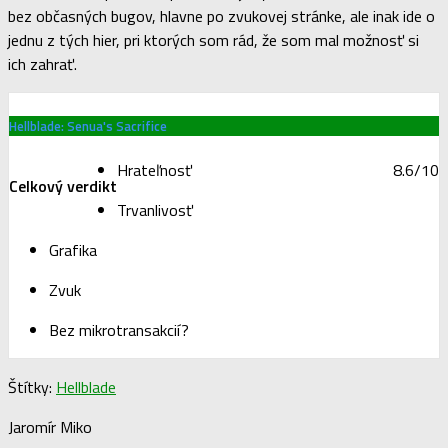
bez občasných bugov, hlavne po zvukovej stránke, ale inak ide o
jednu z tých hier, pri ktorých som rád, že som mal možnosť si
ich zahrať.
Hellblade: Senua's Sacrifice
Hrateľnosť
8.6/10
Celkový verdikt
Trvanlivosť
Grafika
Zvuk
Bez mikrotransakcií?
Štítky:
Hellblade
Jaromír Miko