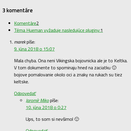
3 komentáre
Komentáre
2
Téma Hueman vyžaduje nasledujúce pluginy:
1
marek
píše:
9. júna 2018 o 15:07
Mala chyba. Ona neni Vikingska bojovnicka ale je to Keltka.
V tom dokumente to spominaju hned na zaciatku 🙂
bojove pomalovanie okolo oci a znaky na rukach su tiez
keltske.
Odpovedať
Jaromír Miko
píše:
10. júna 2018 o 0:27
Ups, to som si nevšimol 🙂
Odpovedať