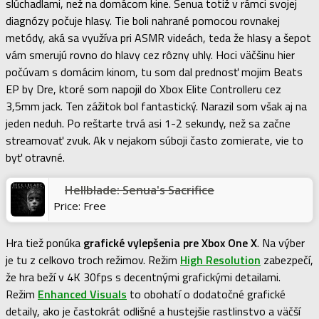
slúchadlami, než na domácom kine. Senua totiž v rámci svojej
diagnózy počuje hlasy. Tie boli nahrané pomocou rovnakej
metódy, aká sa využíva pri ASMR videách, teda že hlasy a šepot
vám smerujú rovno do hlavy cez rôzny uhly. Hoci väčšinu hier
počúvam s domácim kinom, tu som dal prednosť mojim Beats
EP by Dre, ktoré som napojil do Xbox Elite Controlleru cez
3,5mm jack. Ten zážitok bol fantastický. Narazil som však aj na
jeden neduh. Po reštarte trvá asi 1-2 sekundy, než sa začne
streamovať zvuk. Ak v nejakom súboji často zomierate, vie to
byť otravné.
Hellblade: Senua's Sacrifice
Price:
Free
Hra tiež ponúka
grafické vylepšenia pre Xbox One X
. Na výber
je tu z celkovo troch režimov. Režim
High Resolution
zabezpečí,
že hra beží v 4K 30fps s decentnými grafickými detailami.
Režim
Enhanced Visuals
to obohatí o dodatočné grafické
detaily, ako je častokrát odlišné a hustejšie rastlinstvo a väčší