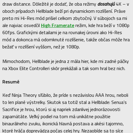
draw distance. Dôležité je dodať, že oba režimy
dosahujú
4K – v
oboch prípadoch Hellblade beží pri dynamickom rozlíšení. Práve
preto mi Hi-Res mód prišiel celkom zbytočný. V súbojoch sa mi
ale najviac osvedčil
High Framerate
režim, kde hra beží v 1080p
60fps. Grafickými detailami je na rovnakej úrovni ako Hi-Res
mód a dokonca má odomknuté rozlíšenie, takže občas môže hra
bežať v rozlíšení vyššom, než je 1080p.
Mimochodom, Hellblade je jedna z mála hier, kde mi zadné páčky
na Xbox Elite Controlleri skôr prekážali a tak som hral bez nich.
Resumé
Keď Ninja Theory sľúbilo, že príde s nezávislou AAA hrou, neboli
to len plané výstrelky. Skutok sa totiž stal a Hellblade: Senua’s
Sacrifice je hrou, ktorú si aj napriek zdanlivej jednorázovosti
zapamätáte. Veľký podiel na tom má unikátne použitie
binaurálneho zvuku, ikonická hlavná postava a akési tajomno,
ktoré hráča doprevádza počas celej hry. Nezaobíde sa to síce