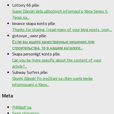
Lottery 66 píše:
Super článok! Veľa užitočných informácií o Xbox Series S.
Teraz sa...
binance skapa konto píše:
Thanks for sharing. I read many of your blog posts, cool,...
gotovye_uwsr píše:
Если вы ищете качественные решения для
строительства, то в нашем каталоге...
Skapa personligt konto píše:
Can you be more specific about the content of your
article?...
Subway Surfers píše:
Skvelý článok! Po prečítaní sa cítim oveľa lepšie
informovaný o Xbox...
Meta
Prihlásiť sa
Feed záznamov