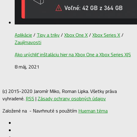
Aplikácie
/
Tipy a triky
/
Xbox One X
/
Xbox Series X
/
Zaujímavosti
Ako urýchliť inštaláciu hier na Xbox One a Xbox Series X|S
8 máj, 2021
(c) 2015-2020 Jaromír Miko, Roman Lipka. Všetky práva
vyhradené.
RSS
|
Zásady ochrany osobných údajov
Založené na
- Navrhnuté s použitím
Hueman téma