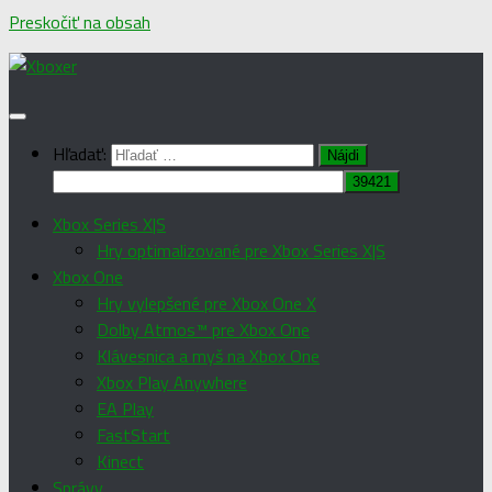
Preskočiť na obsah
Hľadať:
Xbox Series X|S
Hry optimalizované pre Xbox Series X|S
Xbox One
Hry vylepšené pre Xbox One X
Dolby Atmos™ pre Xbox One
Klávesnica a myš na Xbox One
Xbox Play Anywhere
EA Play
FastStart
Kinect
Správy