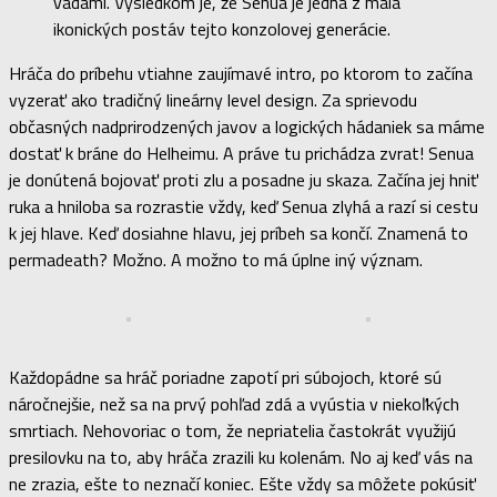
vadami. Výsledkom je, že Senua je jedna z mála
ikonických postáv tejto konzolovej generácie.
Hráča do príbehu vtiahne zaujímavé intro, po ktorom to začína
vyzerať ako tradičný lineárny level design. Za sprievodu
občasných nadprirodzených javov a logických hádaniek sa máme
dostať k bráne do Helheimu. A práve tu prichádza zvrat! Senua
je donútená bojovať proti zlu a posadne ju skaza. Začína jej hniť
ruka a hniloba sa rozrastie vždy, keď Senua zlyhá a razí si cestu
k jej hlave. Keď dosiahne hlavu, jej príbeh sa končí. Znamená to
permadeath? Možno. A možno to má úplne iný význam.
Každopádne sa hráč poriadne zapotí pri súbojoch, ktoré sú
náročnejšie, než sa na prvý pohľad zdá a vyústia v niekoľkých
smrtiach. Nehovoriac o tom, že nepriatelia častokrát využijú
presilovku na to, aby hráča zrazili ku kolenám. No aj keď vás na
ne zrazia, ešte to neznačí koniec. Ešte vždy sa môžete pokúsiť