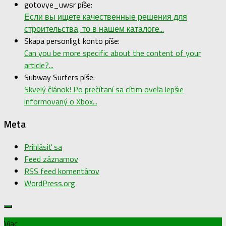
gotovye_uwsr píše:
Если вы ищете качественные решения для
строительства, то в нашем каталоге...
Skapa personligt konto píše:
Can you be more specific about the content of your
article?...
Subway Surfers píše:
Skvelý článok! Po prečítaní sa cítim oveľa lepšie
informovaný o Xbox...
Meta
Prihlásiť sa
Feed záznamov
RSS feed komentárov
WordPress.org
Viac