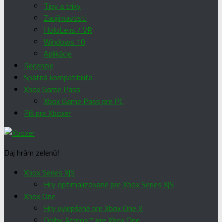
Tipy a triky
Zaujímavosti
HoloLens / VR
Windows 10
Aplikácie
Recenzie
Spätná kompatibilita
Xbox Game Pass
Xbox Game Pass pre PC
Píš pre Xboxer
Daj hrám zelenú!
Xbox Series X|S
Hry optimalizované pre Xbox Series X|S
Xbox One
Hry vylepšené pre Xbox One X
Dolby Atmos™ pre Xbox One