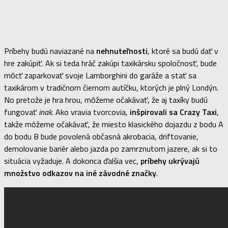
Príbehy budú naviazané na
nehnuteľnosti
, ktoré sa budú dať v
hre zakúpiť. Ak si teda hráč zakúpi taxikársku spoločnosť, bude
môcť zaparkovať svoje Lamborghini do garáže a stať sa
taxikárom v tradičnom čiernom autíčku, ktorých je plný Londýn.
No pretože je hra hrou, môžeme očakávať, že aj taxíky budú
fungovať
inak
. Ako vravia tvorcovia,
inšpirovali sa Crazy Taxi
,
takže môžeme očakávať, že miesto klasického dojazdu z bodu A
do bodu B bude povolená občasná akrobacia, driftovanie,
demolovanie bariér alebo jazda po zamrznutom jazere, ak si to
situácia vyžaduje. A dokonca ďalšia vec,
príbehy ukrývajú
množstvo odkazov na iné závodné značky
.