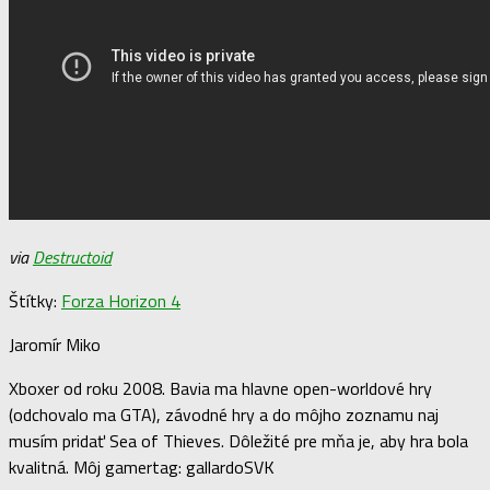
via
Destructoid
Štítky:
Forza Horizon 4
Jaromír Miko
Xboxer od roku 2008. Bavia ma hlavne open-worldové hry
(odchovalo ma GTA), závodné hry a do môjho zoznamu naj
musím pridať Sea of Thieves. Dôležité pre mňa je, aby hra bola
kvalitná. Môj gamertag: gallardoSVK