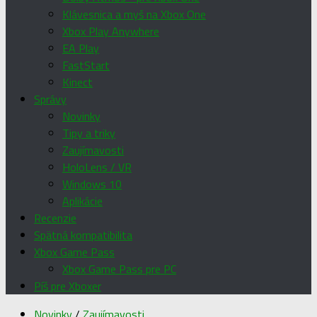
Klávesnica a myš na Xbox One
Xbox Play Anywhere
EA Play
FastStart
Kinect
Správy
Novinky
Tipy a triky
Zaujímavosti
HoloLens / VR
Windows 10
Aplikácie
Recenzie
Spätná kompatibilita
Xbox Game Pass
Xbox Game Pass pre PC
Píš pre Xboxer
Novinky
/
Zaujímavosti