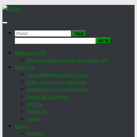
Preskočiť
na
obsah
Hľadať:
Xbox Series X|S
Hry optimalizované pre Xbox Series X|S
Xbox One
Hry vylepšené pre Xbox One X
Dolby Atmos™ pre Xbox One
Klávesnica a myš na Xbox One
Xbox Play Anywhere
EA Play
FastStart
Kinect
Správy
Novinky