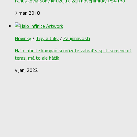
Fanúšikovia Sony kritizujú dizajn novej limitky PS4 Pro
7 mar, 2018
Novinky
/
Tipy a triky
/
Zaujímavosti
Halo Infinite kampaň si môžete zahrať v split-screene už
teraz, má to ale háčik
4 jan, 2022