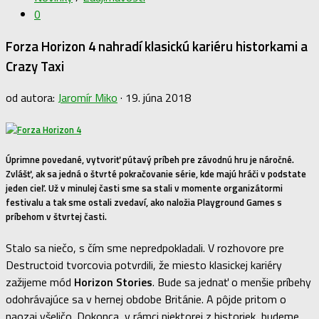
0
Forza Horizon 4 nahradí klasickú kariéru historkami a
Crazy Taxi
od autora:
Jaromír Miko
·
19. júna 2018
Úprimne povedané, vytvoriť pútavý príbeh pre závodnú hru je náročné.
Zvlášť, ak sa jedná o štvrté pokračovanie série, kde majú hráči v podstate
jeden cieľ. Už v minulej časti sme sa stali v momente organizátormi
festivalu a tak sme ostali zvedaví, ako naložia Playground Games s
príbehom v štvrtej časti.
Stalo sa niečo, s čím sme nepredpokladali. V rozhovore pre
Destructoid tvorcovia potvrdili, že miesto klasickej kariéry
zažijeme mód
Horizon Stories
. Bude sa jednať o menšie príbehy
odohrávajúce sa v hernej obdobe Británie. A pôjde pritom o
naozaj všeličo. Dokonca, v rámci niektorej z historiek, budeme