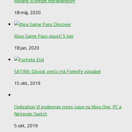
Mojang si prešiel rebrandingom
18 máj, 2020
Xbox Game Pass opustí 5 hier
18 jan, 2020
SATIRA: Dôvod, prečo má Forknife výpadok
15 okt, 2019
Civilization VI podporuje cross-save na Xbox One, PC a
Nintendo Switch
5 okt, 2019