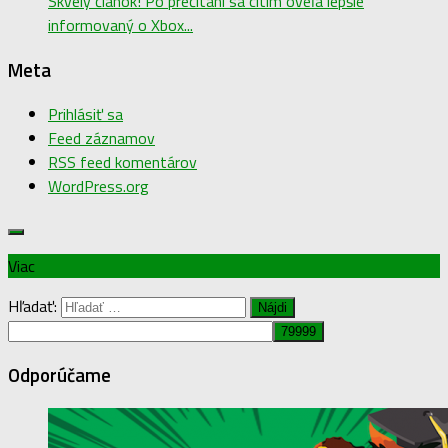
Skvelý článok! Po prečítaní sa cítim oveľa lepšie
informovaný o Xbox...
Meta
Prihlásiť sa
Feed záznamov
RSS feed komentárov
WordPress.org
Viac
Hľadať:
Odporúčame