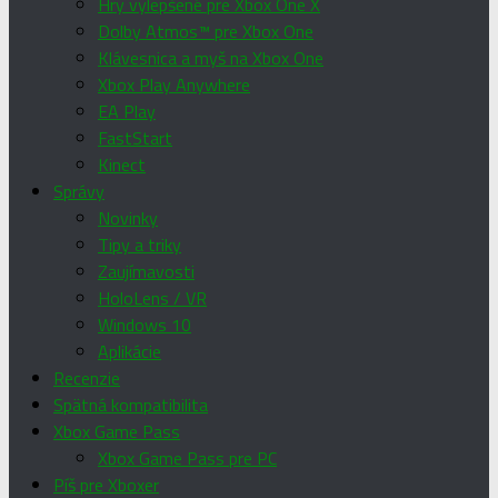
Hry vylepšené pre Xbox One X
Dolby Atmos™ pre Xbox One
Klávesnica a myš na Xbox One
Xbox Play Anywhere
EA Play
FastStart
Kinect
Správy
Novinky
Tipy a triky
Zaujímavosti
HoloLens / VR
Windows 10
Aplikácie
Recenzie
Spätná kompatibilita
Xbox Game Pass
Xbox Game Pass pre PC
Píš pre Xboxer