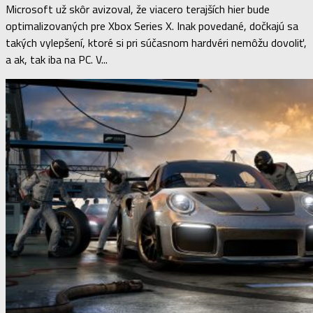
Microsoft už skôr avizoval, že viacero terajších hier bude
optimalizovaných pre Xbox Series X. Inak povedané, dočkajú sa
takých vylepšení, ktoré si pri súčasnom hardvéri nemôžu dovoliť,
a ak, tak iba na PC. V...