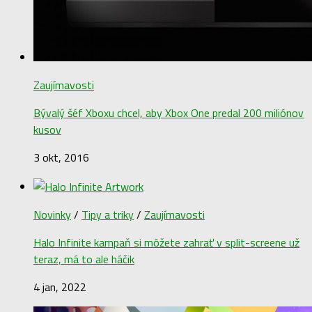
Zaujímavosti
Bývalý šéf Xboxu chcel, aby Xbox One predal 200 miliónov
kusov
3 okt, 2016
Novinky
/
Tipy a triky
/
Zaujímavosti
Halo Infinite kampaň si môžete zahrať v split-screene už
teraz, má to ale háčik
4 jan, 2022