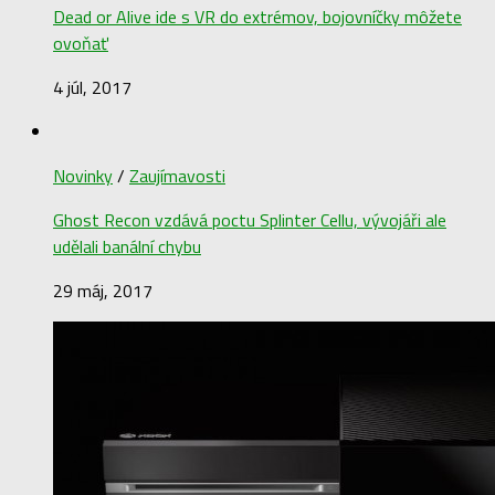
Dead or Alive ide s VR do extrémov, bojovníčky môžete
ovoňať
4 júl, 2017
Novinky
/
Zaujímavosti
Ghost Recon vzdává poctu Splinter Cellu, vývojáři ale
udělali banální chybu
29 máj, 2017