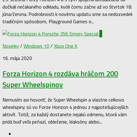
dočkali nečakaného odkladu, kvôli čomu začne až vo štvrtok 18.
júna/června. Podrobnosti k novému updatu sme sa nedozvedeli
tradičným spôsobom, Playground Games o...
2
Novinky
/
Windows 10
/
Xbox One X
16. mája 2020
Forza Horizon 4 rozdáva hráčom 200
Super Wheelspinov
Nemusím asi hovoriť, že Super Wheelspin a vlastne celkovo
wheelspiny sú vo Forze Horizon 4 jednou z najpotešujúcejších
aktivít. Totiž, za každý dostanete nejakú odmenu, ktorá vám
pridá buď veľa peňazí, oblečenie, klaksóny alebo...