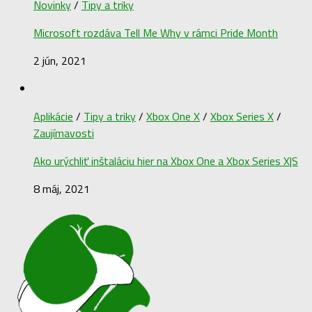
Novinky
/
Tipy a triky
Microsoft rozdáva Tell Me Why v rámci Pride Month
2 jún, 2021
Aplikácie
/
Tipy a triky
/
Xbox One X
/
Xbox Series X
/
Zaujímavosti
Ako urýchliť inštaláciu hier na Xbox One a Xbox Series X|S
8 máj, 2021