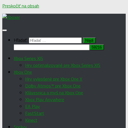
Preskočiť na obsah
Hľadať:
Xbox Series X|S
Hry optimalizované pre Xbox Series X|S
Xbox One
Hry vylepšené pre Xbox One X
Dolby Atmos™ pre Xbox One
Klávesnica a myš na Xbox One
Xbox Play Anywhere
EA Play
FastStart
Kinect
Správy