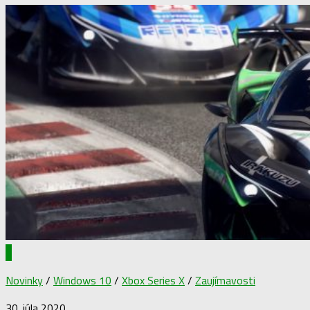
1
Novinky
/
Windows 10
/
Xbox Series X
/
Zaujímavosti
30. júla 2020