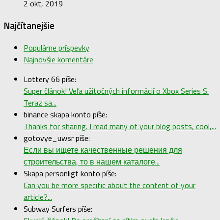
2 okt, 2019
Najčítanejšie
Populárne príspevky
Najnovšie komentáre
Lottery 66 píše:
Super článok! Veľa užitočných informácií o Xbox Series S.
Teraz sa...
binance skapa konto píše:
Thanks for sharing. I read many of your blog posts, cool,...
gotovye_uwsr píše:
Если вы ищете качественные решения для
строительства, то в нашем каталоге...
Skapa personligt konto píše:
Can you be more specific about the content of your
article?...
Subway Surfers píše: