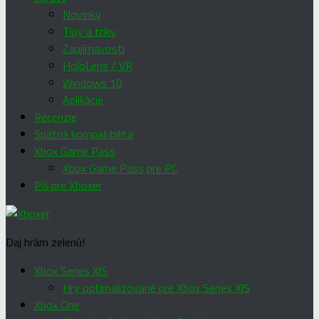
Novinky
Tipy a triky
Zaujímavosti
HoloLens / VR
Windows 10
Aplikácie
Recenzie
Spätná kompatibilita
Xbox Game Pass
Xbox Game Pass pre PC
Píš pre Xboxer
Daj hrám zelenú!
Xbox Series X|S
Hry optimalizované pre Xbox Series X|S
Xbox One