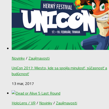
Novinky
/
Zaujímavosti
UniCon 2017: Miesto, kde sa spojila minulosť, súčasnosť a
budúcnosť
13 mar, 2017
HoloLens / VR
/
Novinky
/
Zaujímavosti