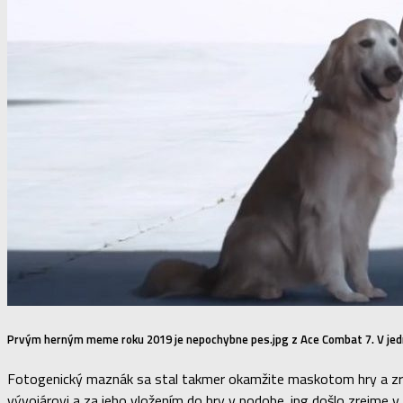
Prvým herným meme roku 2019 je nepochybne pes.jpg z Ace Combat 7. V jedne
Fotogenický maznák sa stal takmer okamžite maskotom hry a zrej
vývojárovi a za jeho vložením do hry v podobe .jpg došlo zrejme v 