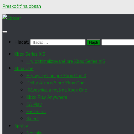
Preskočiť na obsah
Hľadať:
Xbox Series X|S
Hry optimalizované pre Xbox Series X|S
Xbox One
Hry vylepšené pre Xbox One X
Dolby Atmos™ pre Xbox One
Klávesnica a myš na Xbox One
Xbox Play Anywhere
EA Play
FastStart
Kinect
Správy
Novinky