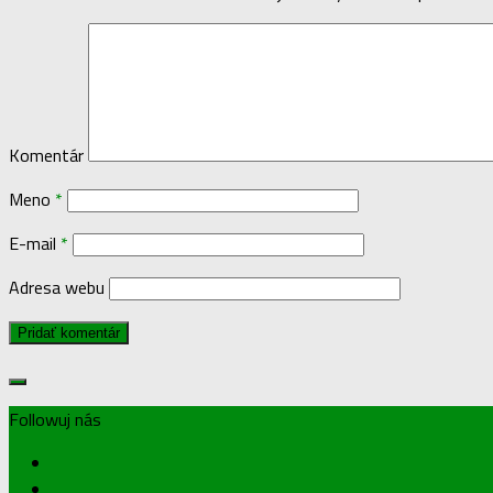
Komentár
Meno
*
E-mail
*
Adresa webu
Followuj nás