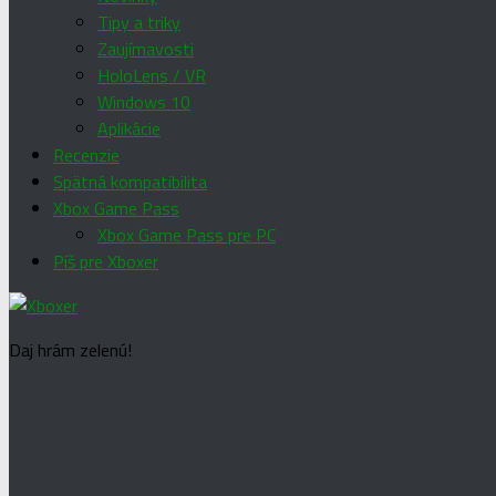
Tipy a triky
Zaujímavosti
HoloLens / VR
Windows 10
Aplikácie
Recenzie
Spätná kompatibilita
Xbox Game Pass
Xbox Game Pass pre PC
Píš pre Xboxer
Daj hrám zelenú!