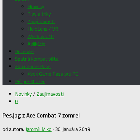
Novinky
Tipy a triky
Zaujímavosti
HoloLens / VR
Windows 10
Aplikácie
Recenzie
Spätná kompatibilita
Xbox Game Pass
Xbox Game Pass pre PC
Píš pre Xboxer
Novinky
/
Zaujímavosti
0
Pes.jpg z Ace Combat 7 zomrel
od autora:
Jaromír Miko
·
30. januára 2019