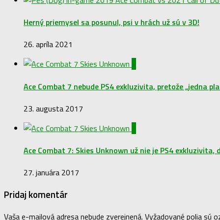
Herný priemysel sa posunul, psi v hrách už sú v 3D!
26. apríla 2021
0
Ace Combat 7 nebude PS4 exkluzivita, pretože „jedna pl
23. augusta 2017
0
Ace Combat 7: Skies Unknown už nie je PS4 exkluzivita, d
27. januára 2017
Pridaj komentár
Vaša e-mailová adresa nebude zverejnená.
Vyžadované polia sú 