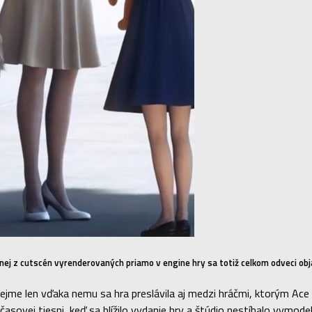
j z cutscén vyrenderovaných priamo v engine hry sa totiž celkom odveci obja
me len vďaka nemu sa hra preslávila aj medzi hráčmi, ktorým Ace 
časovej tiesni, keď sa blížilo vydanie hry a štúdio nestíhalo vymode