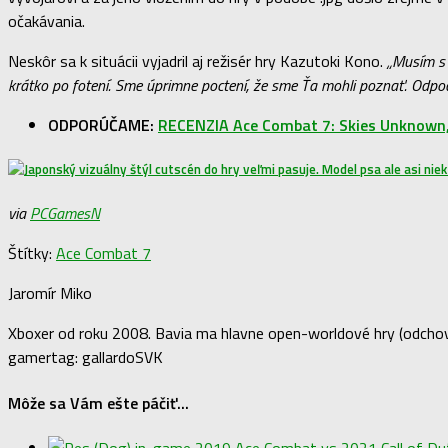
očakávania.
Neskôr sa k situácii vyjadril aj režisér hry Kazutoki Kono.
„Musím s 
krátko po fotení. Sme úprimne poctení, že sme Ťa mohli poznať. Odpočí
ODPORÚČAME:
RECENZIA Ace Combat 7: Skies Unknown,
via
PCGamesN
Štítky:
Ace Combat 7
Jaromír Miko
Xboxer od roku 2008. Bavia ma hlavne open-worldové hry (odchova
gamertag: gallardoSVK
Môže sa Vám ešte páčiť...