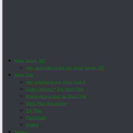
Xbox Series X|S
Hry optimalizované pre Xbox Series X|S
Xbox One
Hry vylepšené pre Xbox One X
Dolby Atmos™ pre Xbox One
Klávesnica a myš na Xbox One
Xbox Play Anywhere
EA Play
FastStart
Kinect
Správy