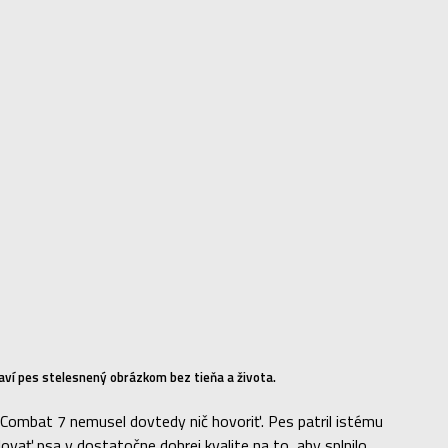
ví pes stelesnený obrázkom bez tieňa a života.
Combat 7 nemusel dovtedy nič hovoriť. Pes patril istému
lovať psa v dostatočne dobrej kvalite na to, aby splnilo