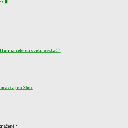
atforma celému svetu nestačí“
orazí aj na Xbox
označené
*