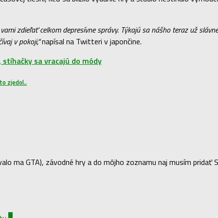
vami zdieľať celkom depresívne správy. Týkajú sa nášho teraz už slávne
vaj v pokoji,“
napísal na Twitteri v japončine.
 stíhačky sa vracajú do módy
lo ma GTA), závodné hry a do môjho zoznamu naj musím pridať Sea 
0