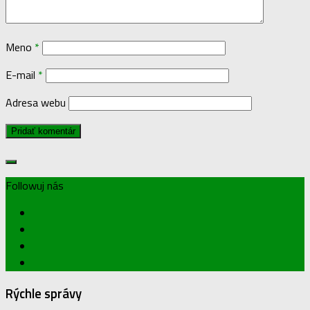
Meno
*
E-mail
*
Adresa webu
Followuj nás
Rýchle správy