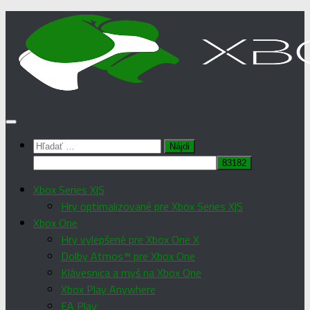
Preskočiť
na
obsah
Hľadať:
Xbox Series X|S
Hry optimalizované pre Xbox Series X|S
Xbox One
Hry vylepšené pre Xbox One X
Dolby Atmos™ pre Xbox One
Klávesnica a myš na Xbox One
Xbox Play Anywhere
EA Play