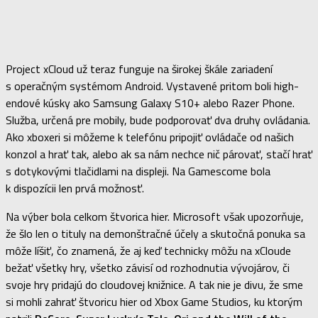
Project xCloud už teraz funguje na širokej škále zariadení
s operačným systémom Android. Vystavené pritom boli high-
endové kúsky ako Samsung Galaxy S10+ alebo Razer Phone.
Služba, určená pre mobily, bude podporovať dva druhy ovládania.
Ako xboxeri si môžeme k telefónu pripojiť ovládače od našich
konzol a hrať tak, alebo ak sa nám nechce nič párovať, stačí hrať
s dotykovými tlačidlami na displeji. Na Gamescome bola
k dispozícii len prvá možnosť.
Na výber bola celkom štvorica hier. Microsoft však upozorňuje,
že šlo len o tituly na demonštračné účely a skutočná ponuka sa
môže líšiť, čo znamená, že aj keď technicky môžu na xCloude
bežať všetky hry, všetko závisí od rozhodnutia vývojárov, či
svoje hry pridajú do cloudovej knižnice. A tak nie je divu, že sme
si mohli zahrať štvoricu hier od Xbox Game Studios, ku ktorým