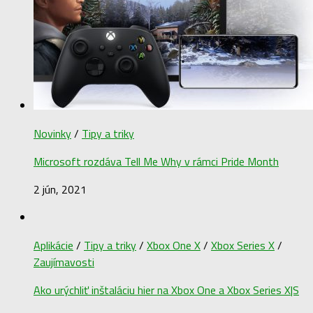
Novinky
/
Tipy a triky
Microsoft rozdáva Tell Me Why v rámci Pride Month
2 jún, 2021
Aplikácie
/
Tipy a triky
/
Xbox One X
/
Xbox Series X
/
Zaujímavosti
Ako urýchliť inštaláciu hier na Xbox One a Xbox Series X|S