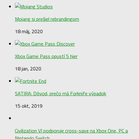
Mojang si prešiel rebrandingom
18 máj, 2020
Xbox Game Pass opustí 5 hier
18 jan, 2020
SATIRA: Dôvod, prečo má Forknife výpadok
15 okt, 2019
Civilization VI podporuje cross-save na Xbox One, PC a
Nintendo Switch