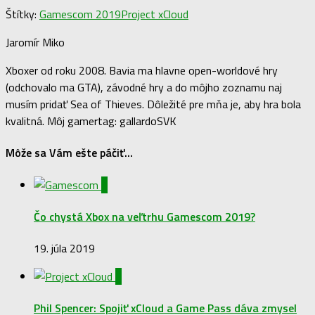
Štítky:
Gamescom 2019
Project xCloud
Jaromír Miko
Xboxer od roku 2008. Bavia ma hlavne open-worldové hry
(odchovalo ma GTA), závodné hry a do môjho zoznamu naj
musím pridať Sea of Thieves. Dôležité pre mňa je, aby hra bola
kvalitná. Môj gamertag: gallardoSVK
Môže sa Vám ešte páčiť...
0
Čo chystá Xbox na veľtrhu Gamescom 2019?
19. júla 2019
0
Phil Spencer: Spojiť xCloud a Game Pass dáva zmysel