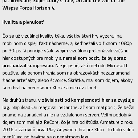
patrili
ReCore
,
Super Lucky’s Tale
,
Ori and the Will of the
Wisps
a
Forza Horizon 4
.
Kvalita a plynulosť
Čo sa už vizuálnej kvality týka, všetky štyri hry vyzerali na
mobilnom displeji fakt nádherne, aj keď bežali vo fixnom 1080p
pri 30fps. V princípe však svojim vizuálom prekonávali väčšinu
hier dostupných pre mobily a
nemal som pocit, že by obraz
prechádzal kompresiou
. Nie je jasné, akú metódu Microsoft
používa, ale behom hrania som na obrazovkách nezaznamenal
žiadne artefakty alebo štvorce. Skrátka, mal som dojem, akoby
som hral na prenosnom Xboxe a nie cez cloud.
Na druhú stranu,
v závislosti od komplexnosti hier sa zvyšuje
lag
. Napríklad Ori reagoval instantne, až som mal pocit, že bežal
priamo na zariadení a nie na vzdialenom serveri. Veľmi podobný
dojem som mal aj z ReCore, čo je hra od štúdia Armature z roku
2016 a zároveň prvá Play Anywhere hra pre Xbox. Tu bolo vidno
menší lag, no bavíme sa o nepatrnom lagu.