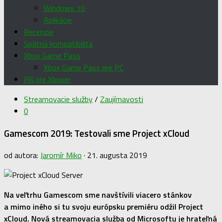
Windows 10
Aplikácie
Recenzie
Spätná kompatibilita
Xbox Game Pass
Xbox Game Pass pre PC
Píš pre Xboxer
Streamovacie služby
/
Zaujímavosti
0
Gamescom 2019: Testovali sme Project xCloud
od autora:
Jaromír Miko
·
21. augusta 2019
Na veľtrhu Gamescom sme navštívili viacero stánkov
a mimo iného si tu svoju európsku premiéru odžil Project
xCloud. Nová streamovacia služba od Microsoftu je hrateľná