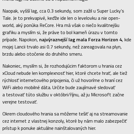
Naopak, vyšší lag, cca 0.3 sekundy, som zažil u Super Lucky’s
Tale. Je to prekvapivé, keďže ide len o levelovku a nie open-
world, aký ponúka ReCore. Hra má však o niečo kvalitnejšiu
grafiku a myslím si, že práve to bol kameň úrazu v tomto
prípade. Napokon,
najvýraznejší lag mala Forza Horizon 4
, kde
mojej Lancii trvalo asi 0.7 sekundy, než zareagovala na plyn,
brzdu alebo otočenie do druhého smeru.
Nakoniec, myslím si, že rozhodujúcim faktorom u hrania cez
xCloud nebude len komplexnosť hier, ktoré chcete hrať, ale tiež
rýchlosť internetového pripojenia, či už hovoríme o hraní cez
WiFi alebo mobilné dáta. Určite bude zaujímavé sledovať
a testovať túto službu v októbri/říjnu, až ju Microsoft začne
verejne testovať.
Okrem cloudového hrania sa môžeme tešiť aj na streamovanie
cez internet z vlastnej konzoly, ktoré by nám malo zabezpečiť
prístup k ponuke aktuálne nainštalovaných hier.