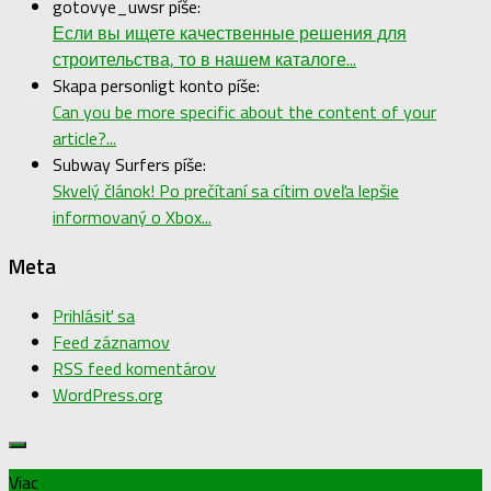
gotovye_uwsr píše:
Если вы ищете качественные решения для
строительства, то в нашем каталоге...
Skapa personligt konto píše:
Can you be more specific about the content of your
article?...
Subway Surfers píše:
Skvelý článok! Po prečítaní sa cítim oveľa lepšie
informovaný o Xbox...
Meta
Prihlásiť sa
Feed záznamov
RSS feed komentárov
WordPress.org
Viac