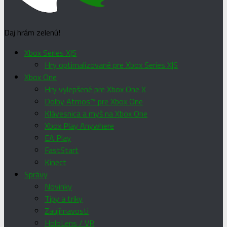
Daj hrám zelenú!
Xbox Series X|S
Hry optimalizované pre Xbox Series X|S
Xbox One
Hry vylepšené pre Xbox One X
Dolby Atmos™ pre Xbox One
Klávesnica a myš na Xbox One
Xbox Play Anywhere
EA Play
FastStart
Kinect
Správy
Novinky
Tipy a triky
Zaujímavosti
HoloLens / VR