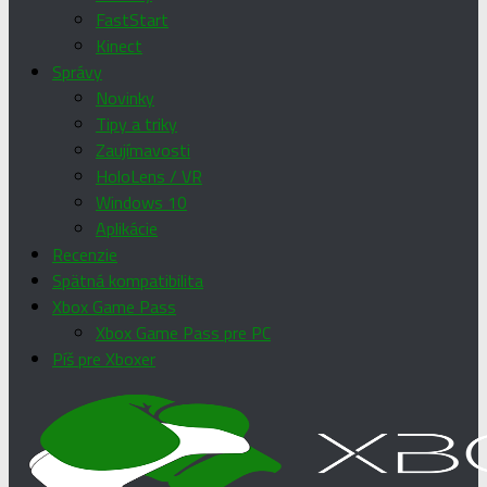
FastStart
Kinect
Správy
Novinky
Tipy a triky
Zaujímavosti
HoloLens / VR
Windows 10
Aplikácie
Recenzie
Spätná kompatibilita
Xbox Game Pass
Xbox Game Pass pre PC
Píš pre Xboxer