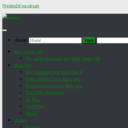
Preskočiť na obsah
Hľadať:
Xbox Series X|S
Hry optimalizované pre Xbox Series X|S
Xbox One
Hry vylepšené pre Xbox One X
Dolby Atmos™ pre Xbox One
Klávesnica a myš na Xbox One
Xbox Play Anywhere
EA Play
FastStart
Kinect
Správy
Novinky