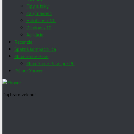
Tipy a triky
Zaujímavosti
HoloLens / VR
Windows 10
Aplikácie
Recenzie
Spätná kompatibilita
Xbox Game Pass
Xbox Game Pass pre PC
Píš pre Xboxer
Daj hrám zelenú!