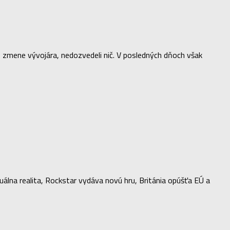
 zmene vývojára, nedozvedeli nič. V posledných dňoch však
tuálna realita, Rockstar vydáva novú hru, Británia opúšťa EÚ a