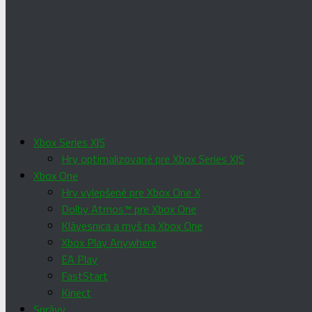
Xbox Series X|S
Hry optimalizované pre Xbox Series X|S
Xbox One
Hry vylepšené pre Xbox One X
Dolby Atmos™ pre Xbox One
Klávesnica a myš na Xbox One
Xbox Play Anywhere
EA Play
FastStart
Kinect
Správy