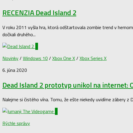
RECENZIA Dead Island 2
V roku 2011 vyšla hra, ktorá odštartovala zombie trend v hernom
dočkali druhého...
1
Novinky
/
Windows 10
/
Xbox One X
/
Xbox Series X
6. júna 2020
Dead Island 2 prototyp unikol na internet: O
Nalejme si čistého vína. Tomu, že ešte niekedy uvidíme zábery z De
0
Rýchle správy