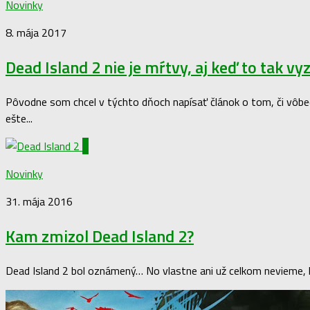
Novinky
8. mája 2017
Dead Island 2 nie je mŕtvy, aj keď to tak vy
Pôvodne som chcel v týchto dňoch napísať článok o tom, či vôbec 
ešte...
0
Novinky
31. mája 2016
Kam zmizol Dead Island 2?
Dead Island 2 bol oznámený… No vlastne ani už celkom nevieme, ked