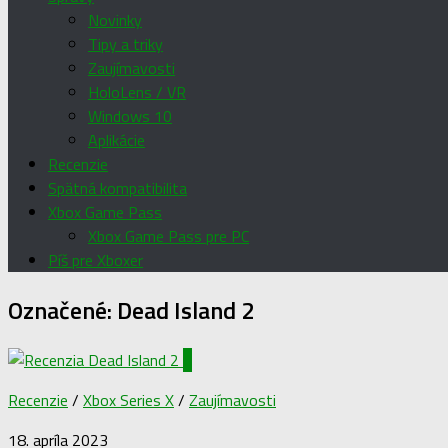
Novinky
Tipy a triky
Zaujímavosti
HoloLens / VR
Windows 10
Aplikácie
Recenzie
Spätná kompatibilita
Xbox Game Pass
Xbox Game Pass pre PC
Píš pre Xboxer
Označené:
Dead Island 2
0
Recenzie
/
Xbox Series X
/
Zaujímavosti
18. apríla 2023