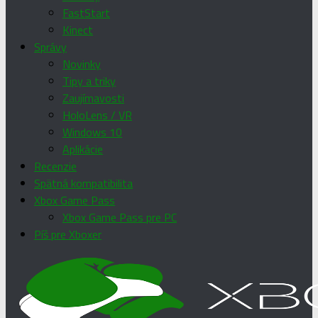
FastStart
Kinect
Správy
Novinky
Tipy a triky
Zaujímavosti
HoloLens / VR
Windows 10
Aplikácie
Recenzie
Spätná kompatibilita
Xbox Game Pass
Xbox Game Pass pre PC
Píš pre Xboxer