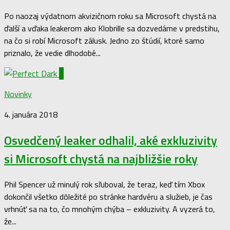
Po naozaj výdatnom akvizičnom roku sa Microsoft chystá na
ďalší a vďaka leakerom ako Klobrille sa dozvedáme v predstihu,
na čo si robí Microsoft zálusk. Jedno zo štúdií, ktoré samo
priznalo, že vedie dlhodobé...
1
Novinky
4. januára 2018
Osvedčený leaker odhalil, aké exkluzivity
si Microsoft chystá na najbližšie roky
Phil Spencer už minulý rok sľuboval, že teraz, keď tím Xbox
dokončil všetko dôležité po stránke hardvéru a služieb, je čas
vrhnúť sa na to, čo mnohým chýba – exkluzivity. A vyzerá to,
že...