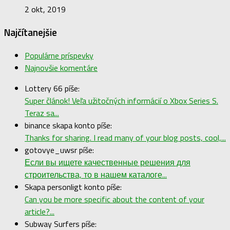
2 okt, 2019
Najčítanejšie
Populárne príspevky
Najnovšie komentáre
Lottery 66 píše:
Super článok! Veľa užitočných informácií o Xbox Series S.
Teraz sa...
binance skapa konto píše:
Thanks for sharing. I read many of your blog posts, cool,...
gotovye_uwsr píše:
Если вы ищете качественные решения для
строительства, то в нашем каталоге...
Skapa personligt konto píše:
Can you be more specific about the content of your
article?...
Subway Surfers píše: