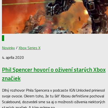
1
Novinky
/
Xbox Series X
4. apríla 2020
Phil Spencer hovorí o oživení starých Xbox
značiek
Dlhý rozhovor Phila Spencera v podcaste IGN Unlocked priniesol
svoje ovocie. Okrem toho, že tu šéf Xboxu definitívne pochoval
Scalebound, dozvedeli sme sa aj o možnosti oživenia niektorých
starých značiek. A tým máme na...