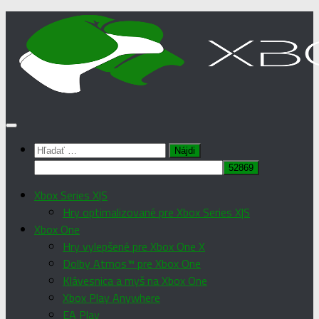
Preskočiť
na
obsah
Hľadať:
Xbox Series X|S
Hry optimalizované pre Xbox Series X|S
Xbox One
Hry vylepšené pre Xbox One X
Dolby Atmos™ pre Xbox One
Klávesnica a myš na Xbox One
Xbox Play Anywhere
EA Play