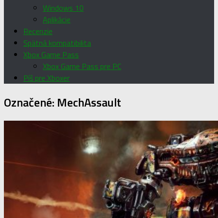
Windows 10
Aplikácie
Recenzie
Spätná kompatibilita
Xbox Game Pass
Xbox Game Pass pre PC
Píš pre Xboxer
Označené:
MechAssault