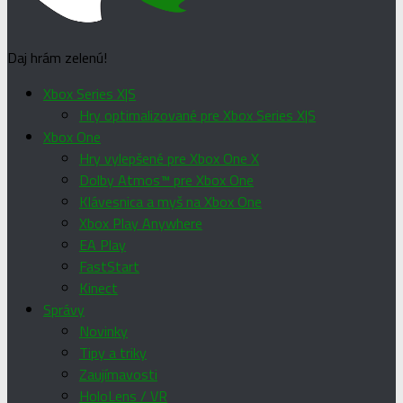
Daj hrám zelenú!
Xbox Series X|S
Hry optimalizované pre Xbox Series X|S
Xbox One
Hry vylepšené pre Xbox One X
Dolby Atmos™ pre Xbox One
Klávesnica a myš na Xbox One
Xbox Play Anywhere
EA Play
FastStart
Kinect
Správy
Novinky
Tipy a triky
Zaujímavosti
HoloLens / VR