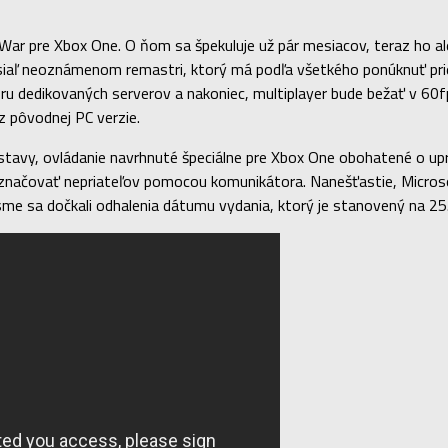
 War pre Xbox One. O ňom sa špekuluje už pár mesiacov, teraz ho 
osiaľ neoznámenom remastri, ktorý má podľa všetkého ponúknuť pri
oru dedikovaných serverov a nakoniec, multiplayer bude bežať v 6
z pôvodnej PC verzie.
tavy, ovládanie navrhnuté špeciálne pre Xbox One obohatené o upra
označovať nepriateľov pomocou komunikátora. Nanešťastie, Microsof
sme sa dočkali odhalenia dátumu vydania, ktorý je stanovený na 2