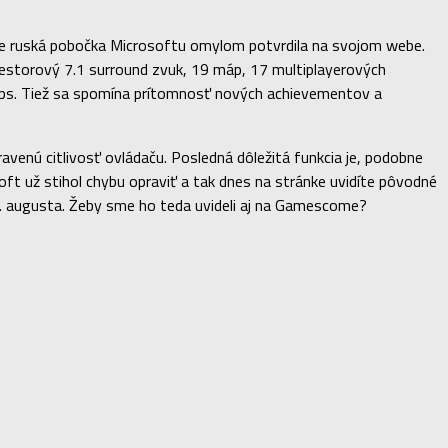
ale ruská pobočka Microsoftu omylom potvrdila na svojom webe.
estorový 7.1 surround zvuk, 19 máp, 17 multiplayerových
0fps. Tiež sa spomína prítomnosť nových achievementov a
venú citlivosť ovládaču. Posledná dôležitá funkcia je, podobne
t už stihol chybu opraviť a tak dnes na stránke uvidíte pôvodné
5. augusta. Žeby sme ho teda uvideli aj na Gamescome?