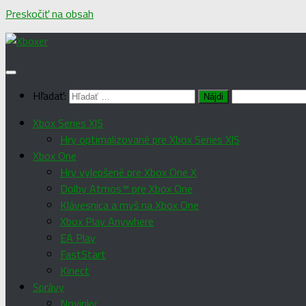
Preskočiť na obsah
Hľadať:
Xbox Series X|S
Hry optimalizované pre Xbox Series X|S
Xbox One
Hry vylepšené pre Xbox One X
Dolby Atmos™ pre Xbox One
Klávesnica a myš na Xbox One
Xbox Play Anywhere
EA Play
FastStart
Kinect
Správy
Novinky