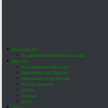
Xbox Series X|S
Hry optimalizované pre Xbox Series X|S
Xbox One
Hry vylepšené pre Xbox One X
Dolby Atmos™ pre Xbox One
Klávesnica a myš na Xbox One
Xbox Play Anywhere
EA Play
FastStart
Kinect
Správy