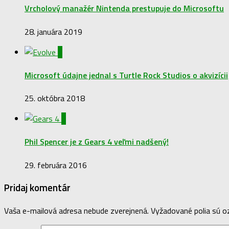
Vrcholový manažér Nintenda prestupuje do Microsoftu
28. januára 2019
0
Microsoft údajne jednal s Turtle Rock Studios o akvizícii
25. októbra 2018
0
Phil Spencer je z Gears 4 veľmi nadšený!
29. februára 2016
Pridaj komentár
Vaša e-mailová adresa nebude zverejnená.
Vyžadované polia sú 