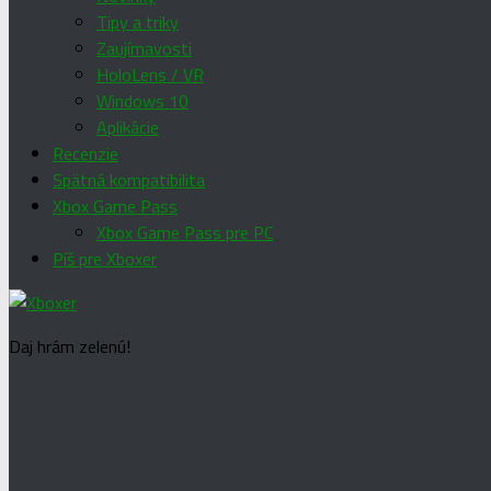
Tipy a triky
Zaujímavosti
HoloLens / VR
Windows 10
Aplikácie
Recenzie
Spätná kompatibilita
Xbox Game Pass
Xbox Game Pass pre PC
Píš pre Xboxer
Daj hrám zelenú!