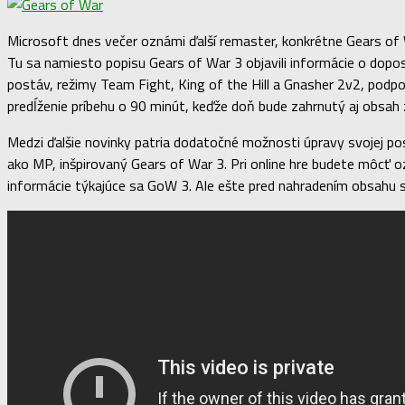
Microsoft dnes večer oznámi ďalší remaster, konkrétne Gears of
Tu sa namiesto popisu Gears of War 3 objavili informácie o dop
postáv, režimy Team Fight, King of the Hill a Gnasher 2v2, podp
predĺženie príbehu o 90 minút, keďže doň bude zahrnutý aj obsah 
Medzi ďalšie novinky patria dodatočné možnosti úpravy svojej pos
ako MP, inšpirovaný Gears of War 3. Pri online hre budete môcť 
informácie týkajúce sa GoW 3. Ale ešte pred nahradením obsahu 