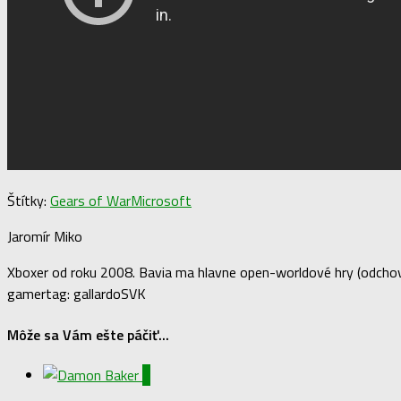
Štítky:
Gears of War
Microsoft
Jaromír Miko
Xboxer od roku 2008. Bavia ma hlavne open-worldové hry (odchova
gamertag: gallardoSVK
Môže sa Vám ešte páčiť...
2