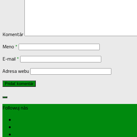
Komentár
Meno
*
E-mail
*
Adresa webu
Followuj nás