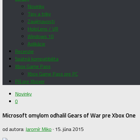
Novinky
Tipy a triky
Zaujímavosti
HoloLens / VR
Windows 10
Aplikácie
Recenzie
Spätná kompatibilita
Xbox Game Pass
Xbox Game Pass pre PC
Píš pre Xboxer
Novinky
0
Microsoft omylom odhalil Gears of War pre Xbox One
od autora:
Jaromír Miko
·
15. júna 2015