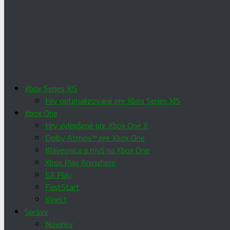
Xbox Series X|S
Hry optimalizované pre Xbox Series X|S
Xbox One
Hry vylepšené pre Xbox One X
Dolby Atmos™ pre Xbox One
Klávesnica a myš na Xbox One
Xbox Play Anywhere
EA Play
FastStart
Kinect
Správy
Novinky