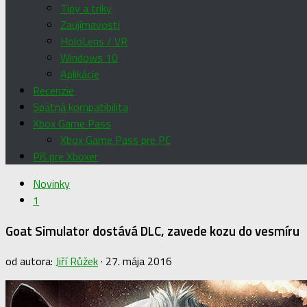
Tipy a triky
Zaujímavosti
HoloLens / VR
Windows 10
Aplikácie
Recenzie
Spätná kompatibilita
Xbox Game Pass
Xbox Game Pass pre PC
Píš pre Xboxer
Novinky
1
Goat Simulator dostává DLC, zavede kozu do vesmíru
od autora:
Jiří Růžek
·
27. mája 2016