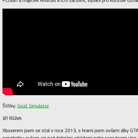
PCčkáři a majitelé Android a iOS zařízení, vydání pro konzole ozn
Štítky:
Goat Simulator
Jiří Růžek
Xboxerem jsem se stal v roce 2013, s hrami jsem ovšem díky GTA: 
nepohrdnu ovšem ani nad dobrými arkádami nebo rage hrami jako NH