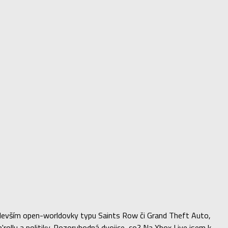
především open-worldovky typu Saints Row či Grand Theft Auto,
ollu a politiky. Pozoruhodná dvojice, co? Na Xbox Live jsem k