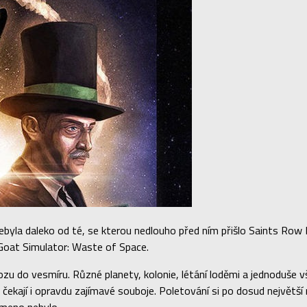
byla daleko od té, se kterou nedlouho před ním přišlo Saints Row IV
Goat Simulator: Waste of Space.
u do vesmíru. Různé planety, kolonie, létání loděmi a jednoduše vš
 čekají i opravdu zajímavé souboje. Poletování si po dosud největš