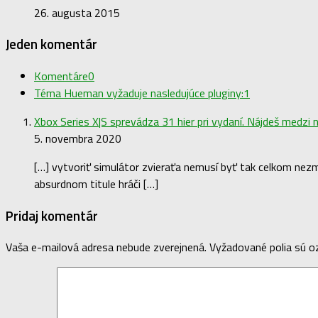
26. augusta 2015
Jeden komentár
Komentáre
0
Téma Hueman vyžaduje nasledujúce pluginy:
1
Xbox Series X|S sprevádza 31 hier pri vydaní. Nájdeš medzi n
5. novembra 2020
[…] vytvoriť simulátor zvieraťa nemusí byť tak celkom ne
absurdnom titule hráči […]
Pridaj komentár
Vaša e-mailová adresa nebude zverejnená.
Vyžadované polia sú 