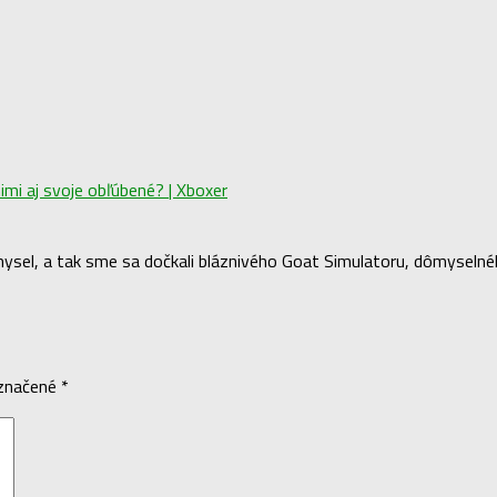
imi aj svoje obľúbené? | Xboxer
zmysel, a tak sme sa dočkali bláznivého Goat Simulatoru, dômysel
označené
*