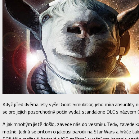
Když před dvěma lety vyšel Goat Simulator, jeho míra absurdity ne
se pro jejich pozoruhodný počin vydat standalone DLC s názvem 
A jak mnohým jistě došlo, zavede nás do vesmíru. Tedy, zavede koz
možné. Jedná se přitom o jakousi parodii na Star Wars a hráče tak