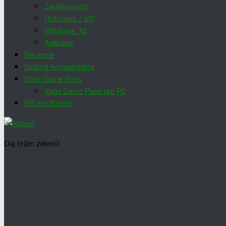
Zaujímavosti
HoloLens / VR
Windows 10
Aplikácie
Recenzie
Spätná kompatibilita
Xbox Game Pass
Xbox Game Pass pre PC
Píš pre Xboxer
Daj hrám zelenú!