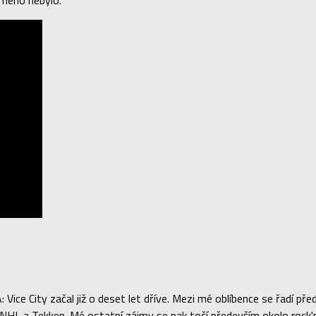
ámeno nebylo.
Vice City začal již o deset let dříve. Mezi mé oblíbence se řadí 
L a Tekken. Mé ostatní zájmy se pak točí především okolo rock'n'r