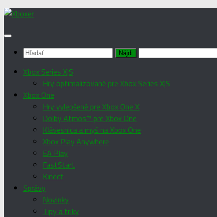
Preskočiť
na
obsah
Hľadať:
Xbox Series X|S
Hry optimalizované pre Xbox Series X|S
Xbox One
Hry vylepšené pre Xbox One X
Dolby Atmos™ pre Xbox One
Klávesnica a myš na Xbox One
Xbox Play Anywhere
EA Play
FastStart
Kinect
Správy
Novinky
Tipy a triky