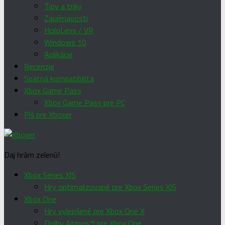
Tipy a triky
Zaujímavosti
HoloLens / VR
Windows 10
Aplikácie
Recenzie
Spätná kompatibilita
Xbox Game Pass
Xbox Game Pass pre PC
Píš pre Xboxer
Daj hrám zelenú!
Xbox Series X|S
Hry optimalizované pre Xbox Series X|S
Xbox One
Hry vylepšené pre Xbox One X
Dolby Atmos™ pre Xbox One