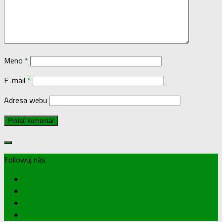
Meno
*
E-mail
*
Adresa webu
Followuj nás