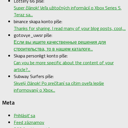
Lottery 66 píše:
Super článok! Veľa užitočných informácií o Xbox Series S.
Teraz sa...
binance skapa konto píše:
Thanks for sharing. I read many of your blog posts, cool,...
gotovye_uwsr píše:
Если вы ищете качественные решения для
строительства, то в нашем каталоге...
Skapa personligt konto píše:
Can you be more specific about the content of your
article?...
Subway Surfers píše:
Skvelý článok! Po prečítaní sa cítim oveľa lepšie
informovaný o Xbox...
Meta
Prihlásiť sa
Feed záznamov