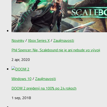
Novinky
/
Xbox Series X
/
Zaujímavosti
Phil Spencer: Nie, Scalebound nie je ani nebude vo vývoji
2 apr, 2020
Windows 10
/
Zaujímavosti
DOOM 2 prejdený na 100% po 24 rokoch
1 sep, 2018