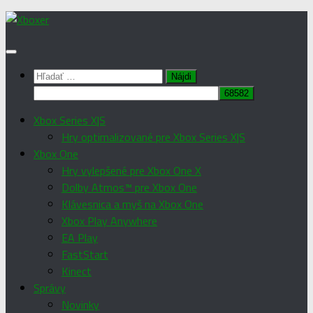
Preskočiť
na
obsah
Hľadať:
Xbox Series X|S
Hry optimalizované pre Xbox Series X|S
Xbox One
Hry vylepšené pre Xbox One X
Dolby Atmos™ pre Xbox One
Klávesnica a myš na Xbox One
Xbox Play Anywhere
EA Play
FastStart
Kinect
Správy
Novinky