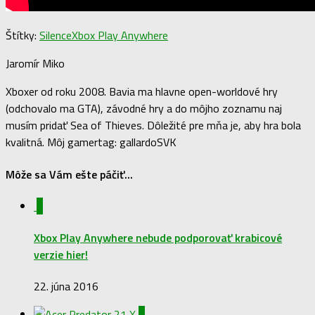
Štítky:
Silence
Xbox Play Anywhere
Jaromír Miko
Xboxer od roku 2008. Bavia ma hlavne open-worldové hry
(odchovalo ma GTA), závodné hry a do môjho zoznamu naj
musím pridať Sea of Thieves. Dôležité pre mňa je, aby hra bola
kvalitná. Môj gamertag: gallardoSVK
Môže sa Vám ešte páčiť...
0
Xbox Play Anywhere nebude podporovať krabicové
verzie hier!
22. júna 2016
0