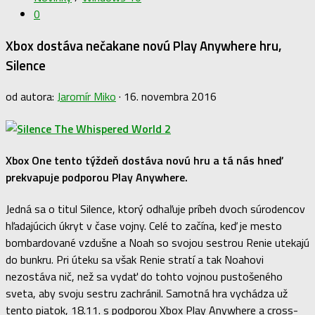
0
Xbox dostáva nečakane novú Play Anywhere hru,
Silence
od autora:
Jaromír Miko
·
16. novembra 2016
Xbox One tento týždeň dostáva novú hru a tá nás hneď
prekvapuje podporou Play Anywhere.
Jedná sa o titul Silence, ktorý odhaľuje príbeh dvoch súrodencov
hľadajúcich úkryt v čase vojny. Celé to začína, keď je mesto
bombardované vzdušne a Noah so svojou sestrou Renie utekajú
do bunkru. Pri úteku sa však Renie stratí a tak Noahovi
nezostáva nič, než sa vydať do tohto vojnou pustošeného
sveta, aby svoju sestru zachránil. Samotná hra vychádza už
tento piatok, 18.11. s podporou Xbox Play Anywhere a cross-