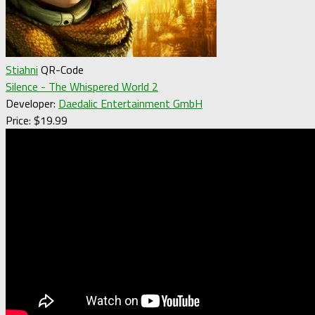
Stiahni
QR-Code
Silence - The Whispered World 2
Developer:
Daedalic Entertainment GmbH
Price:
$19.99