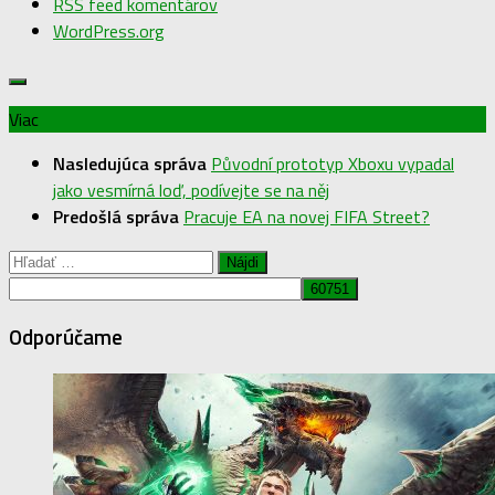
RSS feed komentárov
WordPress.org
Viac
Nasledujúca správa
Původní prototyp Xboxu vypadal
jako vesmírná loď, podívejte se na něj
Predošlá správa
Pracuje EA na novej FIFA Street?
Hľadať:
Odporúčame