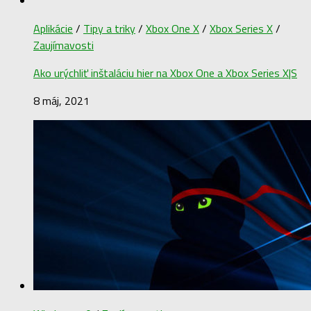
Aplikácie
/
Tipy a triky
/
Xbox One X
/
Xbox Series X
/
Zaujímavosti
Ako urýchliť inštaláciu hier na Xbox One a Xbox Series X|S
8 máj, 2021