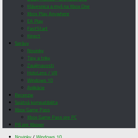
Klávesnica a myš na Xbox One
Xbox Play Anywhere
EA Play
FastStart
Kinect
Správy
Novinky
Tipy a triky
Zaujímavosti
HoloLens / VR
Windows 10
Aplikácie
Recenzie
Spätná kompatibilita
Xbox Game Pass
Xbox Game Pass pre PC
Píš pre Xboxer
Novinky
/
Windows 10