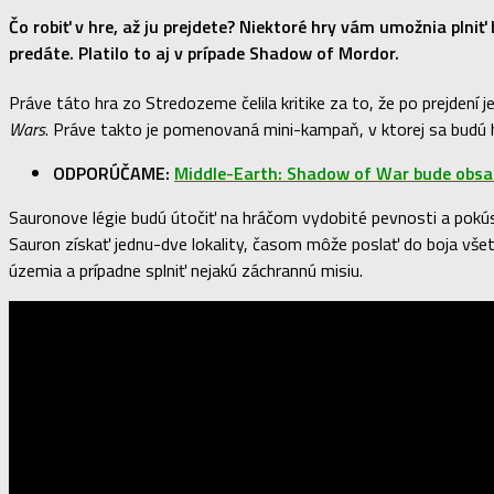
Čo robiť v hre, až ju prejdete? Niektoré hry vám umožnia plniť
predáte. Platilo to aj v prípade Shadow of Mordor.
Práve táto hra zo Stredozeme čelila kritike za to, že po prejdení
Wars
. Práve takto je pomenovaná mini-kampaň, v ktorej sa budú hr
ODPORÚČAME:
Middle-Earth: Shadow of War bude obsa
Sauronove légie budú útočiť na hráčom vydobité pevnosti a pokúsi
Sauron získať jednu-dve lokality, časom môže poslať do boja všetk
územia a prípadne splniť nejakú záchrannú misiu.