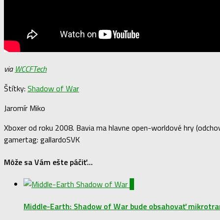
via
WCCFTech
Štítky:
Shadow of War
Jaromír Miko
Xboxer od roku 2008. Bavia ma hlavne open-worldové hry (odchova
gamertag: gallardoSVK
Môže sa Vám ešte páčiť...
0
Middle-Earth: Shadow of War bude obsahovať mikrotra