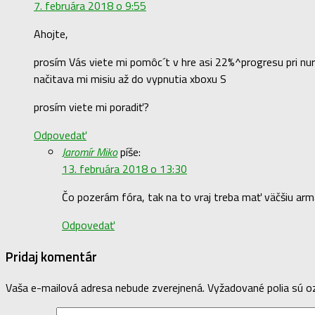
7. februára 2018 o 9:55
Ahojte,
prosím Vás viete mi pomôc´t v hre asi 22%^progresu pri nu
načitava mi misiu až do vypnutia xboxu S
prosím viete mi poradiť?
Odpovedať
Jaromír Miko
píše:
13. februára 2018 o 13:30
Čo pozerám fóra, tak na to vraj treba mať väčšiu ar
Odpovedať
Pridaj komentár
Vaša e-mailová adresa nebude zverejnená.
Vyžadované polia sú 