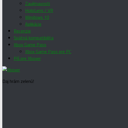
Zaujímavosti
HoloLens / VR
Windows 10
Aplikácie
Recenzie
Spätná kompatibilita
Xbox Game Pass
Xbox Game Pass pre PC
Píš pre Xboxer
Daj hrám zelenú!