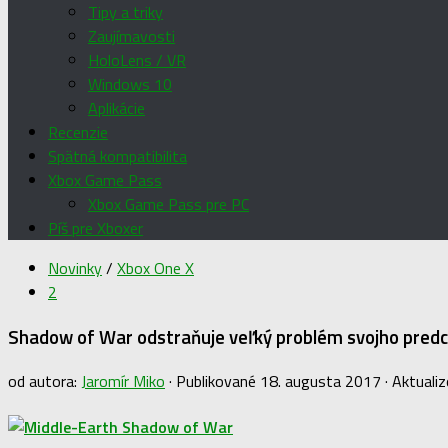
Tipy a triky
Zaujímavosti
HoloLens / VR
Windows 10
Aplikácie
Recenzie
Spätná kompatibilita
Xbox Game Pass
Xbox Game Pass pre PC
Píš pre Xboxer
Novinky
/
Xbox One X
2
Shadow of War odstraňuje veľký problém svojho pred
od autora:
Jaromír Miko
· Publikované
18. augusta 2017
· Aktuali