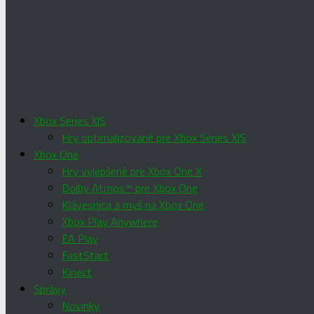
Xbox Series X|S
Hry optimalizované pre Xbox Series X|S
Xbox One
Hry vylepšené pre Xbox One X
Dolby Atmos™ pre Xbox One
Klávesnica a myš na Xbox One
Xbox Play Anywhere
EA Play
FastStart
Kinect
Správy
Novinky