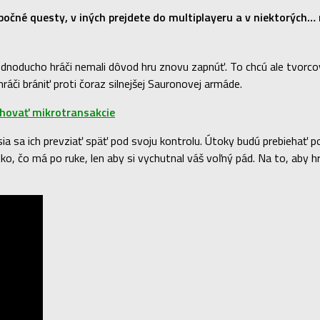
 bočné questy, v iných prejdete do multiplayeru a v niektorých…
 jednoducho hráči nemali dôvod hru znovu zapnúť. To chcú ale tvorco
áči brániť proti čoraz silnejšej Sauronovej armáde.
hovať mikrotransakcie
a sa ich prevziať späť pod svoju kontrolu. Útoky budú prebiehať po
o, čo má po ruke, len aby si vychutnal váš voľný pád. Na to, aby hr