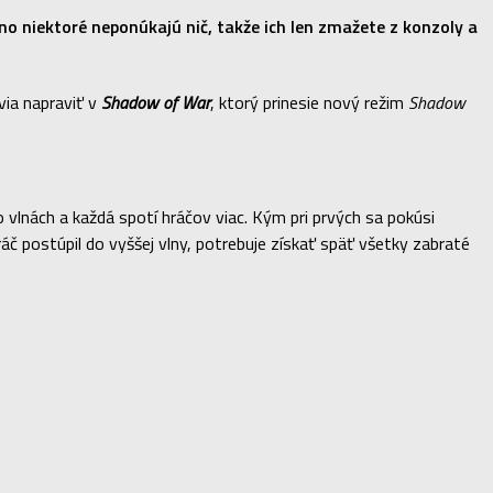
 no niektoré neponúkajú nič, takže ich len zmažete z konzoly a
via napraviť v
Shadow of War
, ktorý prinesie nový režim
Shadow
 vlnách a každá spotí hráčov viac. Kým pri prvých sa pokúsi
áč postúpil do vyššej vlny, potrebuje získať späť všetky zabraté