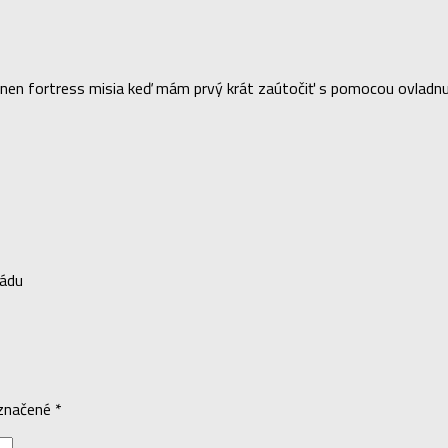
rnen fortress misia keď mám prvý krát zaútočiť s pomocou ovladnu
mádu
označené
*