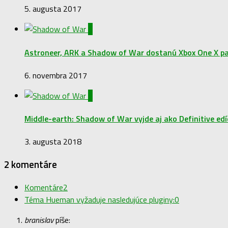
5. augusta 2017
0
Astroneer, ARK a Shadow of War dostanú Xbox One X pat
6. novembra 2017
0
Middle-earth: Shadow of War vyjde aj ako Definitive edí
3. augusta 2018
2 komentáre
Komentáre
2
Téma Hueman vyžaduje nasledujúce pluginy:
0
branislav
píše: