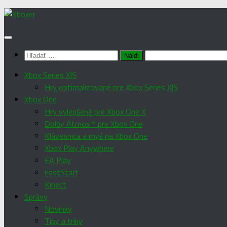
Preskočiť
na
obsah
Hľadať:
Xbox Series X|S
Hry optimalizované pre Xbox Series X|S
Xbox One
Hry vylepšené pre Xbox One X
Dolby Atmos™ pre Xbox One
Klávesnica a myš na Xbox One
Xbox Play Anywhere
EA Play
FastStart
Kinect
Správy
Novinky
Tipy a triky