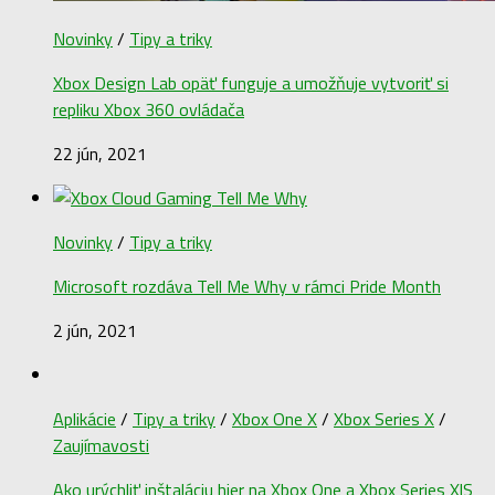
Novinky
/
Tipy a triky
Xbox Design Lab opäť funguje a umožňuje vytvoriť si
repliku Xbox 360 ovládača
22 jún, 2021
Novinky
/
Tipy a triky
Microsoft rozdáva Tell Me Why v rámci Pride Month
2 jún, 2021
Aplikácie
/
Tipy a triky
/
Xbox One X
/
Xbox Series X
/
Zaujímavosti
Ako urýchliť inštaláciu hier na Xbox One a Xbox Series X|S