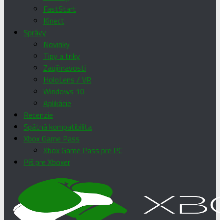
FastStart
Kinect
Správy
Novinky
Tipy a triky
Zaujímavosti
HoloLens / VR
Windows 10
Aplikácie
Recenzie
Spätná kompatibilita
Xbox Game Pass
Xbox Game Pass pre PC
Píš pre Xboxer