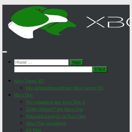
Preskočiť
na
obsah
Hľadať:
Xbox Series X|S
Hry optimalizované pre Xbox Series X|S
Xbox One
Hry vylepšené pre Xbox One X
Dolby Atmos™ pre Xbox One
Klávesnica a myš na Xbox One
Xbox Play Anywhere
EA Play