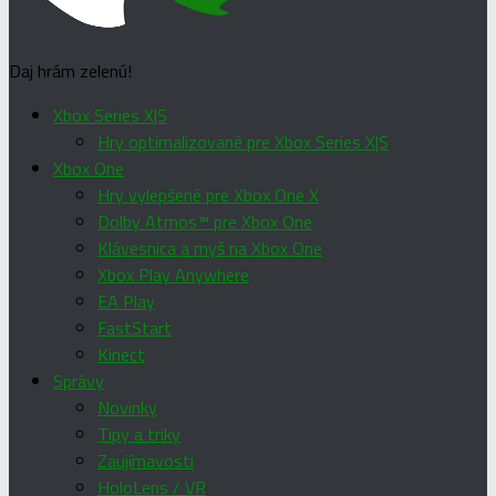
Daj hrám zelenú!
Xbox Series X|S
Hry optimalizované pre Xbox Series X|S
Xbox One
Hry vylepšené pre Xbox One X
Dolby Atmos™ pre Xbox One
Klávesnica a myš na Xbox One
Xbox Play Anywhere
EA Play
FastStart
Kinect
Správy
Novinky
Tipy a triky
Zaujímavosti
HoloLens / VR