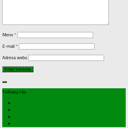
Meno
*
E-mail
*
Adresa webu
Followuj nás