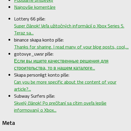
Najnovšie komentáre
Lottery 66 píše:
Super článok! Veľa užitočných informácií o Xbox Series S.
Teraz sa...
binance skapa konto píše:
Thanks for sharing. I read many of your blog posts, cool,...
gotovye_uwsr píše:
Если вы ищете качественные решения для
строительства, то в нашем каталоге...
Skapa personligt konto píše:
Can you be more specific about the content of your
article?...
Subway Surfers píše:
Skvelý článok! Po prečítaní sa cítim oveľa lepšie
informovaný o Xbox...
Meta