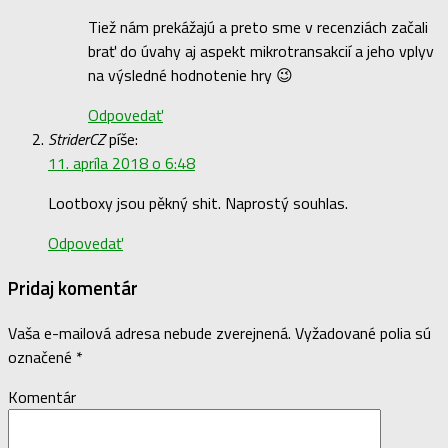
Tiež nám prekážajú a preto sme v recenziách začali
brať do úvahy aj aspekt mikrotransakcií a jeho vplyv
na výsledné hodnotenie hry 😉
Odpovedať
StriderCZ
píše:
11. apríla 2018 o 6:48
Lootboxy jsou pěkný shit. Naprostý souhlas.
Odpovedať
Pridaj komentár
Vaša e-mailová adresa nebude zverejnená.
Vyžadované polia sú
označené
*
Komentár