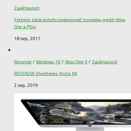
Zaujímavosti
Fortnite začal potichu podporovať crossplay medzi Xbox
One a PS4!
18 sep, 2017
Recenzie
/
Windows 10
/
Xbox One X
/
Zaujímavosti
RECENZIA SteelSeries Arctis 9X
2 sep, 2019