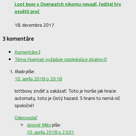
Loot boxy v Overwatch nikomu nevadí, ředitel hry
osvětil proč
18. decembra 2017
3 komentáre
Komentáre
3
Téma Hueman vyžaduje nasledujúce pluginy:
0
Rado
píše:
10. apríla 2018 o 20:18
lottboxy zrušiť a zakázať. Toto je horšie jak hracie
automaty, toto je čistý hazard. S hrami to nemá nič
spoločné!
Odpovedať
Jaromír Miko
píše:
10. apríla 2018 o 23:01