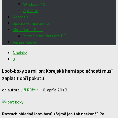
Windows 10
Aplikácie
Recenzie
Spätná kompatibilita
Xbox Game Pass
Xbox Game Pass pre PC
Píš pre Xboxer
Novinky
3
Loot-boxy za milion: Korejské herní společnosti musí
zaplatit obří pokutu
od autora:
Jiří Růžek
·
10. apríla 2018
Rozruch ohledně loot-boxů zřejmě jen tak neskončí. Po