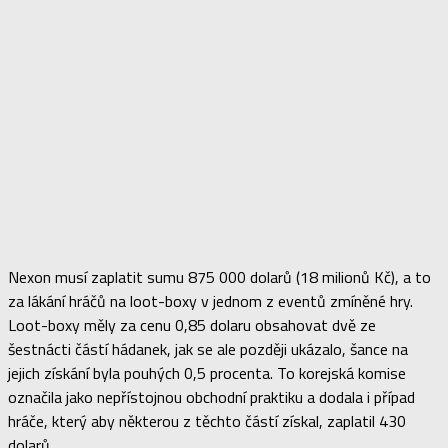
Nexon musí zaplatit sumu 875 000 dolarů (18 milionů Kč), a to
za lákání hráčů na loot-boxy v jednom z eventů zmíněné hry.
Loot-boxy měly za cenu 0,85 dolaru obsahovat dvě ze
šestnácti částí hádanek, jak se ale později ukázalo, šance na
jejich získání byla pouhých 0,5 procenta. To korejská komise
označila jako nepřístojnou obchodní praktiku a dodala i případ
hráče, který aby některou z těchto částí získal, zaplatil 430
dolarů.