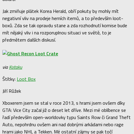
Jak zmiňuje plátek Korea Herald, obří pokuty by mohly mít
negativní vliv na prodeje herních itemů, a to především loot-
boxů. Zda se tak opravdu stane a zda rozhodnutí komise bude
mít nějaký vliv i na rozporuplnou situaci ve světě, to je
předmětem dalších diskusí.
via
Kotaku
Štítky:
Loot Box
Jiří Růžek
Xboxerem jsem se stal v roce 2013, s hrami jsem ovšem díky
GTA: Vice City začal již o deset let dříve. Mezi mé oblíbence se
řadí především open-worldovky typu Saints Row či Grand Theft
Auto, nepohrdnu ovšem ani nad dobrými arkádami nebo rage
hrami jako NHL a Tekken. Mé ostatní zájmy se pak točí