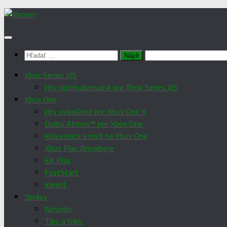
Preskočiť
na
obsah
Hľadať:
Xbox Series X|S
Hry optimalizované pre Xbox Series X|S
Xbox One
Hry vylepšené pre Xbox One X
Dolby Atmos™ pre Xbox One
Klávesnica a myš na Xbox One
Xbox Play Anywhere
EA Play
FastStart
Kinect
Správy
Novinky
Tipy a triky