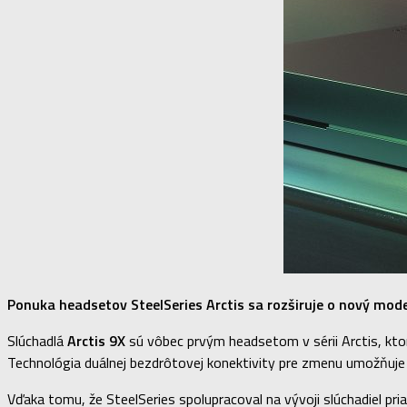
Ponuka headsetov SteelSeries Arctis sa rozširuje o nový mod
Slúchadlá
Arctis 9X
sú vôbec prvým headsetom v sérii Arctis, kto
Technológia duálnej bezdrôtovej konektivity pre zmenu umožňuje 
Vďaka tomu, že SteelSeries spolupracoval na vývoji slúchadiel pr