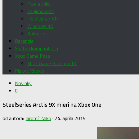
Tipy a triky
Zaujímavosti
HoloLens / VR
Windows 10
Aplikácie
Recenzie
Spätná kompatibilita
Xbox Game Pass
Xbox Game Pass pre PC
Píš pre Xboxer
Novinky
0
SteelSeries Arctis 9X mieri na Xbox One
od autora:
Jaromír Miko
·
24. apríla 2019