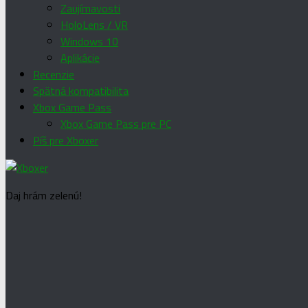
Zaujímavosti
HoloLens / VR
Windows 10
Aplikácie
Recenzie
Spätná kompatibilita
Xbox Game Pass
Xbox Game Pass pre PC
Píš pre Xboxer
Daj hrám zelenú!