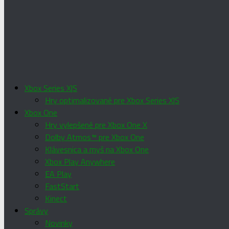
Xbox Series X|S
Hry optimalizované pre Xbox Series X|S
Xbox One
Hry vylepšené pre Xbox One X
Dolby Atmos™ pre Xbox One
Klávesnica a myš na Xbox One
Xbox Play Anywhere
EA Play
FastStart
Kinect
Správy
Novinky