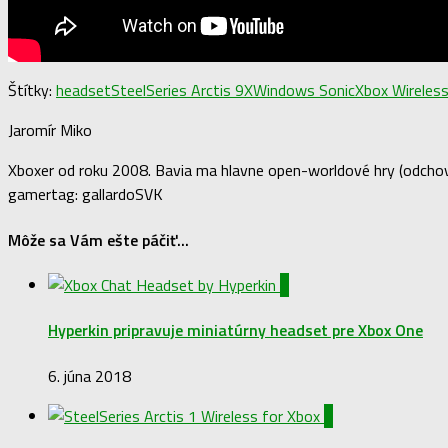
Štítky:
headset
SteelSeries Arctis 9X
Windows Sonic
Xbox Wireles
Jaromír Miko
Xboxer od roku 2008. Bavia ma hlavne open-worldové hry (odchova
gamertag: gallardoSVK
Môže sa Vám ešte páčiť...
0
Hyperkin pripravuje miniatúrny headset pre Xbox One
6. júna 2018
0