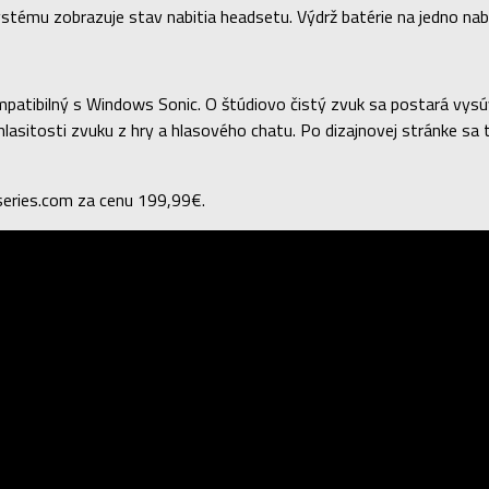
stému zobrazuje stav nabitia headsetu. Výdrž batérie na jedno nabi
patibilný s Windows Sonic. O štúdiovo čistý zvuk sa postará vysúv
r hlasitosti zvuku z hry a hlasového chatu. Po dizajnovej stránke 
series.com za cenu 199,99€.