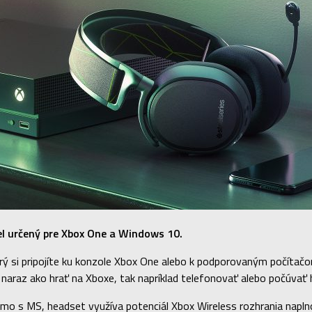
el určený pre Xbox One a Windows 10.
rý si pripojíte ku konzole Xbox One alebo k podporovaným počítač
naraz ako hrať na Xboxe, tak napríklad telefonovať alebo počúvať h
iamo s MS, headset využíva potenciál Xbox Wireless rozhrania napln