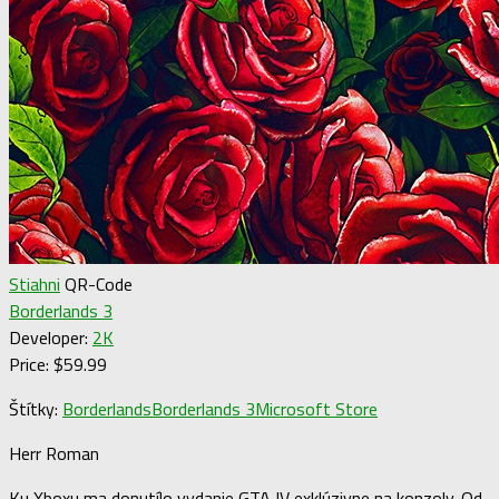
Stiahni
QR-Code
Borderlands 3
Developer:
2K
Price:
$59.99
Štítky:
Borderlands
Borderlands 3
Microsoft Store
Herr Roman
Ku Xboxu ma donutílo vydanie GTA IV exklúzivne na konzoly. Od