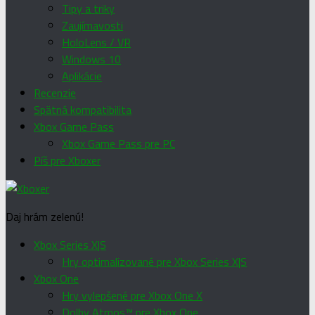
Tipy a triky
Zaujímavosti
HoloLens / VR
Windows 10
Aplikácie
Recenzie
Spätná kompatibilita
Xbox Game Pass
Xbox Game Pass pre PC
Píš pre Xboxer
Daj hrám zelenú!
Xbox Series X|S
Hry optimalizované pre Xbox Series X|S
Xbox One
Hry vylepšené pre Xbox One X
Dolby Atmos™ pre Xbox One