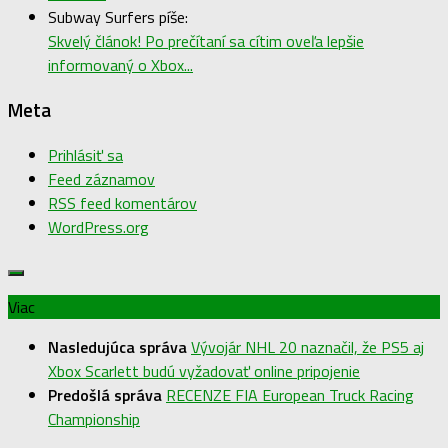
Subway Surfers píše:
Skvelý článok! Po prečítaní sa cítim oveľa lepšie
informovaný o Xbox...
Meta
Prihlásiť sa
Feed záznamov
RSS feed komentárov
WordPress.org
Viac
Nasledujúca správa
Vývojár NHL 20 naznačil, že PS5 aj
Xbox Scarlett budú vyžadovať online pripojenie
Predošlá správa
RECENZE FIA European Truck Racing
Championship