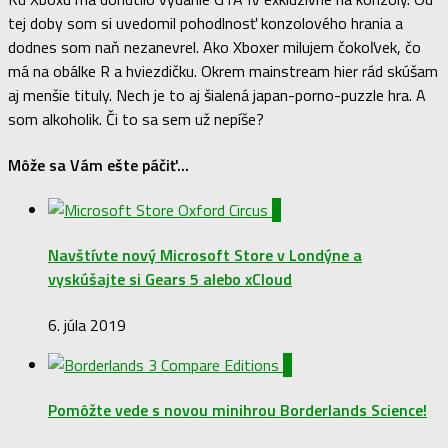
tej doby som si uvedomil pohodlnosť konzolového hrania a
dodnes som naň nezanevrel. Ako Xboxer milujem čokoľvek, čo
má na obálke R a hviezdičku. Okrem mainstream hier rád skúšam
aj menšie tituly. Nech je to aj šialená japan-porno-puzzle hra. A
som alkoholik. Či to sa sem už nepíše?
Môže sa Vám ešte páčiť...
0
Navštívte nový Microsoft Store v Londýne a
vyskúšajte si Gears 5 alebo xCloud
6. júla 2019
0
Pomôžte vede s novou minihrou Borderlands Science!