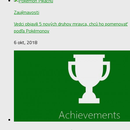
Zaujímavosti
Vedci objavili 5 nových druhov mravca, chcú ho pomenovať
podľa Pokémonov
6 okt, 2018