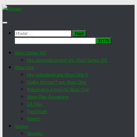
Preskočiť
na
obsah
Hľadať:
Xbox Series X|S
Hry optimalizované pre Xbox Series X|S
Xbox One
Hry vylepšené pre Xbox One X
Dolby Atmos™ pre Xbox One
Klávesnica a myš na Xbox One
Xbox Play Anywhere
EA Play
FastStart
Kinect
Správy
Novinky