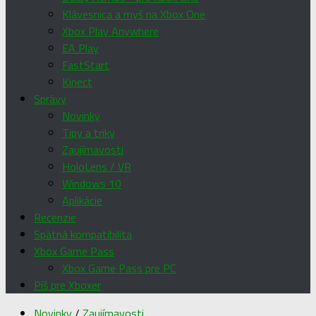
Klávesnica a myš na Xbox One
Xbox Play Anywhere
EA Play
FastStart
Kinect
Správy
Novinky
Tipy a triky
Zaujímavosti
HoloLens / VR
Windows 10
Aplikácie
Recenzie
Spätná kompatibilita
Xbox Game Pass
Xbox Game Pass pre PC
Píš pre Xboxer
Novinky
/
Zaujímavosti