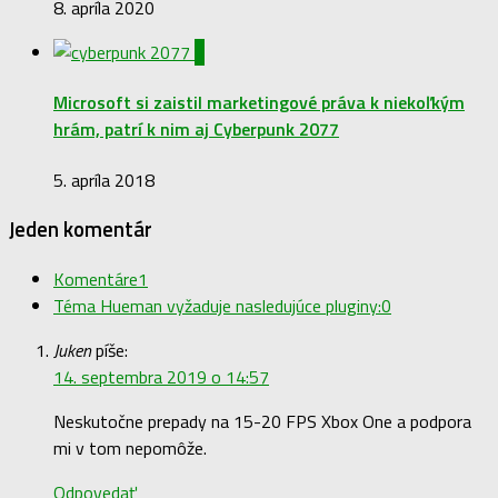
8. apríla 2020
1
Microsoft si zaistil marketingové práva k niekoľkým
hrám, patrí k nim aj Cyberpunk 2077
5. apríla 2018
Jeden komentár
Komentáre
1
Téma Hueman vyžaduje nasledujúce pluginy:
0
Juken
píše:
14. septembra 2019 o 14:57
Neskutočne prepady na 15-20 FPS Xbox One a podpora
mi v tom nepomôže.
Odpovedať