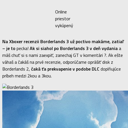
Online
priestor
vykúpený
Na Xboxer recenzii Borderlands 3 už poctivo makáme, zatiaľ
– je to
pecka!
Ak si siahol po Borderlands 3 v deň vydania
a
máš chuť si s nami zaexpiť, zanechaj GT v komentári ?. Ak ešte
váhaš a čakáš na prvé recenzie, odporúčame oprášiť disk z
Borderlands 2,
čaká ťa prekvapenie v podobe DLC
doplňujúce
príbeh medzi 2kou a 3kou.