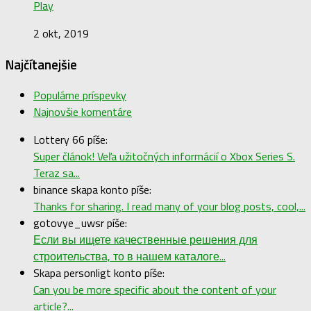
Play
2 okt, 2019
Najčítanejšie
Populárne príspevky
Najnovšie komentáre
Lottery 66 píše:
Super článok! Veľa užitočných informácií o Xbox Series S.
Teraz sa...
binance skapa konto píše:
Thanks for sharing. I read many of your blog posts, cool,...
gotovye_uwsr píše:
Если вы ищете качественные решения для
строительства, то в нашем каталоге...
Skapa personligt konto píše:
Can you be more specific about the content of your
article?...