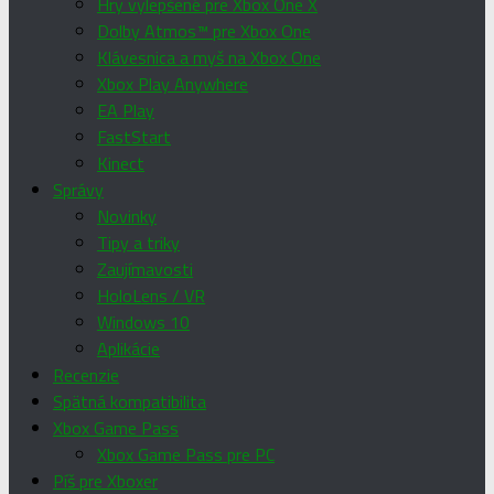
Hry vylepšené pre Xbox One X
Dolby Atmos™ pre Xbox One
Klávesnica a myš na Xbox One
Xbox Play Anywhere
EA Play
FastStart
Kinect
Správy
Novinky
Tipy a triky
Zaujímavosti
HoloLens / VR
Windows 10
Aplikácie
Recenzie
Spätná kompatibilita
Xbox Game Pass
Xbox Game Pass pre PC
Píš pre Xboxer