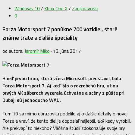
Windows 10
/
Xbox One X
/
Zaujímavosti
0
Forza Motorsport 7 ponúkne 700 vozidiel, staré
známe trate a ďalšie špeciality
od autora:
Jaromír Miko
·
13. júna 2017
Hneď prvou hrou, ktorú včera Microsoft predstavil, bola
Forza Motorsport 7. Aj keď išlo o rozrobenú hru, už na
prvých 4K záberoch vyzerala úchvatne a scény z púšte pri
Dubaji sú jednoducho WAU.
Turn 10 sa mimo obrazovku podelilo aj o ďalšie detaily o novej
Forze a vraví, že tento diel je doposiaľ najlepší, aký kedy vyrobili.
Ale prekvapí to niekoho? Väčšina štúdií zdokonaľuje svoje hry