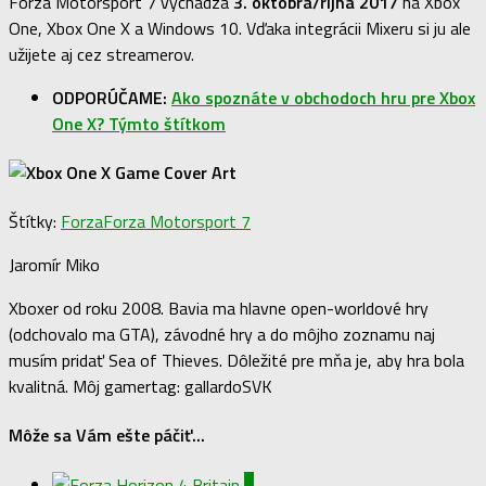
Forza Motorsport 7 vychádza
3. októbra/října 2017
na Xbox
One, Xbox One X a Windows 10. Vďaka integrácii Mixeru si ju ale
užijete aj cez streamerov.
ODPORÚČAME:
Ako spoznáte v obchodoch hru pre Xbox
One X? Týmto štítkom
Štítky:
Forza
Forza Motorsport 7
Jaromír Miko
Xboxer od roku 2008. Bavia ma hlavne open-worldové hry
(odchovalo ma GTA), závodné hry a do môjho zoznamu naj
musím pridať Sea of Thieves. Dôležité pre mňa je, aby hra bola
kvalitná. Môj gamertag: gallardoSVK
Môže sa Vám ešte páčiť...
1