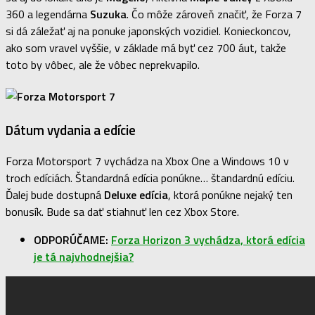
360 a legendárna
Suzuka
. Čo môže zároveň značiť, že Forza 7
si dá záležať aj na ponuke japonských vozidiel. Konieckoncov,
ako som vravel vyššie, v základe má byť cez 700 áut, takže
toto by vôbec, ale že vôbec neprekvapilo.
Dátum vydania a edície
Forza Motorsport 7 vychádza na Xbox One a Windows 10 v
troch edíciách. Štandardná edícia ponúkne… štandardnú edíciu.
Ďalej bude dostupná
Deluxe edícia
, ktorá ponúkne nejaký ten
bonusík. Bude sa dať stiahnuť len cez Xbox Store.
ODPORÚČAME:
Forza Horizon 3 vychádza, ktorá edícia
je tá najvhodnejšia?