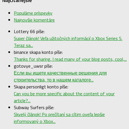
Populárne príspevky
Najnovšie komentáre
Lottery 66 píše:
Super článok! Veľa užitočných informácií o Xbox Series S.
Teraz sa...
binance skapa konto píše:
Thanks for sharing. I read many of your blog posts, cool,...
gotovye_uwsr píše:
Если вы ищете качественные решения для
строительства, то в нашем каталоге...
Skapa personligt konto píše:
Can you be more specific about the content of your
article?...
Subway Surfers píše:
Skvelý článok! Po prečítaní sa cítim oveľa lepšie
informovaný o Xbox...