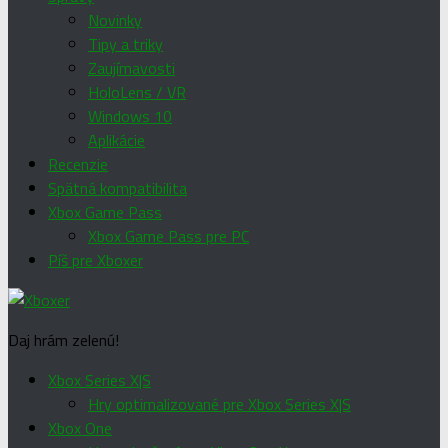
Novinky
Tipy a triky
Zaujímavosti
HoloLens / VR
Windows 10
Aplikácie
Recenzie
Spätná kompatibilita
Xbox Game Pass
Xbox Game Pass pre PC
Píš pre Xboxer
Daj hrám zelenú!
Xbox Series X|S
Hry optimalizované pre Xbox Series X|S
Xbox One