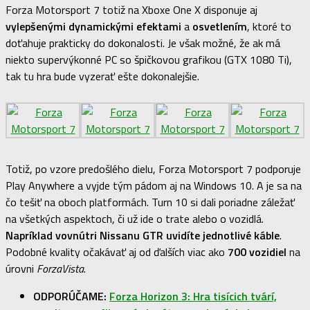
Forza Motorsport 7 totiž na Xboxe One X disponuje aj
vylepšenými dynamickými efektami
a
osvetlením
, ktoré to
doťahuje prakticky do dokonalosti. Je však možné, že ak má
niekto supervýkonné PC so špičkovou grafikou (GTX 1080 Ti),
tak tu hra bude vyzerať ešte dokonalejšie.
Totiž, po vzore predošlého dielu, Forza Motorsport 7 podporuje
Play Anywhere a vyjde tým pádom aj na Windows 10. A je sa na
čo tešiť na oboch platformách. Turn 10 si dali poriadne záležať
na všetkých aspektoch, či už ide o trate alebo o vozidlá.
Napríklad vovnútri Nissanu GTR uvidíte jednotlivé káble
.
Podobné kvality očakávať aj od ďalších viac ako
700 vozidiel
na
úrovni
ForzaVista
.
ODPORÚČAME:
Forza Horizon 3: Hra tisícich tvárí,