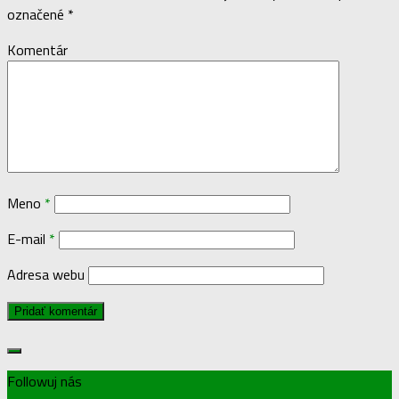
označené
*
Komentár
Meno
*
E-mail
*
Adresa webu
Followuj nás