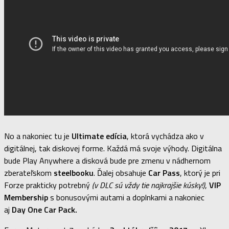
No a nakoniec tu je
Ultimate edícia
, ktorá vychádza ako v
digitálnej, tak diskovej forme. Každá má svoje výhody. Digitálna
bude Play Anywhere a disková bude pre zmenu v nádhernom
zberateľskom
steelbooku
. Ďalej obsahuje
Car Pass
, ktorý je pri
Forze prakticky potrebný
(v DLC sú vždy tie najkrajšie kúsky!)
,
VIP
Membership
s bonusovými autami a doplnkami a nakoniec
aj
Day One Car Pack.