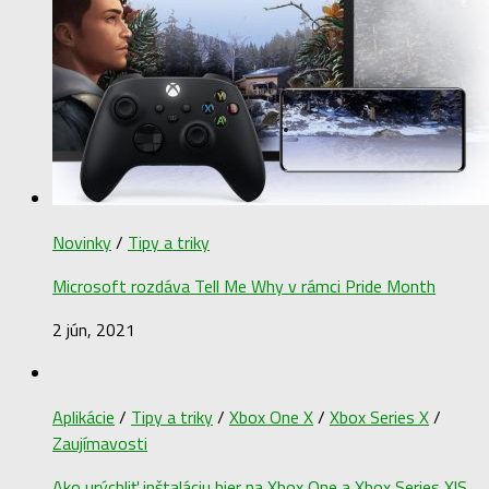
Novinky
/
Tipy a triky
Microsoft rozdáva Tell Me Why v rámci Pride Month
2 jún, 2021
Aplikácie
/
Tipy a triky
/
Xbox One X
/
Xbox Series X
/
Zaujímavosti
Ako urýchliť inštaláciu hier na Xbox One a Xbox Series X|S