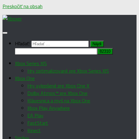
Preskočiť na obsah
Hľadať:
Xbox Series X|S
Hry optimalizované pre Xbox Series X|S
Xbox One
Hry vylepšené pre Xbox One X
Dolby Atmos™ pre Xbox One
Klávesnica a myš na Xbox One
Xbox Play Anywhere
EA Play
FastStart
Kinect
Správy