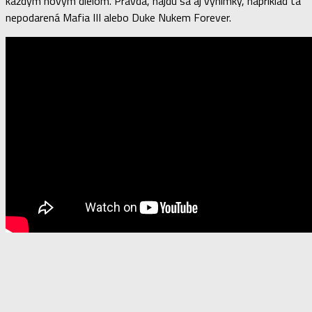
každým novým dielom. Pravda, nájdu sa aj výnimky, napríklad tá
nepodarená Mafia III alebo Duke Nukem Forever.