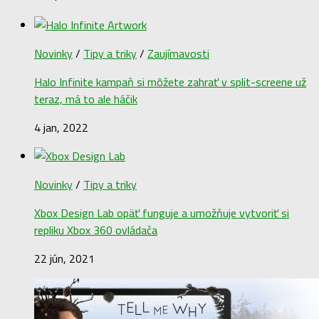
Novinky
/
Tipy a triky
/
Zaujímavosti
Halo Infinite kampaň si môžete zahrať v split-screene už
teraz, má to ale háčik
4 jan, 2022
Novinky
/
Tipy a triky
Xbox Design Lab opäť funguje a umožňuje vytvoriť si
repliku Xbox 360 ovládača
22 jún, 2021