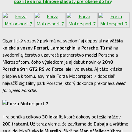
pozrite sa na filmové plagáty prerobené do hry
Gigantický vozový park má na svedomí aj doposiaľ
najväčšia
kolekcia vozov Ferrari
,
Lamborghini
a
Porsche
. Tú má na
svedomí aj čerstvo uzavreté partnerstvo medzi Porsche a
Microsoftom, čoho výsledkom je aj debut novinky
2018
Porsche 911 GT2 RS
vo Forze, ale i vo svete. Aj táto kráska
prispieva k tomu, aby mala Forza Motorsport 7 doposiaľ
najväčší digitálny park Porsche, ktorý dokonca prekonáva
Need
for Speed Porsche
.
Hra ponúka celkovo
30 lokalít
, ktoré dokopy potešia hráčov
200 traťami
. Už teraz vieme, že zavítame do
Dubaja
a vrátime
sa aj do lokalít ako je
Mugello
, fiktívna
Maple Valley
z Xboxu