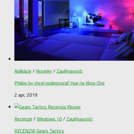
Aplikácie
/
Novinky
/
Zaujímavosti
Philips by chcel podporovať Hue na Xbox One
2 apr, 2019
Recenzie
/
Windows 10
/
Zaujímavosti
RECENZIA Gears Tactics