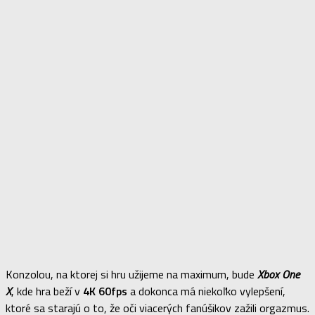
Konzolou, na ktorej si hru užijeme na maximum, bude
Xbox One
X
, kde hra beží v
4K 60fps
a dokonca má niekoľko vylepšení,
ktoré sa starajú o to, že oči viacerých fanúšikov zažili orgazmus.