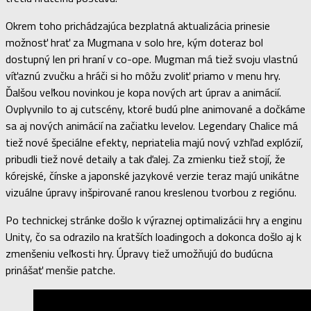
Okrem toho prichádzajúca bezplatná aktualizácia prinesie
možnosť hrať za Mugmana v solo hre, kým doteraz bol
dostupný len pri hraní v co-ope. Mugman má tiež svoju vlastnú
víťaznú zvučku a hráči si ho môžu zvoliť priamo v menu hry.
Ďalšou veľkou novinkou je kopa nových art úprav a animácií.
Ovplyvnilo to aj cutscény, ktoré budú plne animované a dočkáme
sa aj nových animácií na začiatku levelov. Legendary Chalice má
tiež nové špeciálne efekty, nepriatelia majú nový vzhľad explózií,
pribudli tiež nové detaily a tak ďalej. Za zmienku tiež stojí, že
kórejské, čínske a japonské jazykové verzie teraz majú unikátne
vizuálne úpravy inšpirované ranou kreslenou tvorbou z regiónu.
Po technickej stránke došlo k výraznej optimalizácii hry a enginu
Unity, čo sa odrazilo na kratších loadingoch a dokonca došlo aj k
zmenšeniu veľkosti hry. Úpravy tiež umožňujú do budúcna
prinášať menšie patche.