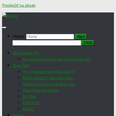
Preskočiť na obsah
Hľadať:
Xbox Series X|S
Hry optimalizované pre Xbox Series X|S
Xbox One
Hry vylepšené pre Xbox One X
Dolby Atmos™ pre Xbox One
Klávesnica a myš na Xbox One
Xbox Play Anywhere
EA Play
FastStart
Kinect
Správy