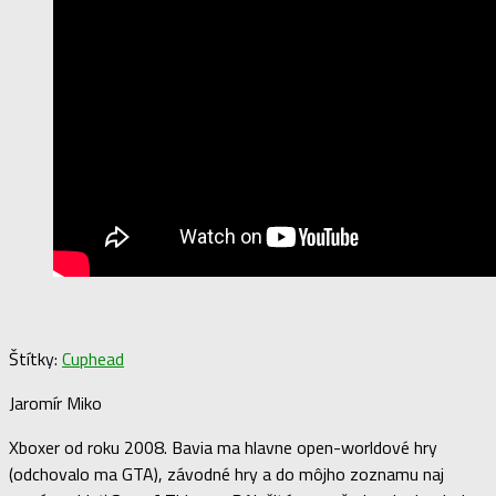
Štítky:
Cuphead
Jaromír Miko
Xboxer od roku 2008. Bavia ma hlavne open-worldové hry
(odchovalo ma GTA), závodné hry a do môjho zoznamu naj