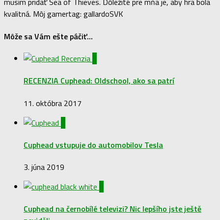
musím pridať Sea of Thieves. Dôležité pre mňa je, aby hra bola
kvalitná. Môj gamertag: gallardoSVK
Môže sa Vám ešte páčiť...
1
RECENZIA Cuphead: Oldschool, ako sa patrí
11. októbra 2017
0
Cuphead vstupuje do automobilov Tesla
3. júna 2019
0
Cuphead na černobílé televizi? Nic lepšího jste ještě