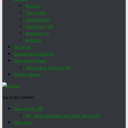
Novinky
Tipy a triky
Zaujímavosti
HoloLens / VR
Windows 10
Aplikácie
Recenzie
Spätná kompatibilita
Xbox Game Pass
Xbox Game Pass pre PC
Píš pre Xboxer
Daj hrám zelenú!
Xbox Series X|S
Hry optimalizované pre Xbox Series X|S
Xbox One