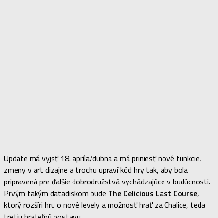
Update má vyjsť 18. apríla/dubna a má priniesť nové funkcie,
zmeny v art dizajne a trochu upraví kód hry tak, aby bola
pripravená pre ďalšie dobrodružstvá vychádzajúce v budúcnosti.
Prvým takým datadiskom bude
The Delicious Last Course
,
ktorý rozšíri hru o nové levely a možnosť hrať za Chalice, teda
tretiu hrateľnú postavu.