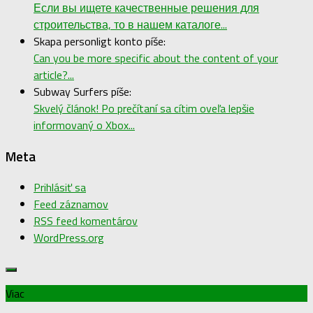
Если вы ищете качественные решения для
строительства, то в нашем каталоге...
Skapa personligt konto píše:
Can you be more specific about the content of your
article?...
Subway Surfers píše:
Skvelý článok! Po prečítaní sa cítim oveľa lepšie
informovaný o Xbox...
Meta
Prihlásiť sa
Feed záznamov
RSS feed komentárov
WordPress.org
Viac