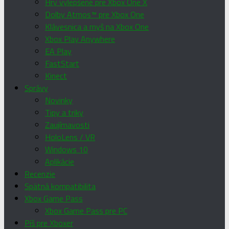
Hry vylepšené pre Xbox One X
Dolby Atmos™ pre Xbox One
Klávesnica a myš na Xbox One
Xbox Play Anywhere
EA Play
FastStart
Kinect
Správy
Novinky
Tipy a triky
Zaujímavosti
HoloLens / VR
Windows 10
Aplikácie
Recenzie
Spätná kompatibilita
Xbox Game Pass
Xbox Game Pass pre PC
Píš pre Xboxer