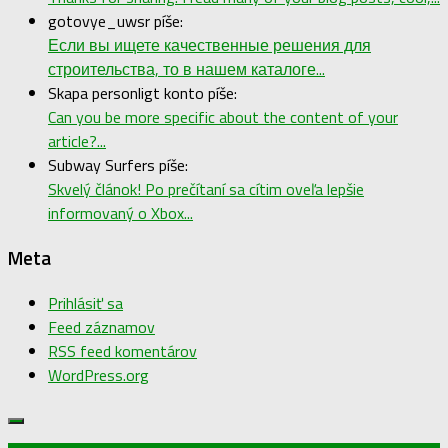
gotovye_uwsr píše:
Если вы ищете качественные решения для
строительства, то в нашем каталоге...
Skapa personligt konto píše:
Can you be more specific about the content of your
article?...
Subway Surfers píše:
Skvelý článok! Po prečítaní sa cítim oveľa lepšie
informovaný o Xbox...
Meta
Prihlásiť sa
Feed záznamov
RSS feed komentárov
WordPress.org