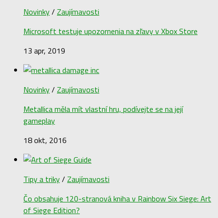
Novinky
/
Zaujímavosti
Microsoft testuje upozornenia na zľavy v Xbox Store
13 apr, 2019
Novinky
/
Zaujímavosti
Metallica měla mít vlastní hru, podívejte se na její
gameplay
18 okt, 2016
Tipy a triky
/
Zaujímavosti
Čo obsahuje 120-stranová kniha v Rainbow Six Siege: Art
of Siege Edition?