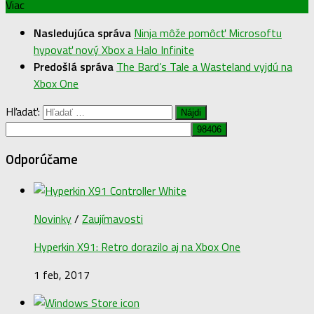
Viac
Nasledujúca správa
Ninja môže pomôcť Microsoftu
hypovať nový Xbox a Halo Infinite
Predošlá správa
The Bard’s Tale a Wasteland vyjdú na
Xbox One
Hľadať:
Odporúčame
Novinky
/
Zaujímavosti
Hyperkin X91: Retro dorazilo aj na Xbox One
1 feb, 2017