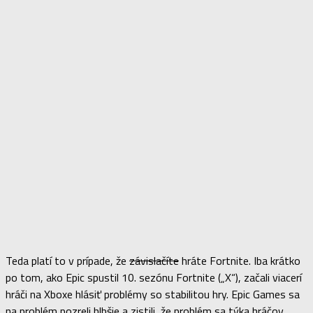
Teda platí to v prípade, že
závislačíte
hráte Fortnite. Iba krátko
po tom, ako Epic spustil 10. sezónu Fortnite („X“), začali viacerí
hráči na Xboxe hlásiť problémy so stabilitou hry. Epic Games sa
na problém pozreli hlbšie a zistili, že problém sa týka hráčov,