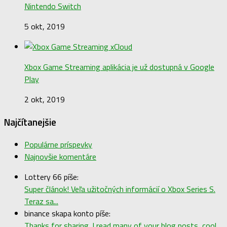
Nintendo Switch
5 okt, 2019
Xbox Game Streaming aplikácia je už dostupná v Google
Play
2 okt, 2019
Najčítanejšie
Populárne príspevky
Najnovšie komentáre
Lottery 66 píše:
Super článok! Veľa užitočných informácií o Xbox Series S.
Teraz sa...
binance skapa konto píše:
Thanks for sharing. I read many of your blog posts, cool,...