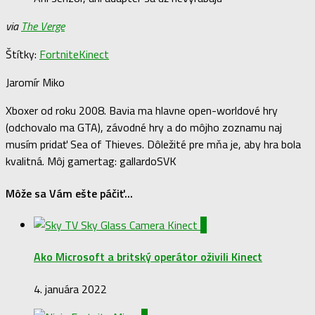
via
The Verge
Štítky:
Fortnite
Kinect
Jaromír Miko
Xboxer od roku 2008. Bavia ma hlavne open-worldové hry
(odchovalo ma GTA), závodné hry a do môjho zoznamu naj
musím pridať Sea of Thieves. Dôležité pre mňa je, aby hra bola
kvalitná. Môj gamertag: gallardoSVK
Môže sa Vám ešte páčiť...
0
Ako Microsoft a britský operátor oživili Kinect
4. januára 2022