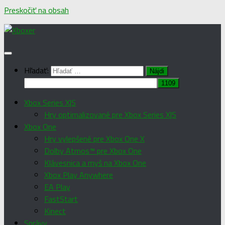
Preskočiť na obsah
Hľadať:
Xbox Series X|S
Hry optimalizované pre Xbox Series X|S
Xbox One
Hry vylepšené pre Xbox One X
Dolby Atmos™ pre Xbox One
Klávesnica a myš na Xbox One
Xbox Play Anywhere
EA Play
FastStart
Kinect
Správy