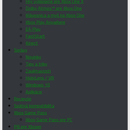
Hry vylepšené pre Xbox One X
Dolby Atmos™ pre Xbox One
Klávesnica a myš na Xbox One
Xbox Play Anywhere
EA Play
FastStart
Kinect
Správy
Novinky
Tipy a triky
Zaujímavosti
HoloLens / VR
Windows 10
Aplikácie
Recenzie
Spätná kompatibilita
Xbox Game Pass
Xbox Game Pass pre PC
Píš pre Xboxer