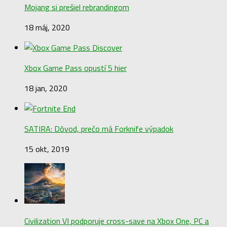
Mojang si prešiel rebrandingom
18 máj, 2020
Xbox Game Pass opustí 5 hier
18 jan, 2020
SATIRA: Dôvod, prečo má Forknife výpadok
15 okt, 2019
Civilization VI podporuje cross-save na Xbox One, PC a