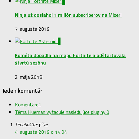
0
Ninja už dosiahol 1 milión subscriberov na Mixeri
7. augusta 2019
0
Kométa dopadla na mapu Fortnite a odštartovala
štvrtú sezónu
2. mája 2018
Jeden komentár
Komentáre
1
Téma Hueman vyžaduje nasledujúce pluginy:
0
TimeSplitter
píše:
4. augusta 2019 o 14:04