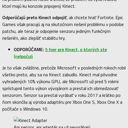
ktorí majú ku konzole pripojený Kinect.
Odporúčajú preto Kinect odpojiť
, ak chcete hrať Fortnite. Epic
Games však pracujú aj na skutočnom riešení problému v podobe
patchu, ale teraz je odpojenie senzoru jediným funkčným
riešením, ako zlepšiť stabilitu hry.
ODPORÚČAME:
5 hier pre Kinect, o ktorých ste
(ne)počuli
Je to však zvláštne, pretože Microsoft v posledných rokoch robil
všetko preto, aby sa na Kinect zabudlo. Kinect mal pôvodne
vyhradených 10% výkonu GPU, ale Microsoft už pred 5 rokmi
sprístupnil tento výkon vývojárom a prestal ich obmedzovať
senzorom. Senzor sa prestal vyrábať v roku 2017 a krátko po
ňom skončila aj výroba adaptéru pre Xbox One S, Xbox One X a
počítače s Windows 10.
Ani senzor, ani adaptér sa už nevyrábajú