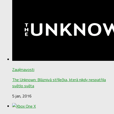
Zaujímavosti
The Unknown: Bláznivá střílečka, která nikdy nespatřila
světlo světa
5 jan, 2016