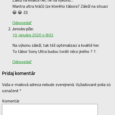
Záleží na kvalitě her, ne na výkonu…
Mantra ultra hráčů (ze kterého tábora? Záleží na situaci
😀 😀 :D)
Odpovedať
Jaroslav
píše:
10. januára 2020 o 8:02
Na výkonu záleží, tak též optimalizaci a kvalitě her.
To tábor Sony Ultra budou tvrdit něco jiného ? ?.
Odpovedať
Pridaj komentár
Vaša e-mailová adresa nebude zverejnená.
Vyžadované polia sú
označené
*
Komentár