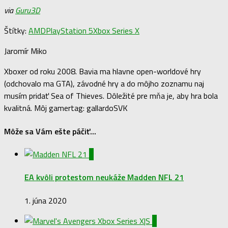
via
Guru3D
Štítky:
AMD
PlayStation 5
Xbox Series X
Jaromír Miko
Xboxer od roku 2008. Bavia ma hlavne open-worldové hry
(odchovalo ma GTA), závodné hry a do môjho zoznamu naj
musím pridať Sea of Thieves. Dôležité pre mňa je, aby hra bola
kvalitná. Môj gamertag: gallardoSVK
Môže sa Vám ešte páčiť...
0
EA kvôli protestom neukáže Madden NFL 21
1. júna 2020
0