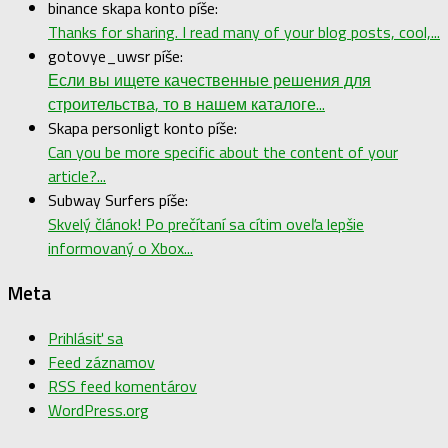
binance skapa konto píše:
Thanks for sharing. I read many of your blog posts, cool,...
gotovye_uwsr píše:
Если вы ищете качественные решения для
строительства, то в нашем каталоге...
Skapa personligt konto píše:
Can you be more specific about the content of your
article?...
Subway Surfers píše:
Skvelý článok! Po prečítaní sa cítim oveľa lepšie
informovaný o Xbox...
Meta
Prihlásiť sa
Feed záznamov
RSS feed komentárov
WordPress.org