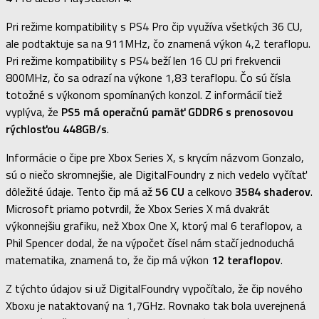
Pri režime kompatibility s PS4 Pro čip využíva všetkých 36 CU,
ale podtaktuje sa na 911MHz, čo znamená výkon 4,2 teraflopu.
Pri režime kompatibility s PS4 beží len 16 CU pri frekvencii
800MHz, čo sa odrazí na výkone 1,83 teraflopu. Čo sú čísla
totožné s výkonom spomínaných konzol. Z informácií tiež
vyplýva, že
PS5 má operačnú pamäť GDDR6 s prenosovou
rýchlosťou 448GB/s
.
Informácie o čipe pre Xbox Series X, s krycím názvom Gonzalo,
sú o niečo skromnejšie, ale DigitalFoundry z nich vedelo vyčítať
dôležité údaje. Tento čip má až
56 CU
a celkovo
3584 shaderov
.
Microsoft priamo potvrdil, že Xbox Series X má dvakrát
výkonnejšiu grafiku, než Xbox One X, ktorý mal 6 teraflopov, a
Phil Spencer dodal, že na výpočet čísel nám stačí jednoduchá
matematika, znamená to, že čip má výkon
12 teraflopov
.
Z týchto údajov si už DigitalFoundry vypočítalo, že čip nového
Xboxu je nataktovaný na 1,7GHz. Rovnako tak bola uverejnená