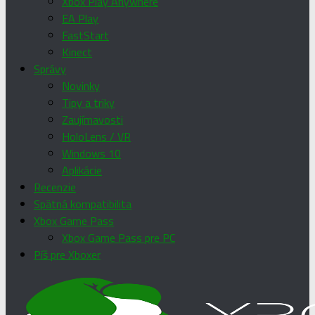
Xbox Play Anywhere
EA Play
FastStart
Kinect
Správy
Novinky
Tipy a triky
Zaujímavosti
HoloLens / VR
Windows 10
Aplikácie
Recenzie
Spätná kompatibilita
Xbox Game Pass
Xbox Game Pass pre PC
Píš pre Xboxer