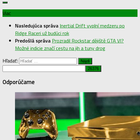
Viac
Nasledujúca správa
Inertial Drift vyplní medzeru po
Ridge Raceri už budúci rok
Predošlá správa
Prozradil Rockstar dějiště GTA VI?
Možné indicie značí cestu na jih a tuny drog
Hľadať:
Odporúčame