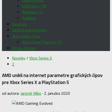
Zaujímavosti
HoloLens / VR
Windows 10
Aplikácie
Recenzie
Spätná kompatibilita
Xbox Game Pass
Xbox Game Pass pre PC
Píš pre Xboxer
Novinky
/
Xbox Series X
2
AMD unikli na internet parametre grafických čipov
pre Xbox Series X a PlayStation 5
od autora:
Jaromír Miko
·
2. januára 2020