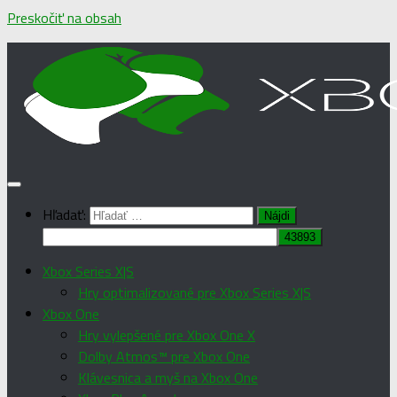
Preskočiť na obsah
Hľadať:
Xbox Series X|S
Hry optimalizované pre Xbox Series X|S
Xbox One
Hry vylepšené pre Xbox One X
Dolby Atmos™ pre Xbox One
Klávesnica a myš na Xbox One