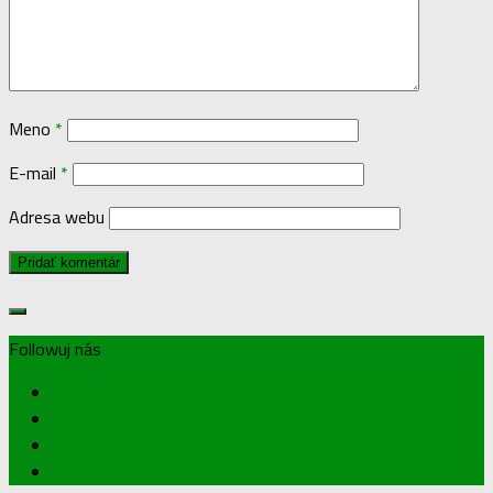
Meno
*
E-mail
*
Adresa webu
Followuj nás