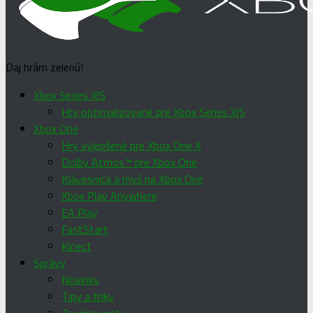
Daj hrám zelenú!
Xbox Series X|S
Hry optimalizované pre Xbox Series X|S
Xbox One
Hry vylepšené pre Xbox One X
Dolby Atmos™ pre Xbox One
Klávesnica a myš na Xbox One
Xbox Play Anywhere
EA Play
FastStart
Kinect
Správy
Novinky
Tipy a triky