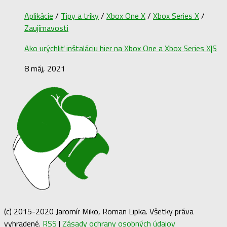
Aplikácie
/
Tipy a triky
/
Xbox One X
/
Xbox Series X
/
Zaujímavosti
Ako urýchliť inštaláciu hier na Xbox One a Xbox Series X|S
8 máj, 2021
(c) 2015-2020 Jaromír Miko, Roman Lipka. Všetky práva
vyhradené.
RSS
|
Zásady ochrany osobných údajov