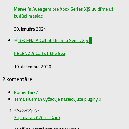
Marvel’s Avengers pre Xbox Series X|S uvidíme už
budúci mesiac
30. januára 2021
0
RECENZIA Call of the Sea
19. decembra 2020
2 komentáre
Komentáre
2
Téma Hueman vyžaduje nasledujúce pluginy:
0
StriderCZ
píše:
3. januára 2020 o 14:49