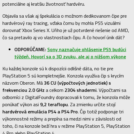
potenciálne aj kratšiu životnosť hardvéru.
Objavila sa však aj špekulácia o možnom dedikovanom čipe pre
hardvérový ray tracing, vďaka čomu by mohla PS5 vizuálmi
dorovnať Xbox Series X. Uňho je už potvrdené riešenie od AMD,
čo sa pretavilo aj vo vlastnostiach čipu. A čo hovorí únik dát?
ODPORÚČAME:
Sony naznačuje ohlásenie PS5 budúci
týždeň. Hovorí sa o 3D zvuku, ale aj o nižšom výkone
Ku každej konzole sú k dispozícii odlišné dáta, no tie pre
PlayStation 5 sú kompletnejšie. Konzola využíva čip s krycím
názvom Oberon. Má
36 CU (výpočtových jednotiek) s
frekvenciou 2.0 GHz
a celkom
2304 shadermi
. Výpočtami sa
odborníci z DigitalFoundry dopracovali k tomu, že konzola môže
ponúkať výkon asi
9,2 teraflopu
. Za zmienku určite stojí
hardvérová emulácia PS4 a PS4 Pro
. Čip totiž podporuje tri
výkonnostné režimy a prepína sa medzi nimi v závislosti od
toho, či na konzole beží hra v režime PlayStation 5, PlayStation
4 Pro alebo PlayStation 4.