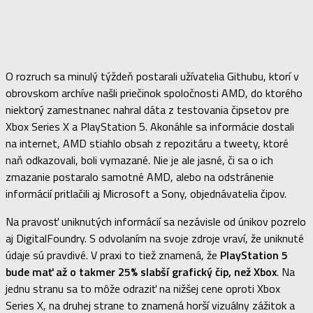
O rozruch sa minulý týždeň postarali užívatelia Githubu, ktorí v
obrovskom archíve našli priečinok spoločnosti AMD, do ktorého
niektorý zamestnanec nahral dáta z testovania čipsetov pre
Xbox Series X a PlayStation 5. Akonáhle sa informácie dostali
na internet, AMD stiahlo obsah z repozitáru a tweety, ktoré
naň odkazovali, boli vymazané. Nie je ale jasné, či sa o ich
zmazanie postaralo samotné AMD, alebo na odstránenie
informácií pritlačili aj Microsoft a Sony, objednávatelia čipov.
Na pravosť uniknutých informácií sa nezávisle od únikov pozrelo
aj DigitalFoundry. S odvolaním na svoje zdroje vraví, že uniknuté
údaje sú pravdivé. V praxi to tiež znamená, že
PlayStation 5
bude mať až o takmer 25% slabší grafický čip, než Xbox
. Na
jednu stranu sa to môže odraziť na nižšej cene oproti Xbox
Series X, na druhej strane to znamená horší vizuálny zážitok a