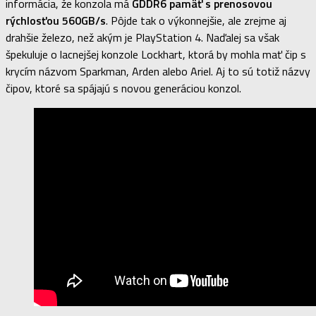
informácia, že konzola má
GDDR6 pamäť s prenosovou
rýchlosťou 560GB/s
. Pôjde tak o výkonnejšie, ale zrejme aj
drahšie železo, než akým je PlayStation 4. Naďalej sa však
špekuluje o lacnejšej konzole Lockhart, ktorá by mohla mať čip s
krycím názvom Sparkman, Arden alebo Ariel. Aj to sú totiž názvy
čipov, ktoré sa spájajú s novou generáciou konzol.