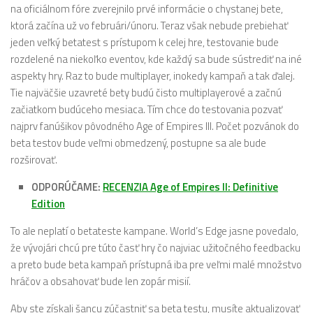
na oficiálnom fóre zverejnilo prvé informácie o chystanej bete,
ktorá začína už vo februári/únoru. Teraz však nebude prebiehať
jeden veľký betatest s prístupom k celej hre, testovanie bude
rozdelené na niekoľko eventov, kde každý sa bude sústrediť na iné
aspekty hry. Raz to bude multiplayer, inokedy kampaň a tak ďalej.
Tie najväčšie uzavreté bety budú čisto multiplayerové a začnú
začiatkom budúceho mesiaca. Tím chce do testovania pozvať
najprv fanúšikov pôvodného Age of Empires III. Počet pozvánok do
beta testov bude veľmi obmedzený, postupne sa ale bude
rozširovať.
ODPORÚČAME:
RECENZIA Age of Empires II: Definitive
Edition
To ale neplatí o betateste kampane. World’s Edge jasne povedalo,
že vývojári chcú pre túto časť hry čo najviac užitočného feedbacku
a preto bude beta kampaň prístupná iba pre veľmi malé množstvo
hráčov a obsahovať bude len zopár misií.
Aby ste získali šancu zúčastniť sa beta testu, musíte aktualizovať