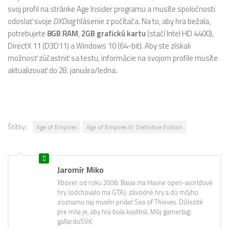
svoj profil na stránke Age Insider programu a musíte spoločnosti
odoslať svoje
DXDiag
hlásenie z počítača. Na to, aby hra bežala,
potrebujete
8GB RAM
,
2GB grafickú kartu
(stačí Intel HD 4400),
DirectX 11 (D3D11) a Windows 10 (64-bit). Aby ste získali
možnosť zúčastniť sa testu, informácie na svojom profile musíte
aktualizovať do 28. januára/ledna.
Štítky:
Age of Empires
Age of Empires III: Definitive Edition
Jaromír Miko
Xboxer od roku 2008. Bavia ma hlavne open-worldové
hry (odchovalo ma GTA), závodné hry a do môjho
zoznamu naj musím pridať Sea of Thieves. Dôležité
pre mňa je, aby hra bola kvalitná. Môj gamertag:
gallardoSVK