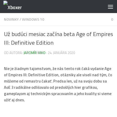
Preskočiť na obsah
NOVINKY
/
WINDOWS 10
0
Už budúci mesiac začína beta Age of Empires
III: Definitive Edition
OD AUTORA:
JAROMÍR MIKO
·
24. JANUÁRA 2020
Nie je žiadnym tajomstvom, že nás tento rok čaká vydanie Age
of Empires III: Definitive Edition, otázniky ale viseli nad tým, čo
môžeme od remastru čakať. Predsa len, už na svoju dobu sa
AoE 3 radikálne odlišovalo od predošlých hier grafikou,
gameplayom aj technickým spracovaním a jeho kvality si vieme
užiť aj dnes.