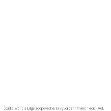
Štúdio World’s Edge zodpovedné za vývoj definitívnych edícií AoE