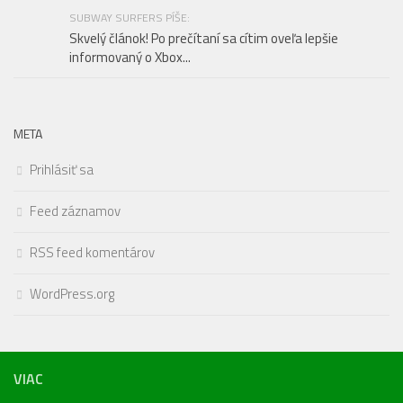
SUBWAY SURFERS PÍŠE:
Skvelý článok! Po prečítaní sa cítim oveľa lepšie
informovaný o Xbox...
META
Prihlásiť sa
Feed záznamov
RSS feed komentárov
WordPress.org
VIAC