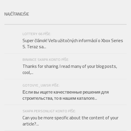
NAJČÍTANEJŠIE
LOTTERY 66 PÍŠE:
Super článok! Veľa užitočných informácií o Xbox Series
S. Teraz sa...
BINANCE SKAPA KONTO PÍŠE:
Thanks for sharing. I read many of your blog posts,
cool,...
GOTOVYE_UWSR PÍŠE:
Если вы ищете качественные решения для
строительства, то в нашем каталоге...
SKAPA PERSONLIGT KONTO PÍŠE:
Can you be more specific about the content of your
article?...