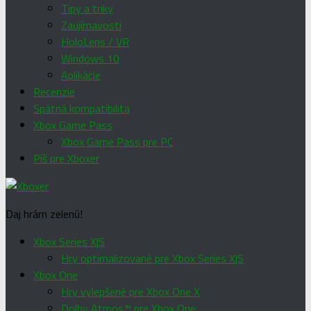
Tipy a triky
Zaujímavosti
HoloLens / VR
Windows 10
Aplikácie
Recenzie
Spätná kompatibilita
Xbox Game Pass
Xbox Game Pass pre PC
Píš pre Xboxer
Daj hrám zelenú!
Xbox Series X|S
Hry optimalizované pre Xbox Series X|S
Xbox One
Hry vylepšené pre Xbox One X
Dolby Atmos™ pre Xbox One