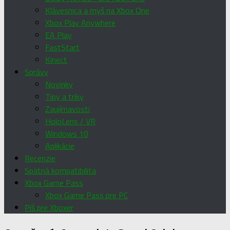
Klávesnica a myš na Xbox One
Xbox Play Anywhere
EA Play
FastStart
Kinect
Správy
Novinky
Tipy a triky
Zaujímavosti
HoloLens / VR
Windows 10
Aplikácie
Recenzie
Spätná kompatibilita
Xbox Game Pass
Xbox Game Pass pre PC
Píš pre Xboxer