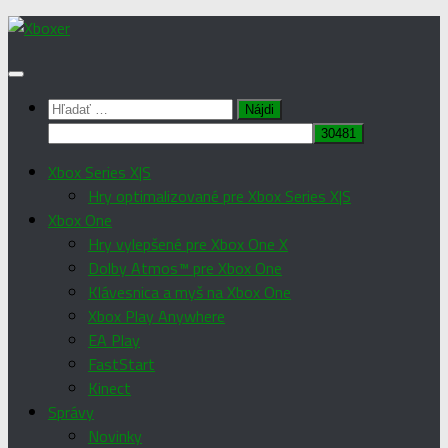
Preskočiť
na
obsah
Hľadať:
Xbox Series X|S
Hry optimalizované pre Xbox Series X|S
Xbox One
Hry vylepšené pre Xbox One X
Dolby Atmos™ pre Xbox One
Klávesnica a myš na Xbox One
Xbox Play Anywhere
EA Play
FastStart
Kinect
Správy
Novinky