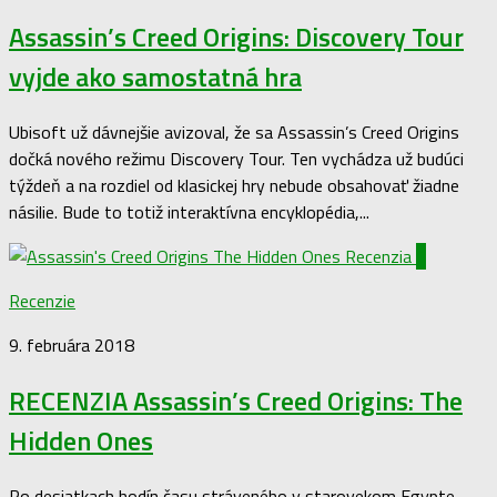
Assassin’s Creed Origins: Discovery Tour
vyjde ako samostatná hra
Ubisoft už dávnejšie avizoval, že sa Assassin’s Creed Origins
dočká nového režimu Discovery Tour. Ten vychádza už budúci
týždeň a na rozdiel od klasickej hry nebude obsahovať žiadne
násilie. Bude to totiž interaktívna encyklopédia,...
0
Recenzie
9. februára 2018
RECENZIA Assassin’s Creed Origins: The
Hidden Ones
Po desiatkach hodín času stráveného v starovekom Egypte