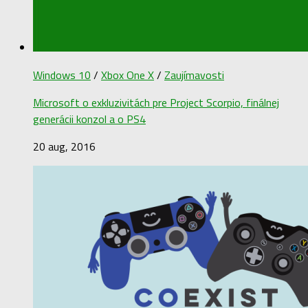
Windows 10
/
Xbox One X
/
Zaujímavosti
Microsoft o exkluzivitách pre Project Scorpio, finálnej
generácii konzol a o PS4
20 aug, 2016