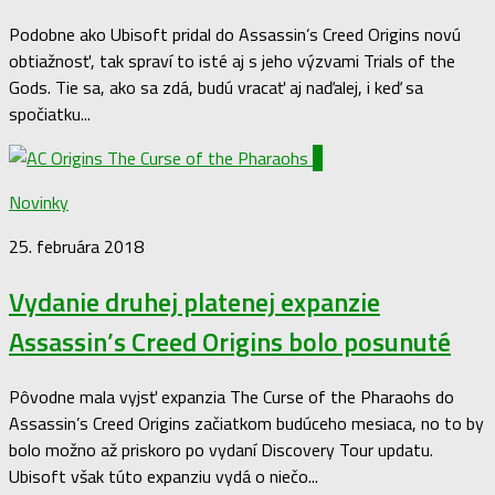
Podobne ako Ubisoft pridal do Assassin’s Creed Origins novú
obtiažnosť, tak spraví to isté aj s jeho výzvami Trials of the
Gods. Tie sa, ako sa zdá, budú vracať aj naďalej, i keď sa
spočiatku...
0
Novinky
25. februára 2018
Vydanie druhej platenej expanzie
Assassin’s Creed Origins bolo posunuté
Pôvodne mala vyjsť expanzia The Curse of the Pharaohs do
Assassin’s Creed Origins začiatkom budúceho mesiaca, no to by
bolo možno až priskoro po vydaní Discovery Tour updatu.
Ubisoft však túto expanziu vydá o niečo...