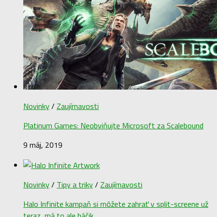
Novinky
/
Zaujímavosti
Platinum Games: Neobviňujte Microsoft za Scalebound
9 máj, 2019
Novinky
/
Tipy a triky
/
Zaujímavosti
Halo Infinite kampaň si môžete zahrať v split-screene už
teraz, má to ale háčik