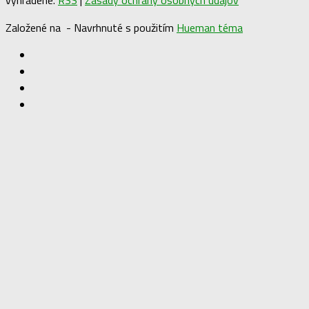
vyhradené.
RSS
|
Zásady ochrany osobných údajov
Založené na
- Navrhnuté s použitím
Hueman téma