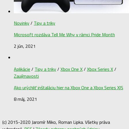
Novinky
/
Tipy a triky
Microsoft rozdáva Tell Me Why v rámci Pride Month
2 jún, 2021
Aplikácie
/
Tipy a triky
/
Xbox One X
/
Xbox Series X
/
Zaujímavosti
Ako urýchliť inštaláciu hier na Xbox One a Xbox Series X|S
8 máj, 2021
(c) 2015-2020 Jaromír Miko, Roman Lipka. Všetky práva