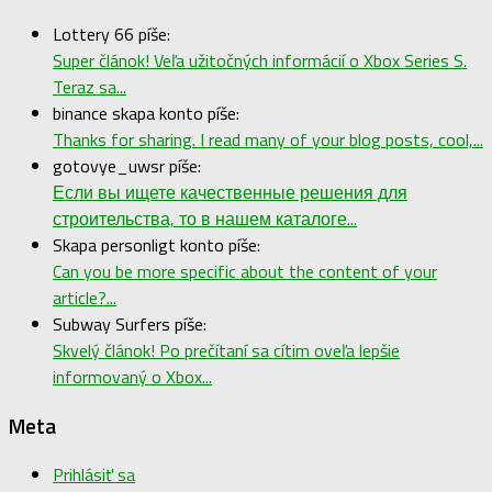
Lottery 66 píše:
Super článok! Veľa užitočných informácií o Xbox Series S.
Teraz sa...
binance skapa konto píše:
Thanks for sharing. I read many of your blog posts, cool,...
gotovye_uwsr píše:
Если вы ищете качественные решения для
строительства, то в нашем каталоге...
Skapa personligt konto píše:
Can you be more specific about the content of your
article?...
Subway Surfers píše:
Skvelý článok! Po prečítaní sa cítim oveľa lepšie
informovaný o Xbox...
Meta
Prihlásiť sa